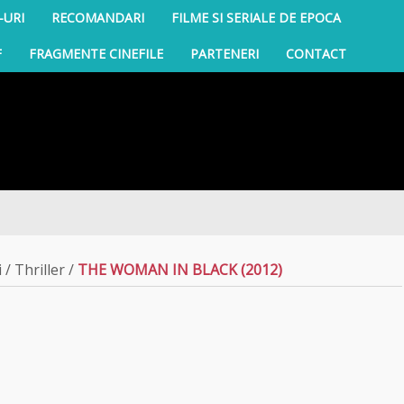
-URI
RECOMANDARI
FILME SI SERIALE DE EPOCA
F
FRAGMENTE CINEFILE
PARTENERI
CONTACT
i
/
Thriller
/
THE WOMAN IN BLACK (2012)