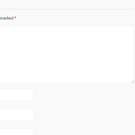
re marked
*