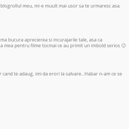
n blogrollul meu, mi-e muult mai usor sa te urmaresc asa.
ma bucura aprecierea si incurajarile tale, asa ca
a mea pentru filme tocmai ce au primit un imbold serios 🙂
 iar cand te adaug, imi da erori la salvare…Habar n-am ce se