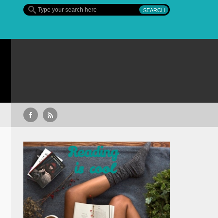
Al Doilea Război Mondial – serie eveniment cu Tom Hanks, 