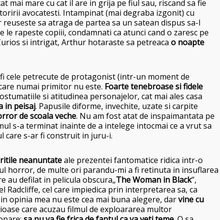
t mai mare cu cat il are in grija pe fiul sau, riscand sa fie
toririi avocatesti. Intampinat (mai degraba izgonit) cu
r reuseste sa atraga de partea sa un satean dispus sa-l
e le rapeste copiii, condamnati ca atunci cand o zaresc pe
 Curios si intrigat, Arthur hotaraste sa petreaca
o noapte
r fi cele petrecute de protagonist (intr-un moment de
 care numai primitor nu este.
Foarte tenebroase si fidele
 costumatiile si atitudinea personajelor, cat mai ales casa
 in peisaj
. Papusile diforme, invechite, uzate si carpite
orror de scoala veche
. Nu am fost atat de inspaimantata pe
lmul s-a terminat inainte de a intelege intocmai ce a vrut sa
l care s-ar fi construit in juru-i.
aritile neanuntate
ale prezentei fantomatice ridica intr-o
 horror, de multe ori parandu-mi a fi retinuta in insuflarea
re au defilat in pelicula obscura„
The Woman in Black
”,
l Radcliffe, cel care impiedica prin interpretarea sa, ca
t: in opinia mea nu este cea mai buna alegere, dar
vine cu
cioase care acuzau filmul de exploararea multor
ionare:
sa nu va fie frica de faptul ca va veti teme
. O sa