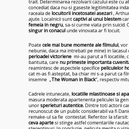
trait. Determinarea rezolvarii cazului este cu ata
concediat daca nu-si gaseste legitimitatea inda
raceala de
locuitorii incetosatei asezari
, Arthu
ajute. Localnicii sunt
captivi ai unui blestem
car
femeia in negru
, sa-si curme viata prin suicid.
singur in conacul
unde vinovata ar fi locuit.
Poate
cele mai bune momente ale filmului
, vo
nebunie, daca ma intrebati pe mine) in lacasul
perioadei victoriene
mi-au parut a fi locatiile,
bantuita, care
nu primeste importanta cuvenita
reamintesc de aspectele specifice
peliculelor h
cat m-as fi asteptat, ba chiar mi s-a parut ca fi
insemne „
The Woman in Black
”, respectiv mitu
Cadrele intunecate,
locatiile mlastinoase si ap
masura moderata apartenenta peliculei la genul
unor
sperieturi autentice.
Dintre toti actorii ca
recunoscut de un public considerabil va fi Danie
remake-ul sa fie contestat. Referitor la sfarsi
ceva aparte
si stinge astfel comentariile rauta
stereotipuri. In concluzie, pelicula merita o viz