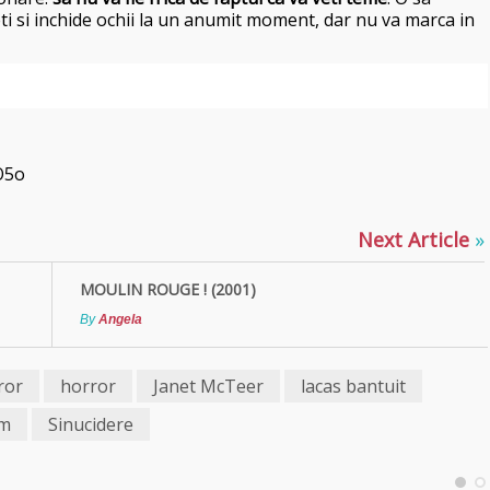
veti si inchide ochii la un anumit moment, dar nu va marca in
O5o
Next Article
»
MOULIN ROUGE ! (2001)
By
Angela
ror
horror
Janet McTeer
lacas bantuit
lm
Sinucidere