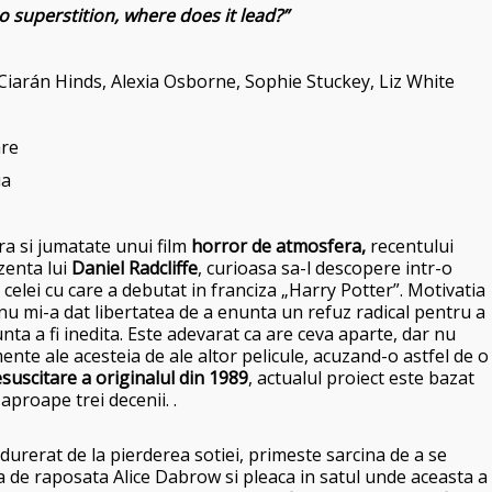
o superstition, where does it lead?”
, Ciarán Hinds, Alexia Osborne, Sophie Stuckey, Liz White
are
ia
ra si jumatate unui film
horror de atmosfera,
recentului
zenta lui
Daniel Radcliffe
, curioasa sa-l descopere intr-o
celei cu care a debutat in franciza „Harry Potter”. Motivatia
u mi-a dat libertatea de a enunta un refuz radical pentru a
a a fi inedita. Este adevarat ca are ceva aparte, dar nu
nte ale acesteia de ale altor pelicule, acuzand-o astfel de o
suscitare a originalul din 1989
, actualul proiect este bazat
proape trei decenii. .
indurerat de la pierderea sotiei, primeste sarcina de a se
 de raposata Alice Dabrow si pleaca in satul unde aceasta a