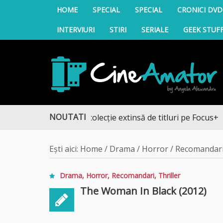
HOME
SPECIAL
SPECIAL
CRONICI DVD
INTERVIURI
STIRI
SERIALE
GEEK STUF
CineAmator
NOUTATI
operă noua colecție extinsă de titluri pe Focus+
Ești aici:
Home
/
Drama
/
Horror
/
Recomandar
Drama
,
Horror
,
Recomandari
,
Thriller
The Woman In Black (2012)