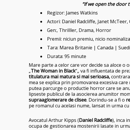
”If we open the door t
Regizor: James Watkins
Actori: Daniel Radcliffe, Janet McTeer
Gen:, Thrilller, Drama, Horror
Premii: niciun premiu, nicio nominaliz
Tara: Marea Britanie | Canada | Sued
Durata: 95 minute
Mare parte a celor care vor decide sa aloce o o
„
The Woman in Black
”„ va fi influentata de pre
titulatura mai matura si mai serioasa,
contrara 
mea se explica prin promovarea excesiva care n
putea parcurge o productie horror care se anunt
lipseste publicul de la asocierea anumitor mome
supraaglomerare de clisee
. Dorindu-se a fi o
re
pe romanul cu acelasi nume, lansat in urma cu a
Avocatul Arthur Kipps (
Daniel Radcliffe
), inca 
ocupa de gestionarea mostenirii lasate in urma