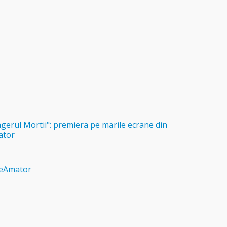
gerul Mortii": premiera pe marile ecrane din
ator
neAmator