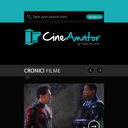
MENU
CineAmator
CRONICI
FILME