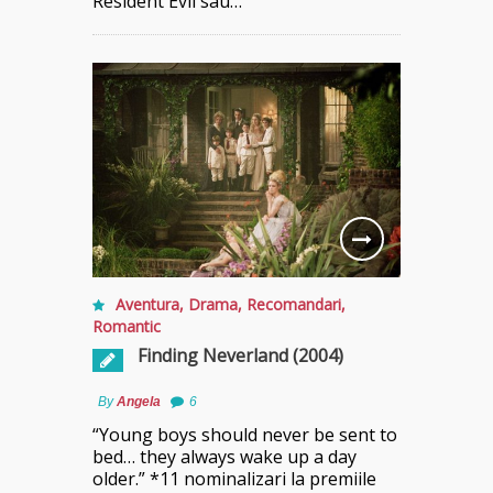
Resident Evil sau…
Aventura
,
Drama
,
Recomandari
,
Romantic
Finding Neverland (2004)
By
Angela
6
“Young boys should never be sent to
bed… they always wake up a day
older.” *11 nominalizari la premiile