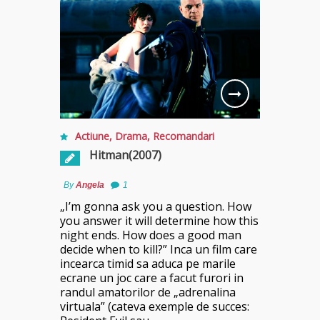
Actiune
,
Drama
,
Recomandari
Hitman(2007)
By
Angela
1
„I’m gonna ask you a question. How
you answer it will determine how this
night ends. How does a good man
decide when to kill?” Inca un film care
incearca timid sa aduca pe marile
ecrane un joc care a facut furori in
randul amatorilor de „adrenalina
virtuala” (cateva exemple de succes: