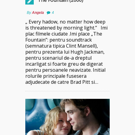
The Fountain (2006)
By
Angela
4
„ Every hadow, no matter how deep
is threatened by morning light.” Imi
plac filmele ciudate .Imi place „The
Fountain”: pentru soundtrack
(semnatura tipica Clint Mansell),
pentru prezenta lui Hugh Jackman,
pentru scenariul de-a dreptul
incarligat si foarte greu de digerat
pentru persoanele neavizate. Initial
rolurile principale fusesera
adjudecate de catre Brad Pitt si…