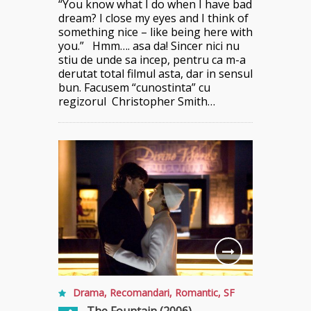
“You know what I do when I have bad
dream? I close my eyes and I think of
something nice – like being here with
you.” Hmm…. asa da! Sincer nici nu
stiu de unde sa incep, pentru ca m-a
derutat total filmul asta, dar in sensul
bun. Facusem “cunostinta” cu
regizorul Christopher Smith…
Drama
,
Recomandari
,
Romantic
,
SF