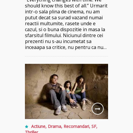
should know this best of all.” Urmarit
intr-o sala plina de cinema, nu am
putut decat sa surad vazand numai
reactii multumite, rasete unde e
cazul, si o buna dispozitie in masa la
sfarsitul filmului. Niciunul dintre cei
prezenti nu s-au incumetat sa
inceaapa sa critice, nu pentru ca nu…
Actiune
,
Drama
,
Recomandari
,
SF
,
Thriller