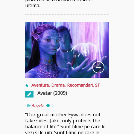
ultima…
Aventura
,
Drama
,
Recomandari
,
SF
Avatar (2009)
By
Angela
4
“Our great mother Eywa does not
take sides, Jake, only protects the
balance of life.” Sunt filme pe care le
vezi si le uiti. Sunt filme pe care le