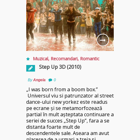
Cameron a
Muzical
,
Recomandari
,
Romantic
Step Up 3D (2010)
By
Angela
0
„I was born from a boom box.”
Universul viu si patrunzator al street
dance-ului new yorkez este readus
pe ecrane şi se metamorfozează
partial în mult aşteptata continuare a
seriei de succes „Step Up”, fara a se
distanta foarte mult de
descendentele sale. Aseara am avut
placerea de a urmari a treia si