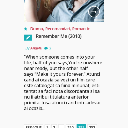
Drama
,
Recomandari
,
Romantic
Remember Me (2010)
By
Angela
3
“When someone comes into your
Iife, haIf of you says,You’re nowhere
near ready, but the other haIf
says,”Make it yours forever.” Atunci
cand ai ocazia sa vezi un film care
este catalogat ca fiind minunat, esti
tentat sa faci nota discordanta si sa
nu ii atribui titulatura anterior
primita. Insa atunci cand intr-adevar
ai ocazia…
PREVIOUS
1
2
…
250
251
252