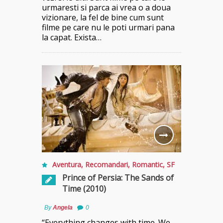
urmaresti si parca ai vrea o a doua
vizionare, la fel de bine cum sunt
filme pe care nu le poti urmari pana
la capat. Exista…
Aventura
,
Recomandari
,
Romantic
,
SF
Prince of Persia: The Sands of
Time (2010)
By
Angela
0
“Everything changes with time. We