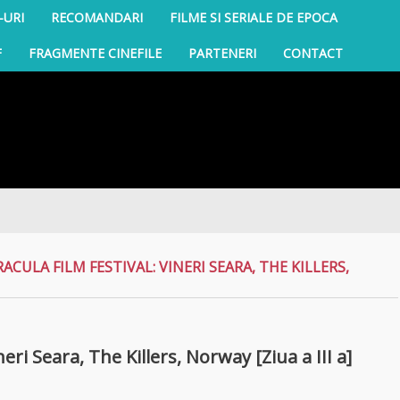
-URI
RECOMANDARI
FILME SI SERIALE DE EPOCA
F
FRAGMENTE CINEFILE
PARTENERI
CONTACT
Sulliv
ACULA FILM FESTIVAL: VINERI SEARA, THE KILLERS,
neri Seara, The Killers, Norway [Ziua a III a]