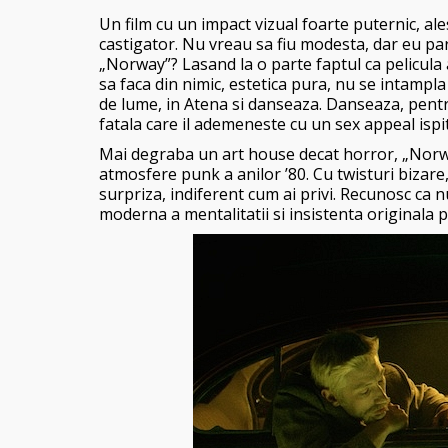
Un film cu un impact vizual foarte puternic, ale
castigator. Nu vreau sa fiu modesta, dar eu par
„Norway”? Lasand la o parte faptul ca pelicula a
sa faca din nimic, estetica pura, nu se intampl
de lume, in Atena si danseaza. Danseaza, pentru
fatala care il ademeneste cu un sex appeal ispi
Mai degraba un art house decat horror, „Norw
atmosfere punk a anilor ’80. Cu twisturi bizare
surpriza, indiferent cum ai privi. Recunosc ca nu
moderna a mentalitatii si insistenta originala p