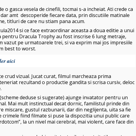
 o gasca vesela de cinefili, tocmai s-a incheiat. Ati crede ca
dar amt descoperide fiecare data, prin discutiile matinale
lme, titluri de care nu stiam pana acum.
ula2014 si ce face extraordinar aceasta a doua editie a unui
tia pentru Dracula Trophy au fost inscrise 6 lung metraje,
am vazut pe urmatoarele trei, si va exprim mai jos impresiile
om best to worst.
er aici
e crud vizual. Jucat curat, filmul marcheaza prima
eneriat rezultand o productie gandita si scrisa cursiv, deloc
.
t (scheme deduse si sugerate) ajunge invatator pentru un
inal. Mai mult instinctual decat dornic, familistul prinde din
re miscare, gustul razbunarii, dar din neglijenta, uita sa fie
e crimele fiind filmate si puse la dispozitia unui public care
rdotcom”, la un nivel mai cerebral, mai violent, care face din