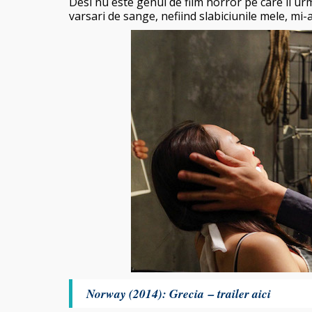
Desi nu este genul de film horror pe care il urm
varsari de sange, nefiind slabiciunile mele, mi-a
Norway (2014): Grecia – trailer aici