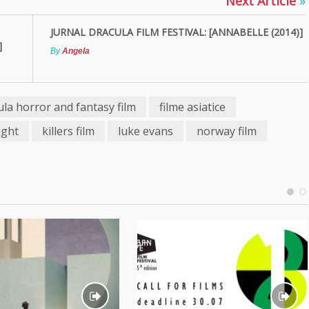
Next Article
»
JURNAL DRACULA FILM FESTIVAL: [ANNABELLE (2014)]
]
By
Angela
ula horror and fantasy film
filme asiatice
ight
killers film
luke evans
norway film