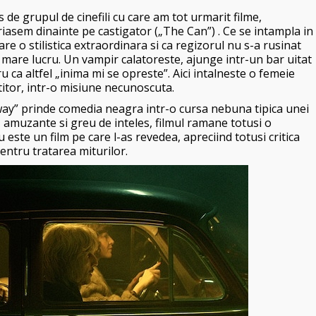
s de grupul de cinefili cu care am tot urmarit filme,
iasem dinainte pe castigator („The Can”) . Ce se intampla in
re o stilistica extraordinara si ca regizorul nu s-a rusinat
a mare lucru. Un vampir calatoreste, ajunge intr-un bar uitat
 ca altfel „inima mi se opreste”. Aici intalneste o femeie
titor, intr-o misiune necunoscuta.
ay” prinde comedia neagra intr-o cursa nebuna tipica unei
, amuzante si greu de inteles, filmul ramane totusi o
 este un film pe care l-as revedea, apreciind totusi critica
entru tratarea miturilor.