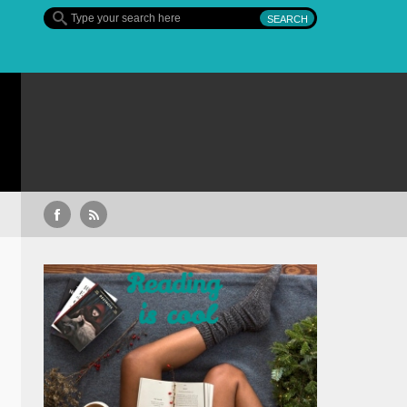
an’s Crossing – finalul sezonului 4, pe Diva