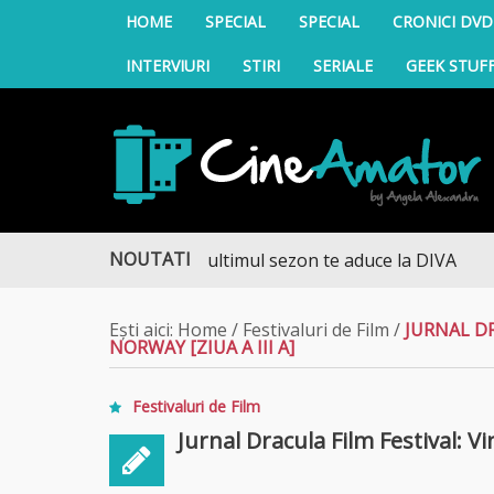
HOME
SPECIAL
SPECIAL
CRONICI DVD
INTERVIURI
STIRI
SERIALE
GEEK STUF
CineAmator
NOUTATI
PRE CASĂ – ultimul sezon te aduce la DIVA
Ești aici:
Home
/
Festivaluri de Film
/
JURNAL DR
NORWAY [ZIUA A III A]
Festivaluri de Film
Jurnal Dracula Film Festival: Vi