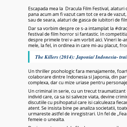
Escapada mea la Dracula Film Festival, alaturi de
pana acum am fi vazut cam tot ce era de vazut, 
sau de seara, alaturi de gasca de iubitori de fi
Dar sa vorbim despre ce s-a intamplat la #drac
festival de film horror si fantastic. In competi
despre primele trei v-am vorbit aici. Vineri le-
mele, la fel, in ordinea in care mi-au placut, fr
The Killers (2014): Japonia/ Indonesia- trail
Un thriller psohologic fara menajamente, foart
colaborare dintre Indonesia si Japonia, din part
complexa, dar cu mize uriase pentru personaje
Un criminal in serie, cu un trecut traumatizan
individ care, ca sa isi salveze viata, devine crim
discutiile cu psihopatul care isi calculeaza fieca
atent. Se insista bine pe analiza societatii, toat
urmareste astfel de inregistrari. Un fel de „Fea
femeie o unealta.