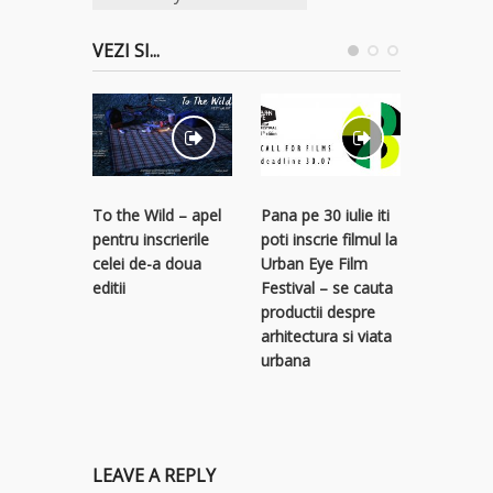
VEZI SI...
To the Wild – apel
Pana pe 30 iulie iti
Titluri n
pentru inscrierile
poti inscrie filmul la
pentru A
celei de-a doua
Urban Eye Film
Independ
editii
Festival – se cauta
Festival
productii despre
arhitectura si viata
urbana
LEAVE A REPLY