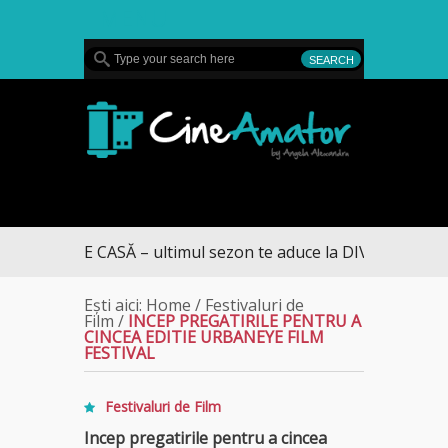
MENU
CineAmator
L SPRE CASĂ – ultimul sezon te aduce la DIVA
Ești aici:
Home
/
Festivaluri de
Film
/
INCEP PREGATIRILE PENTRU A
CINCEA EDITIE URBANEYE FILM
FESTIVAL
Festivaluri de Film
Incep pregatirile pentru a cincea