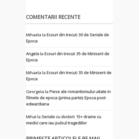
COMENTARII RECENTE
Mihaela
la
Ecouri din trecut: 30 de Seriale de
Epoca
Angela
la
Ecouri din trecut: 35 de Miniserii de
Epoca
Mihaela
la
Ecouri din trecut: 35 de Miniserii de
Epoca
Georgeta
la
Piese ale romantismului uitate in
filmele de epoca (prima parte): Epoca post-
edwardiana
MihaI
la
Seriale cu doctori: 15+ drame cu
medici care iau pulsul tragediilor
PRIMEȘTE ARTICOLELE PE MAIL