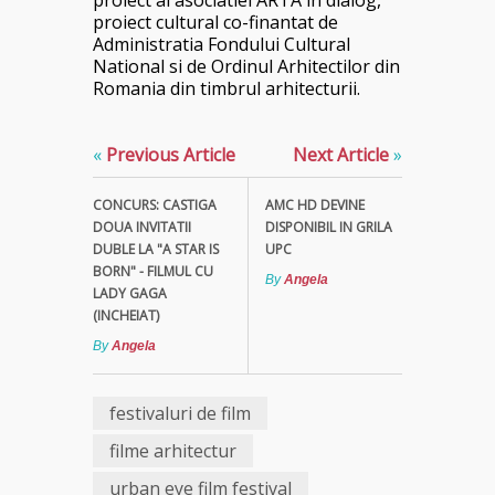
proiect al asociatiei ARTA in dialog,
proiect cultural co-finantat de
Administratia Fondului Cultural
National si de Ordinul Arhitectilor din
Romania din timbrul arhitecturii.
«
Previous Article
Next Article
»
CONCURS: CASTIGA
AMC HD DEVINE
DOUA INVITATII
DISPONIBIL IN GRILA
DUBLE LA "A STAR IS
UPC
BORN" - FILMUL CU
By
Angela
LADY GAGA
(INCHEIAT)
By
Angela
festivaluri de film
filme arhitectur
urban eye film festival