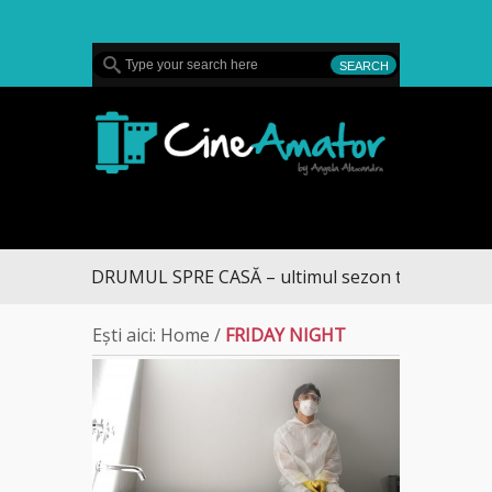
MENU
CineAmator
DRUMUL SPRE CASĂ – ultimul sezon te aduce la D
Ești aici:
Home
/
FRIDAY NIGHT