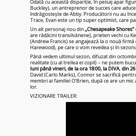
Odată cu această dispariție, în peisaj apar fig
Buckley), un antreprenor de succes care aduce u
îndrăgostește de Abby. Producătorii nu au înce
Trace, Evan este un tip super optimist, care par
Un alt personaj nou din
„Chesapeake Shores”
are rădăcini transilvănene), prieten vechi cu K
(Andrew Francis) se angajează la o nouă firmă 
Harewood), pe care o vom revedea și în sezonul 
Până vedem ultimul sezon, difuzat din octombr
realitate (cu al treilea ei copil) – ne putem bu
luni până vineri, de la ora 18:00, la DIVA
,
din 2
David (Carlo Marks), Connor se sacrifică pentr
membri ai familiei O’Brien, după ce are un mic
lor.
VIZIONARE TRAILER: