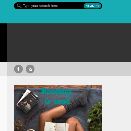
Sullivan’s Crossing – finalul sezonului 4, pe 