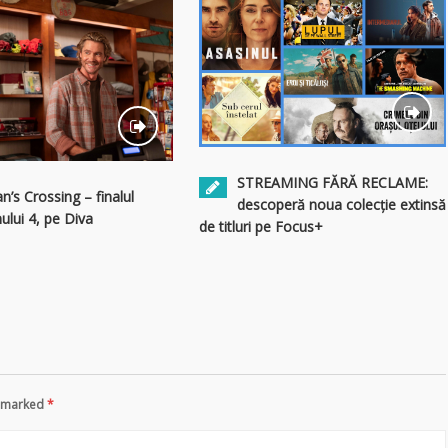
STREAMING FĂRĂ RECLAME:
an’s Crossing – finalul
descoperă noua colecție extinsă
ului 4, pe Diva
de titluri pe Focus+
re marked
*