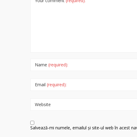
Your comment
(required):
Name
(required):
Email
(required):
Website
Salvează-mi numele, emailul și site-ul web în acest n