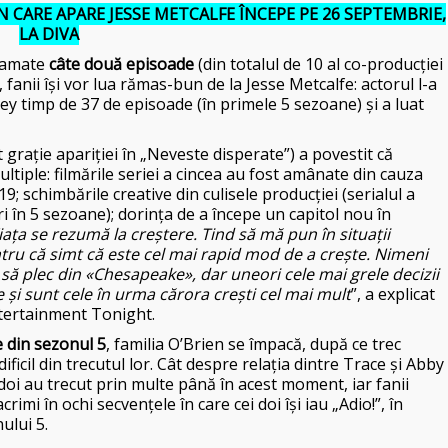
N CARE
APARE JESSE METCALFE ÎNCEPE
PE 26 SEPTEMBRIE,
LA DIVA
ramate
câte două episoade
(din totalul de 10 al co-producției
fanii își vor lua rămas-bun de la Jesse Metcalfe: actorul l-a
ey timp de 37 de episoade (în primele 5 sezoane) și a luat
grație apariției în „Neveste disperate”) a povestit că
ltiple: filmările seriei a cincea au fost amânate din cauza
 schimbările creative din culisele producției (serialul a
 în 5 sezoane); dorința de a începe un capitol nou în
iața se rezumă la creștere. Tind să mă pun în situații
ru că simt că este cel mai rapid mod de a crește. Nimeni
să plec din «Chesapeake», dar uneori cele mai grele decizii
 și sunt cele în urma cărora crești cel mai mult
”, a explicat
ntertainment Tonight.
 din sezonul 5
, familia O’Brien se împacă, după ce trec
icil din trecutul lor. Cât despre relația dintre Trace și Abby
doi au trecut prin multe până în acest moment, iar fanii
acrimi în ochi secvențele în care cei doi își iau „Adio!”, în
ului 5.