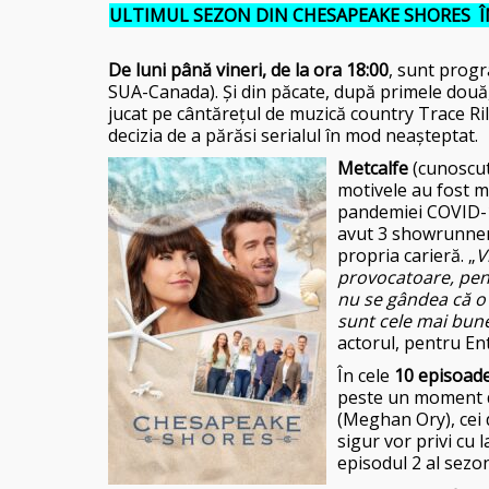
ULTIMUL SEZON DIN CHESAPEAKE SHORES Î
De luni până vineri, de la ora 18:00
, sunt prog
SUA-Canada). Și din păcate, după primele două, 
jucat pe cântărețul de muzică country Trace Ril
decizia de a părăsi serialul în mod neașteptat.
Metcalfe
(cunoscut 
motivele au fost mu
pandemiei COVID-19;
avut 3 showrunneri
propria carieră. „
V
provocatoare, pent
nu se gândea că o 
sunt cele mai bune
actorul, pentru E
În cele
10 episoade
peste un moment dif
(Meghan Ory), cei 
sigur vor privi cu l
episodul 2 al sezon