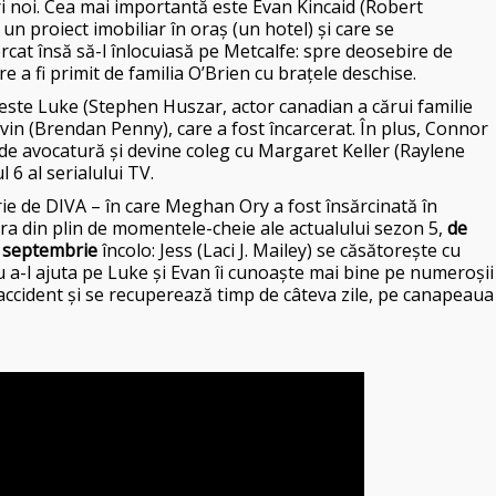
uri noi. Cea mai importantă este Evan Kincaid (Robert
n proiect imobiliar în oraș (un hotel) și care se
rcat însă să-l înlocuiasă pe Metcalfe: spre deosebire de
e a fi primit de familia O’Brien cu brațele deschise.
este Luke (Stephen Huszar, actor canadian a cărui familie
evin (Brendan Penny), care a fost încarcerat. În plus, Connor
de avocatură și devine coleg cu Margaret Keller (Raylene
6 al serialului TV.
ie de DIVA – în care Meghan Ory a fost însărcinată în
cura din plin de momentele-cheie ale actualului sezon 5,
de
6 septembrie
încolo: Jess (Laci J. Mailey) se căsătorește cu
u a-l ajuta pe Luke și Evan îi cunoaște mai bine pe numeroșii
 accident și se recuperează timp de câteva zile, pe canapeaua