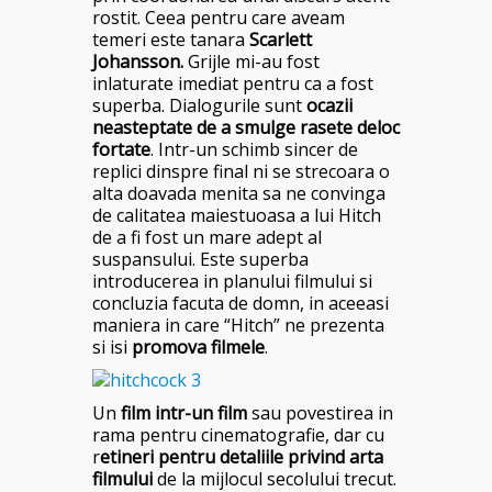
rostit. Ceea pentru care aveam
temeri este tanara
Scarlett
Johansson.
Grijle mi-au fost
inlaturate imediat pentru ca a fost
superba. Dialogurile sunt
ocazii
neasteptate de a smulge rasete deloc
fortate
. Intr-un schimb sincer de
replici dinspre final
ni se strecoara o
alta doavada menita sa ne convinga
de calitatea maiestuoasa a lui Hitch
de a fi fost un mare adept al
suspansului. Este superba
introducerea in planului filmului si
concluzia facuta de domn, in aceeasi
maniera in care “Hitch” ne prezenta
si isi
promova filmele
.
Un
film intr-un film
sau povestirea in
rama pentru cinematografie, dar cu
r
etineri pentru detaliile privind arta
filmului
de la mijlocul secolului trecut.