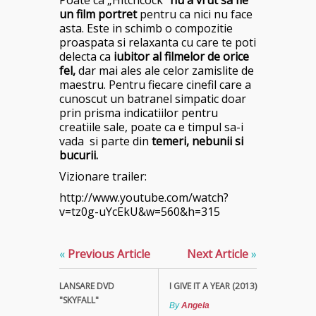
Poate ca „Hitchcock”
nu a vrut sa fie
un film portret
pentru ca nici nu face
asta. Este in schimb o compozitie
proaspata si relaxanta cu care te poti
delecta ca
iubitor al filmelor de orice
fel,
dar mai ales ale celor zamislite de
maestru. Pentru fiecare cinefil care a
cunoscut un batranel simpatic doar
prin prisma indicatiilor pentru
creatiile sale, poate ca e timpul sa-i
vada si parte din
temeri, nebunii si
bucurii.
Vizionare trailer:
http://www.youtube.com/watch?
v=tz0g-uYcEkU&w=560&h=315
«
Previous Article
Next Article
»
LANSARE DVD
I GIVE IT A YEAR (2013)
"SKYFALL"
By
Angela