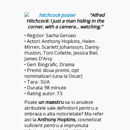
“Alfred
Hitchcock: I just a man hiding in the
corner, with a camera… watching.”
• Regizor: Sacha Gervasi
• Actori: Anthony Hopkins, Helen
Mirren, Scarlett Johansson, Danny
Huston, Toni Collette, Jessica Biel,
James D’Arcy
• Gen: Biografic, Drama
• Premii: doua premii, opt
nominalizari (una la Oscar)
• Tara : SUA
• Durata: 98 minute
• Rating autor: 7.5
Poate
un maestru
sa-si anuleze
atributele sale definitorii pentru a
imbraca o alta notorietate? Ma refer
aici la
Anthony Hopkins
, cosmetizat
suficient pentru a imprumuta