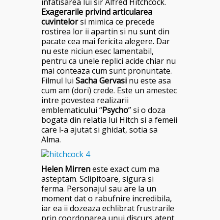
infatisarea lui sir Alfred Hitchcock.
Exagerarile privind articularea
cuvintelor
si mimica ce precede
rostirea lor ii apartin si nu sunt din
pacate cea mai fericita alegere. Dar
nu este niciun esec lamentabil,
pentru ca unele replici acide chiar nu
mai conteaza cum sunt pronuntate.
Filmul lui
Sacha Gervasi
nu este asa
cum am (dori) crede. Este un amestec
intre povestea realizarii
emblematicului “
Psycho
” si o doza
bogata din relatia lui Hitch si a femeii
care l-a ajutat si ghidat, sotia sa
Alma.
Helen Mirren
este exact cum ma
asteptam. Sclipitoare, sigura si
ferma. Personajul sau are la un
moment dat o rabufnire incredibila,
iar ea ii dozeaza echlibrat frustrarile
prin coordonarea unui discurs atent