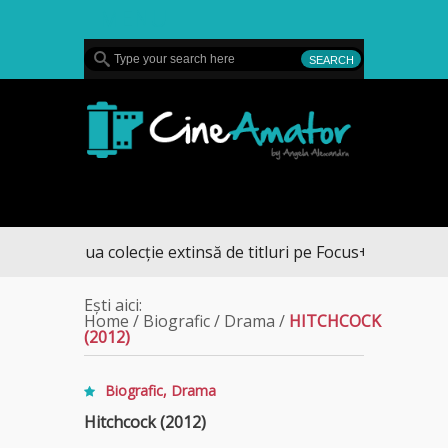
MENU
CineAmator
 noua colecție extinsă de titluri pe Focus+
Ești aici:
Home
/
Biografic
/
Drama
/
HITCHCOCK
(2012)
Biografic
,
Drama
Hitchcock (2012)