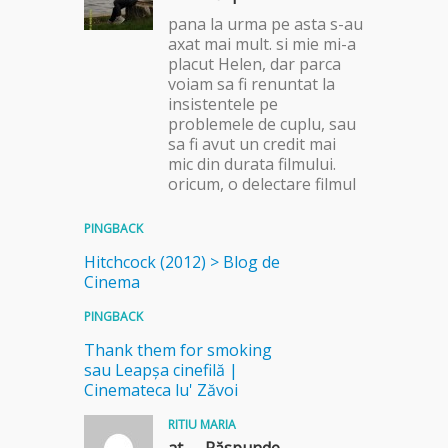
pana la urma pe asta s-au
axat mai mult. si mie mi-a
placut Helen, dar parca
voiam sa fi renuntat la
insistentele pe
problemele de cuplu, sau
sa fi avut un credit mai
mic din durata filmului.
oricum, o delectare filmul
PINGBACK
Hitchcock (2012) > Blog de
Cinema
PINGBACK
Thank them for smoking
sau Leapșa cinefilă |
Cinemateca lu' Zăvoi
RITIU MARIA