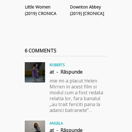
Little Women
Downton Abbey
Papillon 
(2019) CRONICA
(2019) [CRONICA]
[CRONIC
6 COMMENTS
ROBERTS
at -
Răspunde
mie mi-a placut Helen
Mirren in acest film si
modul cum a fost redata
relatia lor, fara banalul
„au trait fericiti pana la
adanci batranete”…
ANGELA
at -
Răspunde