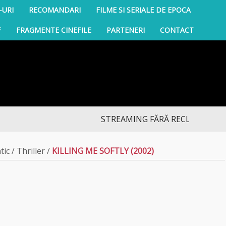
-URI
RECOMANDARI
FILME SI SERIALE DE EPOCA
F
FRAGMENTE CINEFILE
PARTENERI
CONTACT
STREAMING FĂRĂ RECLAME: descoperă no
tic
/
Thriller
/
KILLING ME SOFTLY (2002)