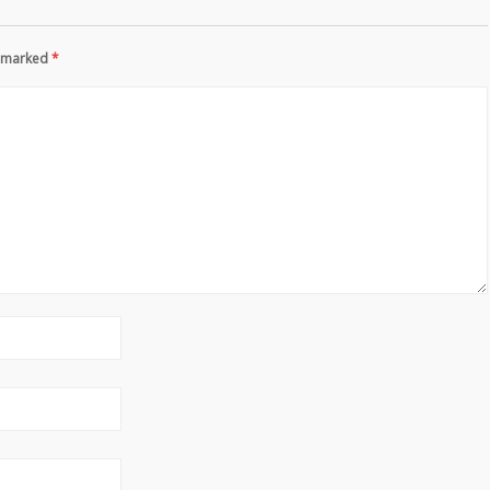
re marked
*