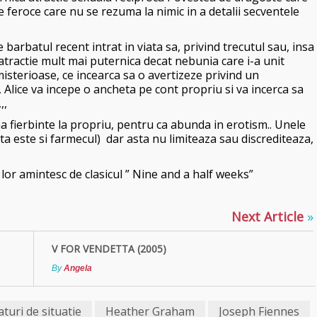
 feroce care nu se rezuma la nimic in a detalii secventele
e barbatul recent intrat in viata sa, privind trecutul sau, insa
atractie mult mai puternica decat nebunia care i-a unit
isterioase, ce incearca sa o avertizeze privind un
 Alice va incepe o ancheta pe cont propriu si va incerca sa
,,
a fierbinte la propriu, pentru ca abunda in erotism.. Unele
ta este si farmecul) dar asta nu limiteaza sau discrediteaza,
a lor amintesc de clasicul ” Nine and a half weeks”
Next Article
»
V FOR VENDETTA (2005)
By
Angela
aturi de situatie
Heather Graham
Joseph Fiennes