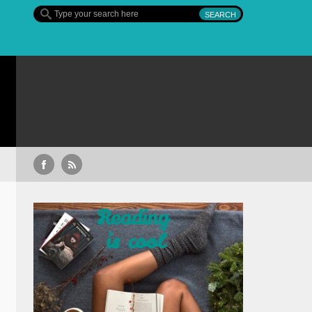
ua colecție extinsă de titluri pe Focus+