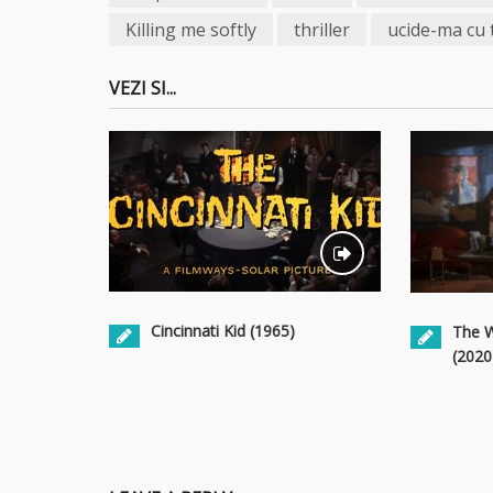
Killing me softly
thriller
ucide-ma cu 
VEZI SI...
Cincinnati Kid (1965)
The 
(2020