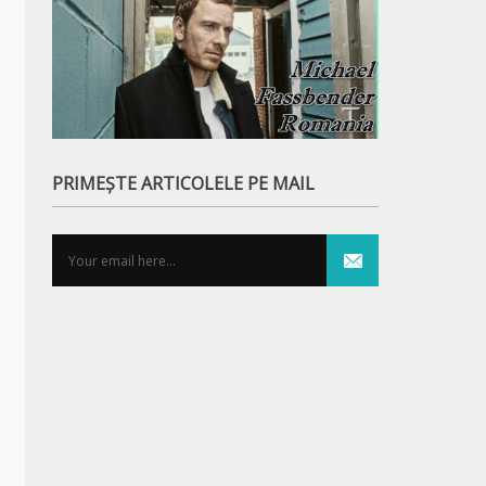
PRIMEȘTE ARTICOLELE PE MAIL
The Devil All the Time (2020)
Little Women (2