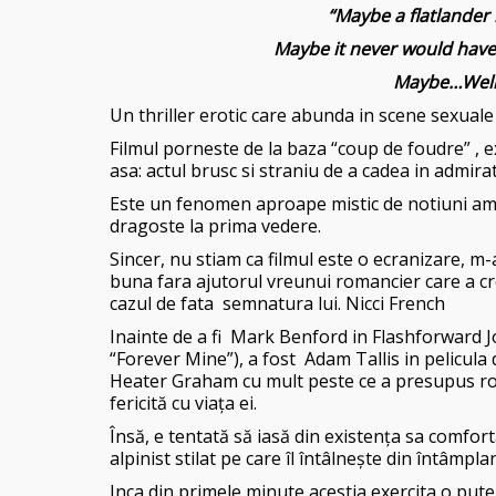
“Maybe a flatlander l
Maybe it never would have
Maybe…Well, 
Un thriller erotic care abunda in scene sexuale
Filmul porneste de la baza “coup de foudre” ,
asa: actul brusc si straniu de a cadea in admir
Este un fenomen aproape mistic de notiuni amo
dragoste la prima vedere.
Sincer, nu stiam ca filmul este o ecranizare, m
buna fara ajutorul vreunui romancier care a cre
cazul de fata semnatura lui. Nicci French
Inainte de a fi Mark Benford in Flashforward J
“Forever Mine”), a fost Adam Tallis in pelicula
Heater Graham cu mult peste ce a presupus rol
fericită cu viaţa ei.
Însă, e tentată să iasă din existenţa sa comfor
alpinist stilat pe care îl întâlneşte din întâmpla
Inca din primele minute acestia exercita o put