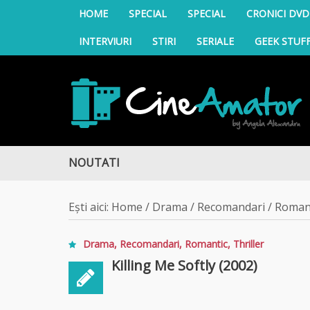
HOME
SPECIAL
SPECIAL
CRONICI DVD
INTERVIURI
STIRI
SERIALE
GEEK STUF
CineAmator
NOUTATI
i 4, pe Diva
Ești aici:
Home
/
Drama
/
Recomandari
/
Roman
Drama
,
Recomandari
,
Romantic
,
Thriller
Killing Me Softly (2002)