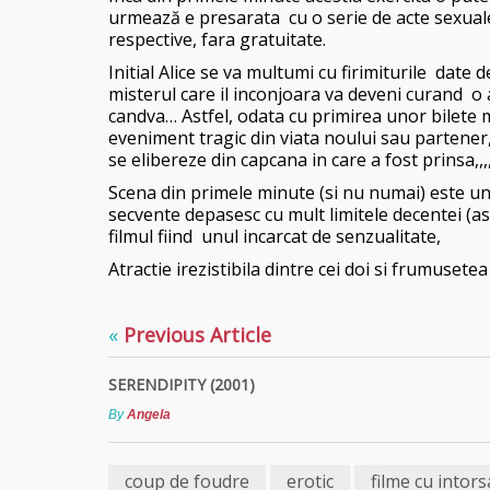
urmează e presarata cu o serie de acte sexuale
respective, fara gratuitate.
Initial Alice se va multumi cu firimiturile date d
misterul care il inconjoara va deveni curand o 
candva… Astfel, odata cu primirea unor bilete m
eveniment tragic din viata noului sau partener,
se elibereze din capcana in care a fost prinsa,,,,
Scena din primele minute (si nu numai) este un
secvente depasesc cu mult limitele decentei (as
filmul fiind unul incarcat de senzualitate,
Atractie irezistibila dintre cei doi si frumusete
«
Previous Article
SERENDIPITY (2001)
By
Angela
coup de foudre
erotic
filme cu intors