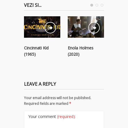
VEZI SI...
Cincinnati Kid
Enola Holmes
The Devil
(1965)
(2020)
Time (20
LEAVE A REPLY
Your email address will not be published.
Required fields are marked
*
Your comment
(required):