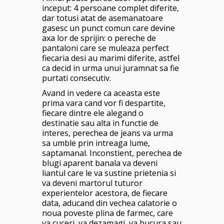
inceput: 4 persoane complet diferite,
dar totusi atat de asemanatoare
gasesc un punct comun care devine
axa lor de sprijin: o pereche de
pantaloni care se muleaza perfect
fiecaria desi au marimi diferite, astfel
ca decid in urma unui juramnat sa fie
purtati consecutiv.
Avand in vedere ca aceasta este
prima vara cand vor fi despartite,
fiecare dintre ele alegand o
destinatie sau alta in functie de
interes, perechea de jeans va urma
sa umble prin intreaga lume,
saptamanal. Inconstient, perechea de
blugi aparent banala va deveni
liantul care le va sustine prietenia si
va deveni martorul tuturor
experientelor acestora, de fiecare
data, aducand din vechea calatorie o
noua poveste plina de farmec, care
va cuceri, va dezamagi, va bucura sau