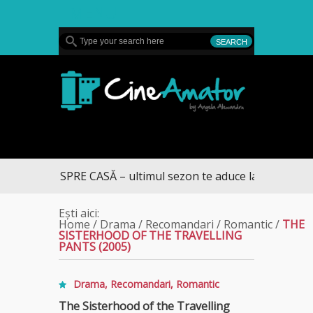
MENU
CineAmator
RUMUL SPRE CASĂ – ultimul sezon te aduce la DIVA
Ești aici:
Home
/
Drama
/
Recomandari
/
Romantic
/
THE
SISTERHOOD OF THE TRAVELLING
PANTS (2005)
Drama
,
Recomandari
,
Romantic
The Sisterhood of the Travelling