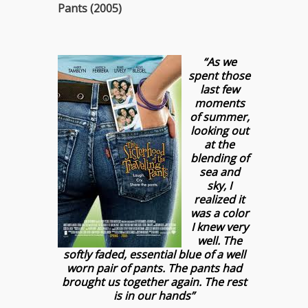
Pants (2005)
“As we
spent those
last few
moments
of summer,
looking out
at the
blending of
sea and
sky, I
realized it
was a color
I knew very
well. The
softly faded, essential blue of a well
worn pair of pants. The pants had
brought us together again. The rest
is in our hands”