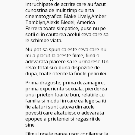
intruchipate de actrite care au facut
cunostina de mult timp cu arta
cinematografica: Blake Lively,Amber
Tamblyn,Alexis Bledel, America
Ferrera toate simpatice, puse nu pe
sotii ci in cautarea acelui ceva care sa
le schimbe viata.
Nu pot sa spun ca este ceva care nu
mi-a placut la aceste filme, fiind o
adevarata placere sa le urmaresc. Un
relax total si o buna dispozitie de
dupa, toate oferite la finele peliculei.
Prima dragoste, prima dezamagire,
prima experienta sexuala, pierderea
unui prieten foarte bun, relatiile cu
familia si modul in care ea lege sa iti
fie alaturi sunt cateva din acele
povesti care alcatuiesc o adevarata
epopee a prieteniei si regasirii de
sine.
Filmul poate parea usor copilaresc la