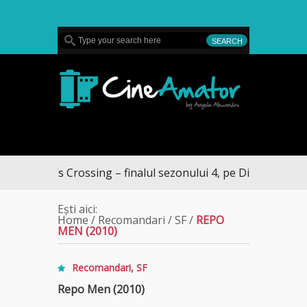
MENU
CineAmator
ullivan’s Crossing – finalul sezonului 4, pe Diva
Ești aici:
Home
/
Recomandari
/
SF
/
REPO
MEN (2010)
Recomandari
,
SF
Repo Men (2010)