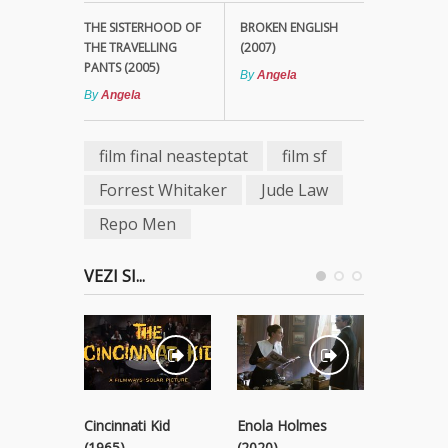
THE SISTERHOOD OF
BROKEN ENGLISH
THE TRAVELLING
(2007)
PANTS (2005)
By
Angela
By
Angela
film final neasteptat
film sf
Forrest Whitaker
Jude Law
Repo Men
VEZI SI...
Cincinnati Kid
Enola Holmes
The Devil
(1965)
(2020)
Time (20