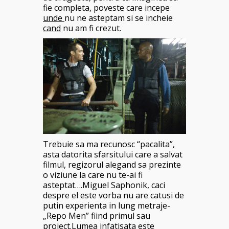
fie completa, poveste care incepe
unde
nu ne asteptam si se incheie
cand
nu am fi crezut.
Trebuie sa ma recunosc “pacalita”,
asta datorita sfarsitului care a salvat
filmul, regizorul alegand sa prezinte
o viziune la care nu te-ai fi
asteptat….Miguel Saphonik, caci
despre el este vorba nu are catusi de
putin experienta in lung metraje-
„Repo Men” fiind primul sau
proiect.Lumea infatisata este