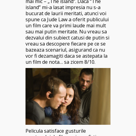
mai mic – „The island”. Daca “The
island” mi-a lasat impresia nu s-a
bucurat de laurii meritati, atunci voi
spune ca Jude Law a oferit publicului
un film care va primi laude mai mult
sau mai putin meritate. Nu vreau sa
dezvalui din subiect catusi de putin si
vreau sa descopere fiecare pe ce se
bazeaza scenariul, asigurand ca nu
vor fi dezamagiti daca se astepata la
un film de nota… sa zicem 8/10.
Pelicula satisface gusturile