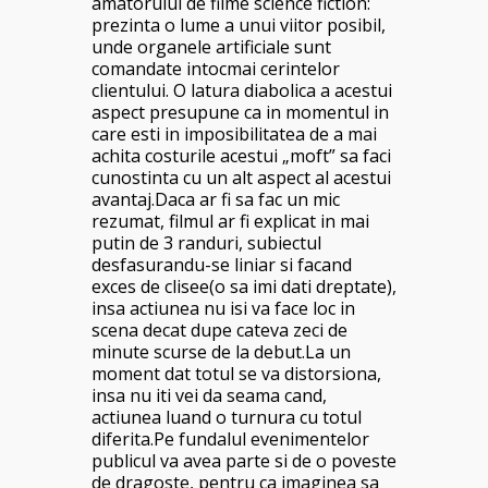
amatorului de filme science fiction:
prezinta o lume a unui viitor posibil,
unde organele artificiale sunt
comandate intocmai cerintelor
clientului. O latura diabolica a acestui
aspect presupune ca in momentul in
care esti in imposibilitatea de a mai
achita costurile acestui „moft” sa faci
cunostinta cu un alt aspect al acestui
avantaj.Daca ar fi sa fac un mic
rezumat, filmul ar fi explicat in mai
putin de 3 randuri, subiectul
desfasurandu-se liniar si facand
exces de clisee(o sa imi dati dreptate),
insa actiunea nu isi va face loc in
scena decat dupe cateva zeci de
minute scurse de la debut.La un
moment dat totul se va distorsiona,
insa nu iti vei da seama cand,
actiunea luand o turnura cu totul
diferita.Pe fundalul evenimentelor
publicul va avea parte si de o poveste
de dragoste, pentru ca imaginea sa