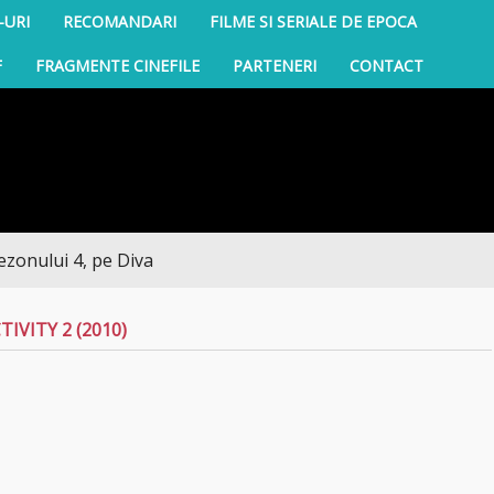
-URI
RECOMANDARI
FILME SI SERIALE DE EPOCA
F
FRAGMENTE CINEFILE
PARTENERI
CONTACT
i 4, pe Diva
IVITY 2 (2010)