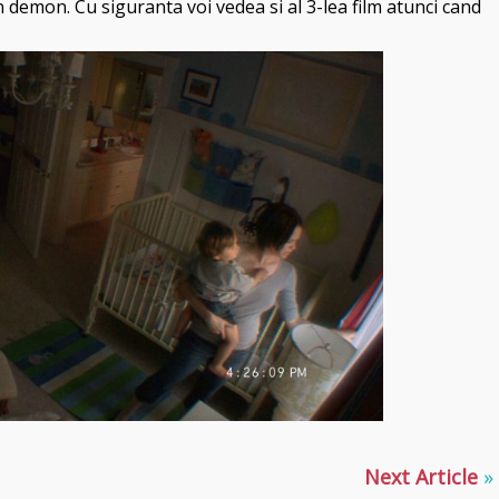
 demon. Cu siguranta voi vedea si al 3-lea film atunci cand
Next Article
»