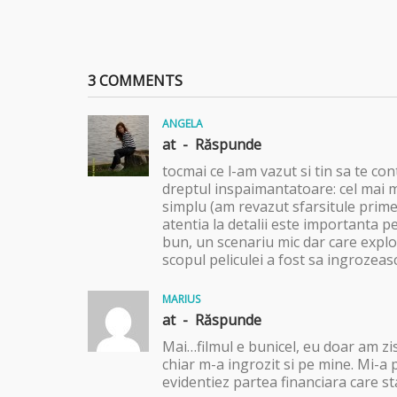
3 COMMENTS
ANGELA
at -
Răspunde
tocmai ce l-am vazut si tin sa te c
dreptul inspaimantatoare: cel mai m
simplu (am revazut sfarsitule primei 
atentia la detalii este importanta p
bun, un scenariu mic dar care explo
scopul peliculei a fost sa ingrozeasc
MARIUS
at -
Răspunde
Mai…filmul e bunicel, eu doar am zis
chiar m-a ingrozit si pe mine. Mi-a p
evidentiez partea financiara care sta