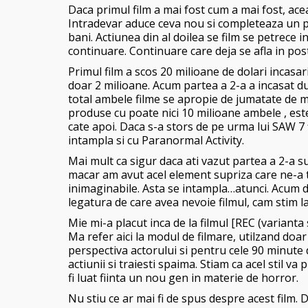
Daca primul film a mai fost cum a mai fost, acea
Intradevar aduce ceva nou si completeaza un p
bani. Actiunea din al doilea se film se petrece i
continuare. Continuare care deja se afla in pos
Primul film a scos 20 milioane de dolari incasa
doar 2 milioane. Acum partea a 2-a a incasat d
total ambele filme se apropie de jumatate de mil
produse cu poate nici 10 milioane ambele , este
cate apoi. Daca s-a stors de pe urma lui SAW 7 f
intampla si cu Paranormal Activity.
Mai mult ca sigur daca ati vazut partea a 2-a su
macar am avut acel element supriza care ne-a t
inimaginabile. Asta se intampla…atunci. Acum des
legatura de care avea nevoie filmul, cam stim l
Mie mi-a placut inca de la filmul [REC (varianta 
Ma refer aici la modul de filmare, utilzand doa
perspectiva actorului si pentru cele 90 minute de
actiunii si traiesti spaima. Stiam ca acel stil v
fi luat fiinta un nou gen in materie de horror.
Nu stiu ce ar mai fi de spus despre acest film.