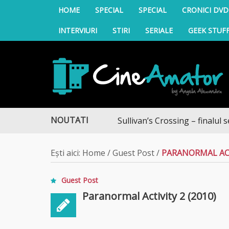
HOME
SPECIAL
SPECIAL
CRONICI DVD
INTERVIURI
STIRI
SERIALE
GEEK STUF
CineAmator
NOUTATI
Sullivan’s Crossing – finalul sezonulu
Ești aici:
Home
/
Guest Post
/
PARANORMAL ACT
Guest Post
Paranormal Activity 2 (2010)