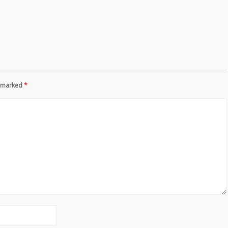
re marked
*