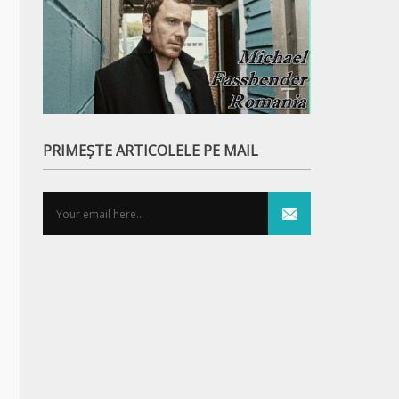
PRIMEȘTE ARTICOLELE PE MAIL
Filmele si contextul
Nu mai traduceti t
filmelor!