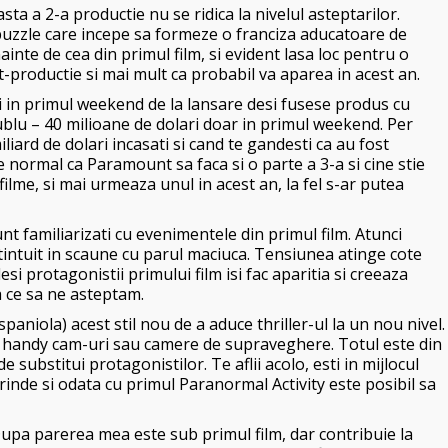
sta a 2-a productie nu se ridica la nivelul asteptarilor.
uzzle care incepe sa formeze o franciza aducatoare de
nainte de cea din primul film, si evident lasa loc pentru o
t-productie si mai mult ca probabil va aparea in acest an.
ri in primul weekend de la lansare desi fusese produs cu
ublu – 40 milioane de dolari doar in primul weekend. Per
iard de dolari incasati si cand te gandesti ca au fost
 normal ca Paramount sa faca si o parte a 3-a si cine stie
ilme, si mai urmeaza unul in acest an, la fel s-ar putea
nt familiarizati cu evenimentele din primul film. Atunci
intuit in scaune cu parul maciuca. Tensiunea atinge cote
i protagonistii primului film isi fac aparitia si creeaza
a ce sa ne asteptam.
spaniola) acest stil nou de a aduce thriller-ul la un nou nivel.
r
handy cam-uri sau camere de supraveghere. Totul este din
 substitui protagonistilor. Te aflii acolo, esti in mijlocul
a prinde si odata cu primul Paranormal Activity este posibil sa
 Dupa parerea mea este sub primul film, dar contribuie la