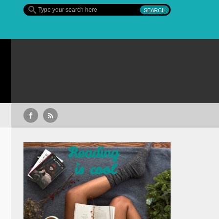
STREAMING FĂRĂ RECLAME: descoperă nou