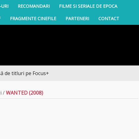
-URI
RECOMANDARI
FILME SI SERIALE DE EPOCA
F
FRAGMENTE CINEFILE
PARTENERI
CONTACT
luri pe Focus+
i
/
WANTED (2008)