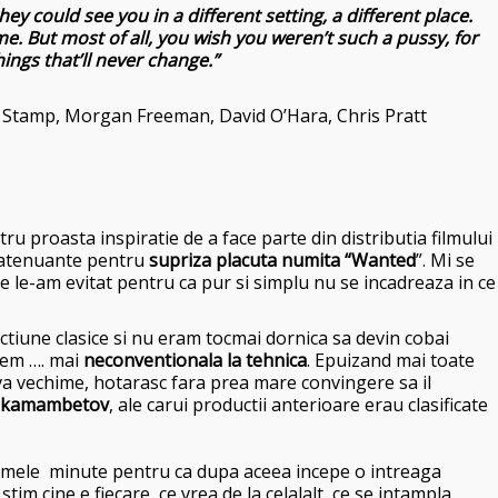
hey could see you in a different setting, a different place.
. But most of all, you wish you weren’t such a pussy, for
hings that’ll never change.”
ce Stamp, Morgan Freeman, David O’Hara, Chris Pratt
u proasta inspiratie de a face parte din distributia filmului
e atenuante pentru
supriza placuta numita “Wanted
”. Mi se
e le-am evitat pentru ca pur si simplu nu se incadreaza in ce
ctiune clasice si nu eram tocmai dornica sa devin cobai
icem …. mai
neconventionala la tehnica
. Epuizand mai toate
eva vechime, hotarasc fara prea mare convingere sa il
Bekamambetov
, ale carui productii anterioare erau clasificate
a primele minute pentru ca dupa aceea incepe o intreaga
 stim cine e fiecare, ce vrea de la celalalt, ce se intampla.