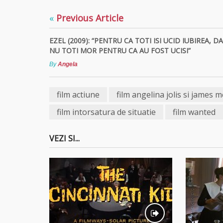
«
Previous Article
EZEL (2009): “PENTRU CA TOTI ISI UCID IUBIREA, D
NU TOTI MOR PENTRU CA AU FOST UCISI”
By
Angela
film actiune
film angelina jolis si james 
film intorsatura de situatie
film wanted
VEZI SI...