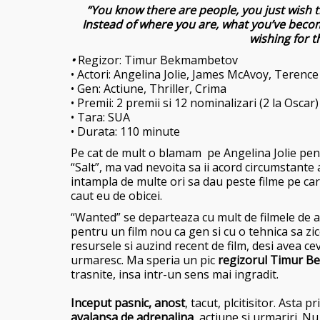
“You know the
re are people, you just wish t
Instead of where you are, what you’ve become
wishing for t
•
Regizor: Timur Bekmambetov
• Actori: Angelina Jolie, James McAvoy, Teren
• Gen: Actiune, Thriller, Crima
• Premii: 2 premii si 12 nominalizari (2 la Oscar)
• Tara: SUA
• Durata: 110 minute
Pe cat de mult o blamam pe Angelina Jolie pentr
“Salt”, ma vad nevoita sa ii acord circumstant
intampla de multe ori sa dau peste filme pe car
caut eu de obicei.
“Wanted” se departeaza cu mult de filmele de a
pentru un film nou ca gen si cu o tehnica sa z
resursele si auzind recent de film, desi avea c
urmaresc. Ma speria un pic
regizorul Timur 
trasnite, insa intr-un sens mai ingradit.
Inceput pasnic, anost
, tacut, plcitisitor. Ast
avalansa de adrenalina
, actiune si urmariri. Nu