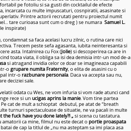
fortabil pe fotoliu si sa gusti din cocktailul de efecte
a, incarcata cu multe impuscaturi, cosnpiratii, asasinate si
perlativ. Printre actorii recrutati pentru proiectul numit
quel… tare curioasa sunt cum o dreg ) se numara
Samuel L.
le inspirate)
 condamnat sa faca acelasi lucru zilnic, o rutina care nici
ectiva. Trecem peste sefa agasanta, iubita neinteresanta si
cere asta. Intalnirea cu Fox (
Jolie
) si descoperirea ca are in
ind toata viata, il obliga sa isi dea demisia intr-un mod de-a
asa
si atragand invidia celor ce doar se imagineaza capabili
ntr-o
grupare numita Fraternity
, o elita de asasini cu o
pal intr-o
razbunare personala
. Daca va accepta sau nu,
re deciziei sale.
velatii odata cu Wes, ne vom infuria si vom rade atunci cand
ange rece si un
ucigas aprins la manie
. Vom tine partea
 Pe cat de mult a schioptat debutul, pe atat de “breath
ulte turnuri spectaculoase de situatie, ne va pacali in multe
 the fuck have you done lately?! „
si scena cu tastatura.
 amatorii ca mine, filmul nu este decat o
portie proaspata
batai de cap la titlul de „nu ma asteptam sa imi placa asa