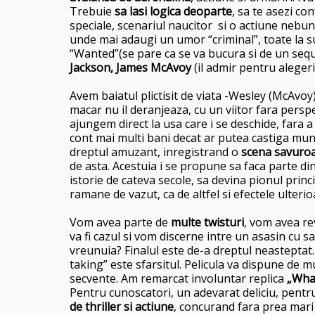
Trebuie
sa lasi logica deoparte
, sa te asezi con
speciale, scenariul naucitor si o actiune nebun
unde mai adaugi un umor “criminal”, toate la su
“Wanted”(se pare ca se va bucura si de un se
Jackson, James McAvoy
(il admir pentru alegeri
Avem baiatul plictisit de viata -Wesley (McAvoy),
macar nu il deranjeaza, cu un viitor fara persp
ajungem direct la usa care i se deschide, fara a 
cont mai multi bani decat ar putea castiga munc
dreptul amuzant, inregistrand o
scena savuro
de asta. Acestuia i se propune sa faca parte di
istorie de cateva secole, sa devina pionul princi
ramane de vazut, ca de altfel si efectele ulterioa
Vom avea parte de
multe twisturi
, vom avea re
va fi cazul si vom discerne intre un asasin cu s
vreunuia? Finalul este de-a dreptul neasteptat.
taking” este sfarsitul. Pelicula va dispune de m
secvente. Am remarcat involuntar replica
„What
Pentru cunoscatori, un adevarat deliciu, pentru
de thriller si actiune
, concurand fara prea mari 