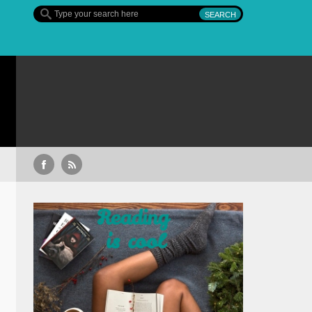
Al Doilea Război Mondial – serie ev