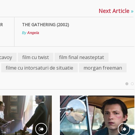
Next Article
»
AR
THE GATHERING (2002)
By
Angela
mcavoy
film cu twist
film final neasteptat
filme cu intorsaturi de situatie
morgan freeman