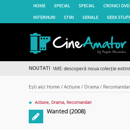
HOME
SPECIAL
SPECIAL
CRONICI DVD
INTERVIURI
STIRI
SERIALE
GEEK STUF
CineAmator
NOUTATI
ING FĂRĂ RECLAME: descoperă noua colecție extinsă de tit
Ești aici:
Home
/
Actiune
/
Drama
/
Recomandar
Actiune
,
Drama
,
Recomandari
Wanted (2008)