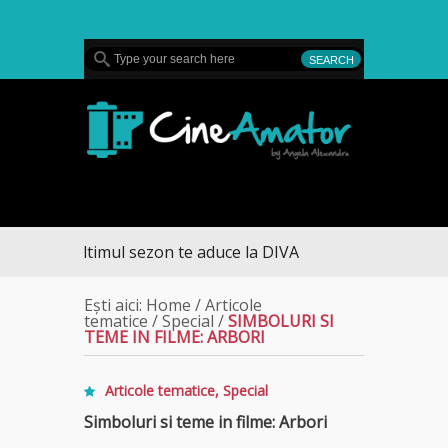
MENU
CineAmator
ul sezon te aduce la DIVA
Ești aici:
Home
/
Articole
tematice
/
Special
/
SIMBOLURI SI
TEME IN FILME: ARBORI
Articole tematice
,
Special
Simboluri si teme in filme: Arbori