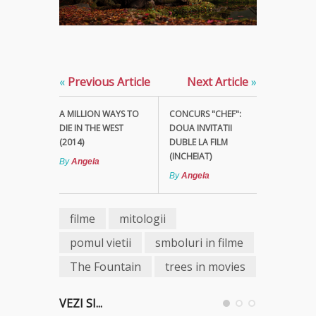
«
Previous Article
Next Article
»
A MILLION WAYS TO
CONCURS "CHEF":
DIE IN THE WEST
DOUA INVITATII
(2014)
DUBLE LA FILM
(INCHEIAT)
By
Angela
By
Angela
filme
mitologii
pomul vietii
smboluri in filme
The Fountain
trees in movies
VEZI SI...