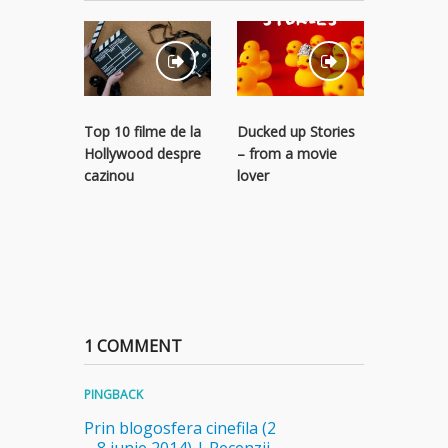
Top 10 filme de la
Ducked up Stories
Hollywood despre
– from a movie
cazinou
lover
Filme cel
1 COMMENT
PINGBACK
Prin blogosfera cinefila (2