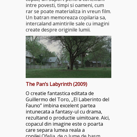
intre povesti, timpi si oameni, cum
rar se poate materializa in vreun film.
Un batran memoreaza copilaria sa,
intercaland amintirile sale cu imagini
create despre originile lumii.
The Pan’s Labyrinth (2009)
O creatie fantastica editata de
Guillermo del Toro, „El Laberinto del
Fauno” imbina excelent partea
intunecata a fantasy-ul cu drama,
rezultand o productie uimitoare. Aici,
copacul din imagine este o poarta
care separa lumea reala a
copilei
Ofelia, de o lume de basm,