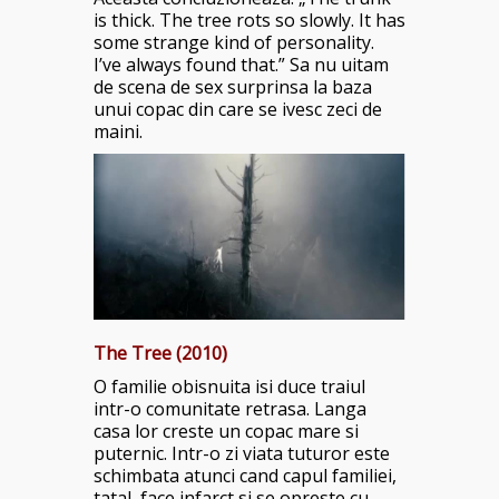
is thick. The tree rots so slowly. It has
some strange kind of personality.
I’ve always found that.” Sa nu uitam
de scena de sex surprinsa la baza
unui copac din care se ivesc zeci de
maini.
The Tree (2010)
O familie obisnuita isi duce traiul
intr-o comunitate retrasa. Langa
casa lor creste un copac mare si
puternic. Intr-o zi viata tuturor este
schimbata atunci cand capul familiei,
tatal, face infarct si se opreste cu