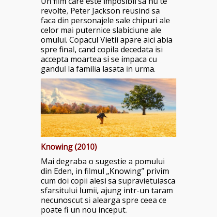
Un film care este imposibil sa nu te
revolte, Peter Jackson reusind sa
faca din personajele sale chipuri ale
celor mai puternice slabiciune ale
omului. Copacul Vietii apare aici abia
spre final, cand copila decedata isi
accepta moartea si se impaca cu
gandul la familia lasata in urma.
Knowing (2010)
Mai degraba o sugestie a pomului
din Eden, in filmul „Knowing” privim
cum doi copii alesi sa supravietuiasca
sfarsitului lumii, ajung intr-un taram
necunoscut si alearga spre ceea ce
poate fi un nou inceput.