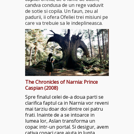
candva condusa de un rege vaduvit
de sotie si copila. Un faun, zeu al
padurii, ii ofera Ofeliei trei misiuni pe
care va trebuie sa le indeplineasca.
The Chronicles of Narnia: Prince
Caspian (2008)
Spre finalul celei de-a doua parti se
clarifica faptul ca in Narnia vor reveni
mai tarziu doar doi dintre cei patru
frati. Inainte de a se intoarce in
lumea lor, Aslan transforma un
copac intr-un portal. Si desigur, avem
cativa copaci care ajuta in lupta.