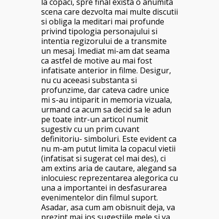
la copaci, spre final exista o anumita
scena care dezvolta mai multe discutii
si obliga la meditari mai profunde
privind tipologia personajului si
intentia regizorului de a transmite
un mesaj. Imediat mi-am dat seama
ca astfel de motive au mai fost
infatisate anterior in filme. Desigur,
nu cu aceeasi substanta si
profunzime, dar cateva cadre unice
mi s-au intiparit in memoria vizuala,
urmand ca acum sa decid sa le adun
pe toate intr-un articol numit
sugestiv cu un prim cuvant
definitoriu- simboluri. Este evident ca
nu m-am putut limita la copacul vietii
(infatisat si sugerat cel mai des), ci
am extins aria de cautare, alegand sa
inlocuiesc reprezentarea alegorica cu
una a importantei in desfasurarea
evenimentelor din filmul suport.
Asadar, asa cum am obisnuit deja, va
prezint mai jos sugestiile mele si va