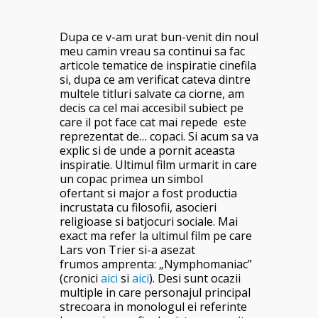
Dupa ce v-am urat bun-venit din noul
meu camin vreau sa continui sa fac
articole tematice de inspiratie cinefila
si, dupa ce am verificat cateva dintre
multele titluri salvate ca ciorne, am
decis ca cel mai accesibil subiect pe
care il pot face cat mai repede este
reprezentat de… copaci. Si acum sa va
explic si de unde a pornit aceasta
inspiratie. Ultimul film urmarit in care
un copac primea un simbol
ofertant si major a fost productia
incrustata cu filosofii, asocieri
religioase si batjocuri sociale. Mai
exact ma refer la ultimul film pe care
Lars von Trier si-a asezat
frumos amprenta: „Nymphomaniac”
(cronici
aici
si
aici
). Desi sunt ocazii
multiple in care personajul principal
strecoara in monologul ei referinte