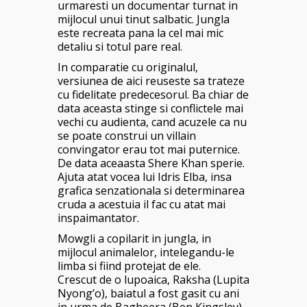
urmaresti un documentar turnat in
mijlocul unui tinut salbatic. Jungla
este recreata pana la cel mai mic
detaliu si totul pare real.
In comparatie cu originalul,
versiunea de aici reuseste sa trateze
cu fidelitate predecesorul. Ba chiar de
data aceasta stinge si conflictele mai
vechi cu audienta, cand acuzele ca nu
se poate construi un villain
convingator erau tot mai puternice.
De data aceaasta Shere Khan sperie.
Ajuta atat vocea lui Idris Elba, insa
grafica senzationala si determinarea
cruda a acestuia il fac cu atat mai
inspaimantator.
Mowgli a copilarit in jungla, in
mijlocul animalelor, intelegandu-le
limba si fiind protejat de ele.
Crescut de o lupoaica, Raksha (Lupita
Nyong’o), baiatul a fost gasit cu ani