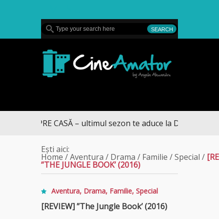
MENU
CineAmator
L SPRE CASĂ – ultimul sezon te aduce la DIVA
Ești aici:
Home
/
Aventura
/
Drama
/
Familie
/
Special
/
[R
”THE JUNGLE BOOK’ (2016)
Aventura
,
Drama
,
Familie
,
Special
[REVIEW] ”The Jungle Book’ (2016)