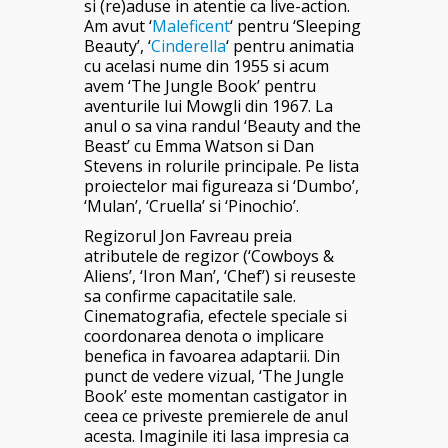
si (re)aduse in atentie ca live-action.
Am avut ‘
Maleficent
‘ pentru ‘Sleeping
Beauty’, ‘
Cinderella
‘ pentru animatia
cu acelasi nume din 1955 si acum
avem ‘The Jungle Book’ pentru
aventurile lui Mowgli din 1967. La
anul o sa vina randul ‘Beauty and the
Beast’ cu Emma Watson si Dan
Stevens in rolurile principale. Pe lista
proiectelor mai figureaza si ‘Dumbo’,
‘Mulan’, ‘Cruella’ si ‘Pinochio’.
Regizorul Jon Favreau preia
atributele de regizor (‘Cowboys &
Aliens’, ‘Iron Man’, ‘Chef’) si reuseste
sa confirme capacitatile sale.
Cinematografia, efectele speciale si
coordonarea denota o implicare
benefica in favoarea adaptarii. Din
punct de vedere vizual, ‘The Jungle
Book’ este momentan castigator in
ceea ce priveste premierele de anul
acesta. Imaginile iti lasa impresia ca