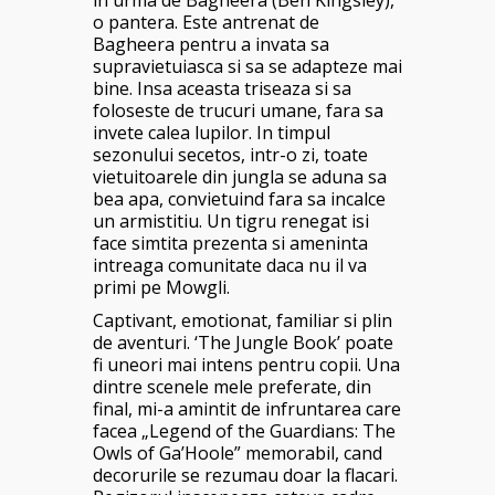
in urma de Bagheera (Ben Kingsley),
o pantera. Este antrenat de
Bagheera pentru a invata sa
supravietuiasca si sa se adapteze mai
bine. Insa aceasta triseaza si sa
foloseste de trucuri umane, fara sa
invete calea lupilor. In timpul
sezonului secetos, intr-o zi, toate
vietuitoarele din jungla se aduna sa
bea apa, convietuind fara sa incalce
un armistitiu. Un tigru renegat isi
face simtita prezenta si ameninta
intreaga comunitate daca nu il va
primi pe Mowgli.
Captivant, emotionat, familiar si plin
de aventuri. ‘The Jungle Book’ poate
fi uneori mai intens pentru copii. Una
dintre scenele mele preferate, din
final, mi-a amintit de infruntarea care
facea „Legend of the Guardians: The
Owls of Ga’Hoole” memorabil, cand
decorurile se rezumau doar la flacari.