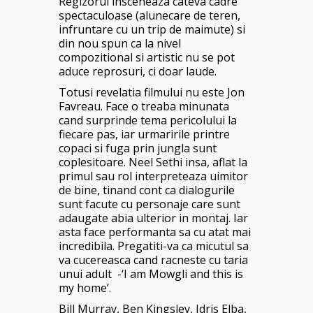
Regizorul insceneaza cateva cadre
spectaculoase (alunecare de teren,
infruntare cu un trip de maimute) si
din nou spun ca la nivel
compozitional si artistic nu se pot
aduce reprosuri, ci doar laude.
Totusi revelatia filmului nu este Jon
Favreau. Face o treaba minunata
cand surprinde tema pericolului la
fiecare pas, iar urmaririle printre
copaci si fuga prin jungla sunt
coplesitoare. Neel Sethi insa, aflat la
primul sau rol interpreteaza uimitor
de bine, tinand cont ca dialogurile
sunt facute cu personaje care sunt
adaugate abia ulterior in montaj. Iar
asta face performanta sa cu atat mai
incredibila. Pregatiti-va ca micutul sa
va cucereasca cand racneste cu taria
unui adult -‘I am Mowgli and this is
my home’.
Bill Murray, Ben Kingsley, Idris Elba,