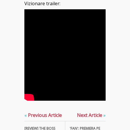
Vizionare trailer:
«
Previous Article
Next Article
»
[REVIEW] THE BOSS
'FAN': PREMIERA PE