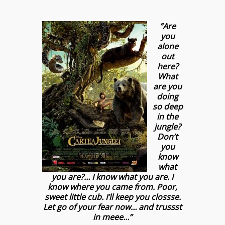
”Are
you
alone
out
here?
What
are you
doing
so deep
in the
jungle?
Don’t
you
know
what
you are?… I know what you are. I
know where you came from. Poor,
sweet little cub. I’ll keep you clossse.
Let go of your fear now… and trussst
in meee…”