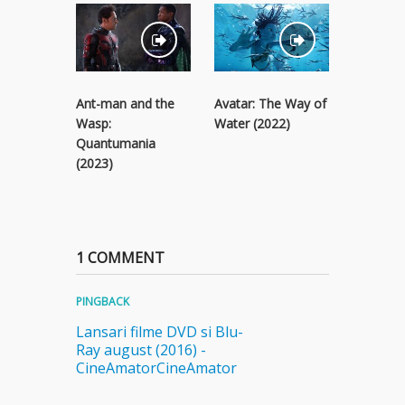
Ant-man and the
Avatar: The Way of
Black Pa
Wasp:
Water (2022)
Wakanda
Quantumania
(2022)
(2023)
1 COMMENT
PINGBACK
Lansari filme DVD si Blu-
Ray august (2016) -
CineAmatorCineAmator