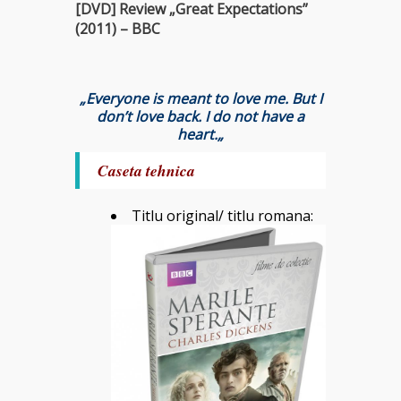
[DVD] Review „Great Expectations”
(2011) – BBC
„
Everyone is meant to love me. But I
don’t love back. I do not have a
heart.
„
Caseta tehnica
Titlu original/ titlu romana: