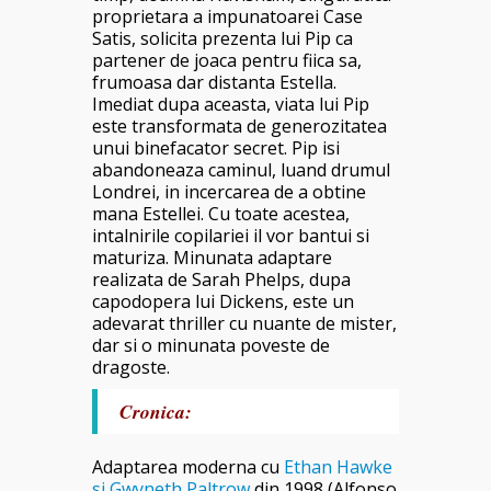
proprietara a impunatoarei Case
Satis, solicita prezenta lui Pip ca
partener de joaca pentru fiica sa,
frumoasa dar distanta Estella.
Imediat dupa aceasta, viata lui Pip
este transformata de generozitatea
unui binefacator secret. Pip isi
abandoneaza caminul, luand drumul
Londrei, in incercarea de a obtine
mana Estellei. Cu toate acestea,
intalnirile copilariei il vor bantui si
maturiza. Minunata adaptare
realizata de Sarah Phelps, dupa
capodopera lui Dickens, este un
adevarat thriller cu nuante de mister,
dar si o minunata poveste de
dragoste.
Cronica:
Adaptarea moderna cu
Ethan Hawke
si Gwyneth Paltrow
din 1998 (
Alfonso