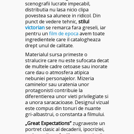
scenografii lucrate impecabil,
distributia nu lasa nicio clipa
povestea sa alunece in ridicol. Din
punct de vedere tehnic,
stilul
victorian
se remarca fara greseli, iar
pentru un
film de epoca
avem toate
ingredientele care il catalogheaza
drept unul de calitate.
Materialul sursa primeste o
stralucire care nu este sufocata decat
de multele cadre cetoase sau inorate
care dau o atmosfera atipica
nebuniei personajelor. Mizeria
caminelor sau uratenia unor
protagonisti contribuie la
diferentierea unor vieti privilegiate si
a unora saracacioase. Designul vizual
este compus din tonuri de nuante
gri-albastrui, o constanta a filmului.
„Great Expectations”
zugraveste un
portret clasic al decaderii, ipocriziei,