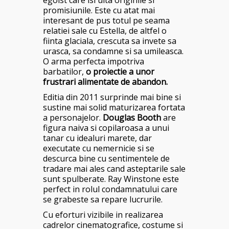
egoist care isi uita originile si
promisiunile. Este cu atat mai
interesant de pus totul pe seama
relatiei sale cu Estella, de altfel o
fiinta glaciala, crescuta sa invete sa
urasca, sa condamne si sa umileasca.
O arma perfecta impotriva
barbatilor,
o proiectie a unor
frustrari alimentate de abandon.
Editia din 2011 surprinde mai bine si
sustine mai solid maturizarea fortata
a personajelor.
Douglas Booth
are
figura naiva si copilaroasa a unui
tanar cu idealuri marete, dar
executate cu nemernicie si se
descurca bine cu sentimentele de
tradare mai ales cand asteptarile sale
sunt spulberate. Ray Winstone este
perfect in rolul condamnatului care
se grabeste sa repare lucrurile.
Cu eforturi vizibile in realizarea
cadrelor cinematografice, costume si