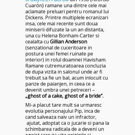
Cuarón
) ramane una dintre cele mai
aclamate preluari pentru romanul lui
Dickens. Printre multiplele ecranizari
insa, cele mai recente sunt doua
miniserii difuzate la un an distanta,
una cu Helena Bonham-Carter si
cealalta cu
Gillian Anderson
(senzational de cuceritoare in
postura unei femei ruinate pe
interior) in rolul doamnei Havisham.
Ramane cutremuratoarea concluzia
de dupa vizita in salonul unde ar fi
trebuit sa fie un bal, acum inlocuit cu
panze de paianjen, in ceea ce a
devenit umbra unei petreceri –
„ghost of a cake, ghost of a bride”.
Mi-a placut tare mult sa urmaresc
evolutia personajului Pip, inca de
cand salveaza naiv un infractor,
ajutat, adoptat ca o jucarie si pana la
schimbarea radicala de a deveni un