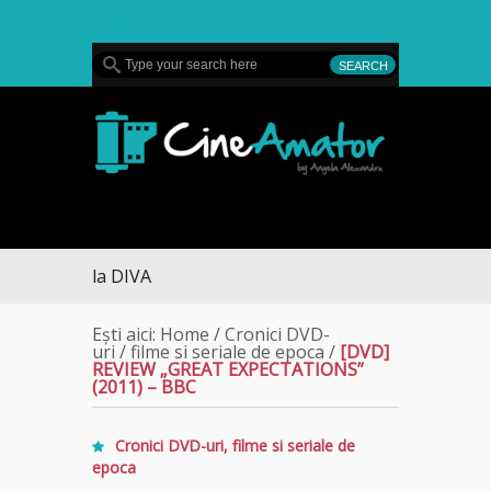
MENU
CineAmator
aduce la DIVA
Ești aici:
Home
/
Cronici DVD-
uri
/
filme si seriale de epoca
/
[DVD]
REVIEW „GREAT EXPECTATIONS”
(2011) – BBC
Cronici DVD-uri
,
filme si seriale de
epoca