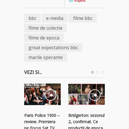
By
Angela
bbc
e-media
filme bbc
filme de colectie
filme de epoca
great expectations bbc
marile sperante
VEZI SI...
Paris Police 1900 –
Bridgerton: sezonul
Seriale 
review. Premiera
2, confirmat. Ce
care le p
pe Focus Sat TV
productii de epoca
la Netflix