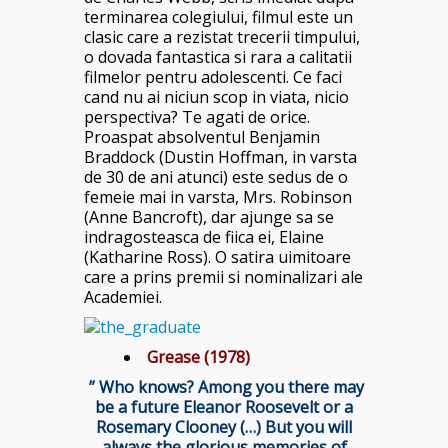
terminarea colegiului, filmul este un
clasic care a rezistat trecerii timpului,
o dovada fantastica si rara a calitatii
filmelor pentru adolescenti. Ce faci
cand nu ai niciun scop in viata, nicio
perspectiva? Te agati de orice.
Proaspat absolventul Benjamin
Braddock (Dustin Hoffman, in varsta
de 30 de ani atunci) este sedus de o
femeie mai in varsta, Mrs. Robinson
(Anne Bancroft), dar ajunge sa se
indragosteasca de fiica ei, Elaine
(Katharine Ross). O satira uimitoare
care a prins premii si nominalizari ale
Academiei.
Grease (1978)
” Who knows? Among you there may
be a future Eleanor Roosevelt or a
Rosemary Clooney (…) But you will
always the glorious memories of