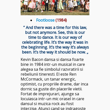
Footloose
(1984)
” And there was a time for this law,
but not anymore. See, this is our
time to dance. It is our way of
celebrating life. It’s the way it was in
the beginning. It’s the way it’s always
been. It’s the way it should be now. „
Kevin Bacon dansa si dansa foarte
bine in 1984 intr-un musical in care
alegea sa fie simbolul razvratirii si
rebeliunii tineresti. El este Ren
McCormack, un tanar energic,
optimist, cu propriile drame, dar inca
dornic sa guste din placerile vietii.
Fortat de imprejurari, ajunge sa
locuiasca intr-un mic orasel in care
dansul si muzica rock au fost
interzise. Atunci cand se indragoste