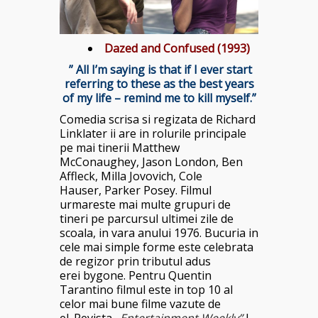
Dazed and Confused (1993)
” All I’m saying is that if I ever start
referring to these as the best years
of my life – remind me to kill myself.”
Comedia scrisa si regizata de Richard
Linklater ii are in rolurile principale
pe mai tinerii Matthew
McConaughey, Jason London, Ben
Affleck, Milla Jovovich, Cole
Hauser, Parker Posey. Filmul
urmareste mai multe grupuri de
tineri pe parcursul ultimei zile de
scoala, in vara anului 1976. Bucuria in
cele mai simple forme este celebrata
de regizor prin tributul adus
erei bygone. Pentru Quentin
Tarantino filmul este in top 10 al
celor mai bune filme vazute de