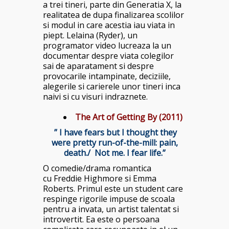
a trei tineri, parte din Generatia X, la
realitatea de dupa finalizarea scolilor
si modul in care acestia iau viata in
piept. Lelaina (Ryder), un
programator video lucreaza la un
documentar despre viata colegilor
sai de aparatament si despre
provocarile intampinate, deciziile,
alegerile si carierele unor tineri inca
naivi si cu visuri indraznete.
The Art of Getting By (2011)
” I have fears but I thought they
were pretty run-of-the-mill: pain,
death./ Not me. I fear life.”
O comedie/drama romantica
cu Freddie Highmore si Emma
Roberts. Primul este un student care
respinge rigorile impuse de scoala
pentru a invata, un artist talentat si
introvertit. Ea este o persoana