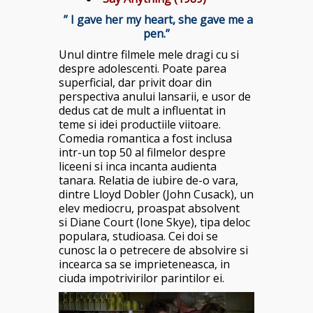
” I gave her my heart, she gave me a
pen.”
Unul dintre filmele mele dragi cu si
despre adolescenti. Poate parea
superficial, dar privit doar din
perspectiva anului lansarii, e usor de
dedus cat de mult a influentat in
teme si idei productiile viitoare.
Comedia romantica a fost inclusa
intr-un top 50 al filmelor despre
liceeni si inca incanta audienta
tanara. Relatia de iubire de-o vara,
dintre Lloyd Dobler (John Cusack), un
elev mediocru, proaspat absolvent
si Diane Court (Ione Skye), tipa deloc
populara, studioasa. Cei doi se
cunosc la o petrecere de absolvire si
incearca sa se imprieteneasca, in
ciuda impotrivirilor parintilor ei.