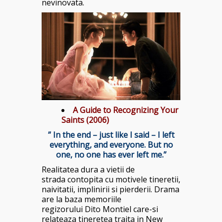
nevinovata.
A Guide to Recognizing Your
Saints (2006)
” In the end – just like I said – I left
everything, and everyone. But no
one, no one has ever left me.”
Realitatea dura a vietii de
strada contopita cu motivele tineretii,
naivitatii, implinirii si pierderii. Drama
are la baza memoriile
regizorului Dito Montiel care-si
relateaza tineretea traita in New