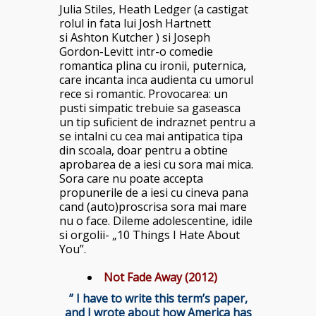
Julia Stiles, Heath Ledger (a castigat
rolul in fata lui Josh Hartnett
si Ashton Kutcher ) si Joseph
Gordon-Levitt intr-o comedie
romantica plina cu ironii, puternica,
care incanta inca audienta cu umorul
rece si romantic. Provocarea: un
pusti simpatic trebuie sa gaseasca
un tip suficient de indraznet pentru a
se intalni cu cea mai antipatica tipa
din scoala, doar pentru a obtine
aprobarea de a iesi cu sora mai mica.
Sora care nu poate accepta
propunerile de a iesi cu cineva pana
cand (auto)proscrisa sora mai mare
nu o face. Dileme adolescentine, idile
si orgolii- „10 Things I Hate About
You”.
Not Fade Away (2012)
” I have to write this term’s paper,
and I wrote about how America has