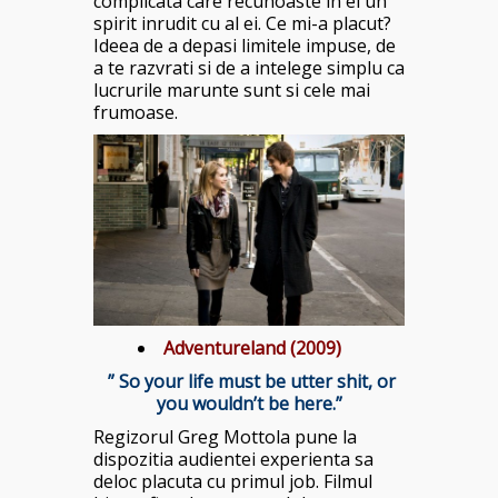
complicata care recunoaste in el un
spirit inrudit cu al ei. Ce mi-a placut?
Ideea de a depasi limitele impuse, de
a te razvrati si de a intelege simplu ca
lucrurile marunte sunt si cele mai
frumoase.
Adventureland (2009)
” So your life must be utter shit, or
you wouldn’t be here.”
Regizorul Greg Mottola pune la
dispozitia audientei experienta sa
deloc placuta cu primul job. Filmul