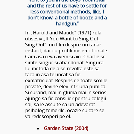
and the rest of us have to settle for
less conventional methods, like, I
don’t know, a bottle of booze and a
handgun.”
In „Harold and Maude” (1971) rula
obsesiv „If You Want to Sing Out,
Sing Out”, un film despre un tanar
instarit, dar cu probleme emotionale.
Cam asa ceva avem si aici.
Charlie se
simte singur si abandonat. Singura
lui metoda de a se revolta este sa
faca in asa fel incat sa fie
exmatriculat. Respins de toate scolile
private, devine elev intr-una publica.
Si curand, mai in gluma mai in serios,
ajunge sa fie consilier pentru colegii
sai, sa le asculte ca un adevarat
psiholog temerile, ocazie cu care se
va redescoperi pe el.
Garden State (2004)