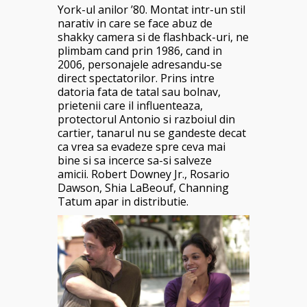
York-ul anilor ’80. Montat intr-un stil
narativ in care se face abuz de
shakky camera si de flashback-uri, ne
plimbam cand prin 1986, cand in
2006, personajele adresandu-se
direct spectatorilor. Prins intre
datoria fata de tatal sau bolnav,
prietenii care il influenteaza,
protectorul Antonio si razboiul din
cartier, tanarul nu se gandeste decat
ca vrea sa evadeze spre ceva mai
bine si sa incerce sa-si salveze
amicii.
Robert Downey Jr.
,
Rosario
Dawson
,
Shia LaBeouf
,
Channing
Tatum apar in distributie.