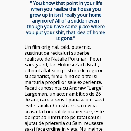
” You know that point in your life
when you realize the house you
grew up in isn’t really your home
anymore? All of a sudden even
though you have some place where
you put your shit, that idea of home
is gone.”
Un film original, cald, puternic,
sustinut de recitaluri superbe
realizate de Natalie Portman, Peter
Sarsgaard, Ian Holm si Zach Braff,
ultimul aflat si in postura de regizor
si scenarist, filmul fiind de altfel si
marturia propriilor sale experiente.
Faceti cunostinta cu Andrew “Large”
Largeman, un actor ambitios de 26
de ani, care a reusit pana acum sa-si
evite familia. Constrans sa revina
acasa, la funeraliile mamei sale, este
obligat sa il infrunte pe tatal sau si,
ajutat de prietenia cu Sam, reuseste
sa-si faca ordine in viata. Nu inainte