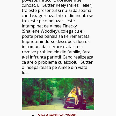
poveste. Pe scurt, doi liceeni se
cunosc. El, Sutter Keely (Miles Teller)
traieste prezentul si nu-si da seama
cand exagereaza. Intr-o dimineata se
trezeste pe o peluza si este
intampinat de Aimee Finecky
(Shailene Woodley), colega cu el,
poate prea banala sa fie remarcata.
Imprietenindu-se descopera lucruri
in comun, dar fiecare evita sa-si
rezolve problemele din familie, fara
a-si infrunta parintii. Cand realizeaza
ca are o problema cu alcoolul, Sutter
o indeparteaza pe Aimee din viata
lui…
Say Anything (1989)