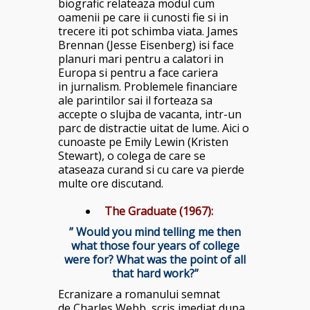
biografic relateaza modul cum
oamenii pe care ii cunosti fie si in
trecere iti pot schimba viata. James
Brennan (Jesse Eisenberg) isi face
planuri mari pentru a calatori in
Europa si pentru a face cariera
in jurnalism. Problemele financiare
ale parintilor sai il forteaza sa
accepte o slujba de vacanta, intr-un
parc de distractie uitat de lume. Aici o
cunoaste pe Emily Lewin (Kristen
Stewart), o colega de care se
ataseaza curand si cu care va pierde
multe ore discutand.
The Graduate (1967):
” Would you mind telling me then
what those four years of college
were for? What was the point of all
that hard work?”
Ecranizare a romanului semnat
de Charles Webb, scris imediat dupa