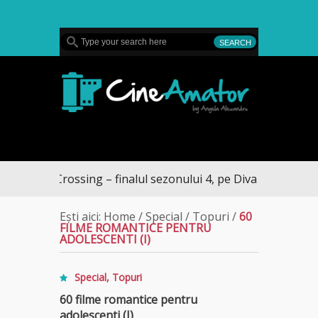
MENU
CineAmator
rossing – finalul sezonului 4, pe Diva
Ești aici:
Home
/
Special
/
Topuri
/
60
FILME ROMANTICE PENTRU
ADOLESCENTI (I)
Special
,
Topuri
60 filme romantice pentru
adolescenti (I)