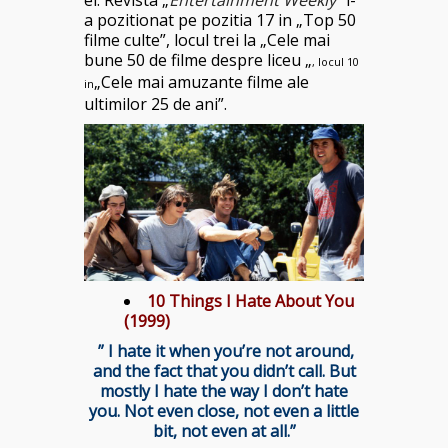
el. Revista „
Entertainment Weekly”
l-
a pozitionat pe pozitia 17 in „Top 50
filme culte”, locul trei la „Cele mai
bune 50 de filme despre liceu „
, locul 10
„Cele mai amuzante filme ale
in
ultimilor 25 de ani”.
10 Things I Hate About You
(1999)
” I hate it when you’re not around,
and the fact that you didn’t call. But
mostly I hate the way I don’t hate
you. Not even close, not even a little
bit, not even at all.”