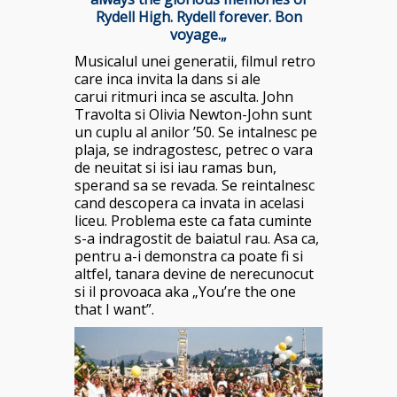
Rydell High. Rydell forever. Bon
voyage.
„
Musicalul unei generatii, filmul retro
care inca invita la dans si ale
carui ritmuri inca se asculta. John
Travolta si Olivia Newton-John sunt
un cuplu al anilor ’50. Se intalnesc pe
plaja, se indragostesc, petrec o vara
de neuitat si isi iau ramas bun,
sperand sa se revada. Se reintalnesc
cand descopera ca invata in acelasi
liceu. Problema este ca fata cuminte
s-a indragostit de baiatul rau. Asa ca,
pentru a-i demonstra ca poate fi si
altfel, tanara devine de nerecunocut
si il provoaca aka „You’re the one
that I want”.