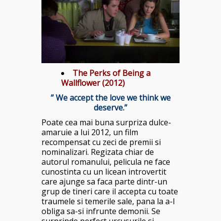
The Perks of Being a
Wallflower (2012)
” We accept the love we think we
deserve.”
Poate cea mai buna surpriza dulce-
amaruie a lui 2012, un film
recompensat cu zeci de premii si
nominalizari. Regizata chiar de
autorul romanului, pelicula ne face
cunostinta cu un licean introvertit
care ajunge sa faca parte dintr-un
grup de tineri care il accepta cu toate
traumele si temerile sale, pana la a-l
obliga sa-si infrunte demonii. Se
surprinde perfect urcusurile si