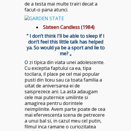
de a testa mai multe trairi decat a
facut-o pana atunci.
Sixteen Candless (1984)
” I don’t think I’ll be able to sleep if I
don’t feel this little talk has helped
ya. So would ya be a sport and lie to
me? „
O zi tipica din viata unei adolescente.
Cu exceptia faptului ca ea, tipa
tocilara, il place pe cel mai popular
pusti din liceu sau ca toata familia a
uitat de aniversarea ei de
saisprezece ani. La asta adaugam
cele mai puternice umilinte si
amagirea pentru dorintele
neimplinite. Avem parte poate de cea
mai efervescenta scena de petrecere
a unui bal si, in cazul meu cel putin,
filmul inca ramane o curiozitatea