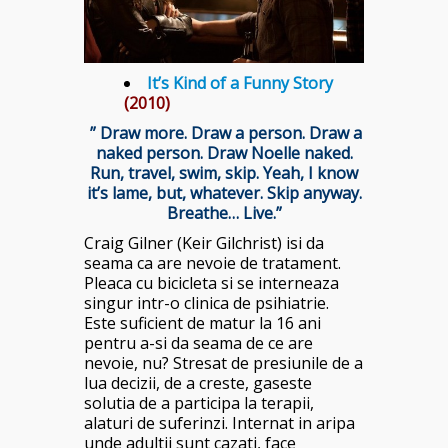
It’s Kind of a Funny Story
(2010)
” Draw more. Draw a person. Draw a
naked person. Draw Noelle naked.
Run, travel, swim, skip. Yeah, I know
it’s lame, but, whatever. Skip anyway.
Breathe… Live.”
Craig Gilner (Keir Gilchrist) isi da
seama ca are nevoie de tratament.
Pleaca cu bicicleta si se interneaza
singur intr-o clinica de psihiatrie.
Este suficient de matur la 16 ani
pentru a-si da seama de ce are
nevoie, nu? Stresat de presiunile de a
lua decizii, de a creste, gaseste
solutia de a participa la terapii,
alaturi de suferinzi. Internat in aripa
unde adultii sunt cazati, face