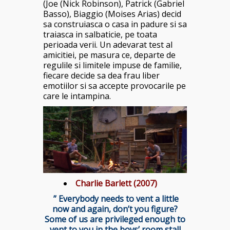
(Joe (Nick Robinson), Patrick (Gabriel
Basso), Biaggio (Moises Arias) decid
sa construiasca o casa in padure si sa
traiasca in salbaticie, pe toata
perioada verii. Un adevarat test al
amicitiei, pe masura ce, departe de
regulile si limitele impuse de familie,
fiecare decide sa dea frau liber
emotiilor si sa accepte provocarile pe
care le intampina.
Charlie Barlett (2007)
” Everybody needs to vent a little
now and again, don’t you figure?
Some of us are privileged enough to
vent to you in the boys’ room stall