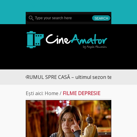
MENU
CineAmator
DRUMUL SPRE CASĂ – ultimul sezon te aduce la DIV
Ești aici:
Home
/
FILME DEPRESIE