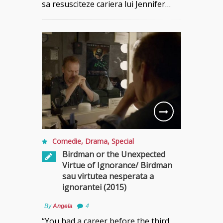
sa resusciteze cariera lui Jennifer…
Comedie
,
Drama
,
Special
Birdman or the Unexpected
Virtue of Ignorance/ Birdman
sau virtutea nesperata a
ignorantei (2015)
By
Angela
4
“You had a career before the third