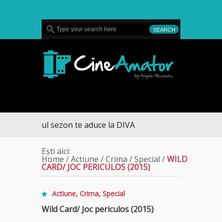
MENU
CineAmator
ltimul sezon te aduce la DIVA
Ești aici:
Home
/
Actiune
/
Crima
/
Special
/
WILD
CARD/ JOC PERICULOS (2015)
Actiune
,
Crima
,
Special
Wild Card/ Joc periculos (2015)