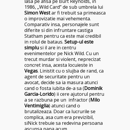
lasa pe afisa pe Burt Reynolds, in
1986, „Wild Card” de sub umbrela lui
Simon West
ar fi trebuit sa primeasca
o improvizatie mai vehementa.
Comparativ insa, personajele sunt
diferite si din infruntare castiga
Statham pentru ca este mai credibil
in rolul de bataus.
Setup-ul este
simplu
si il are in centru
evenimentelor pe Nick Wild. Cu un
trecut murdar si violent, neprecizat
concret insa, acesta locuieste in
Vegas
. Linistit cu o slujba de rand, ca
agent de securitate pentru un
avocat, decide sa ia masura atunci
cand o fosta iubita de-a sa (
Dominik
Garcia-Lorido
) ii cere ajutorul pentru
a se razbuna pe un infractor (
Milo
Ventimiglia
) atunci cand o
brutalizeaza. Doar ca lucrurile se
complica, asa cum era previzibil,
siNick trebuie sa redevina persoana
ascunsa pana acum.