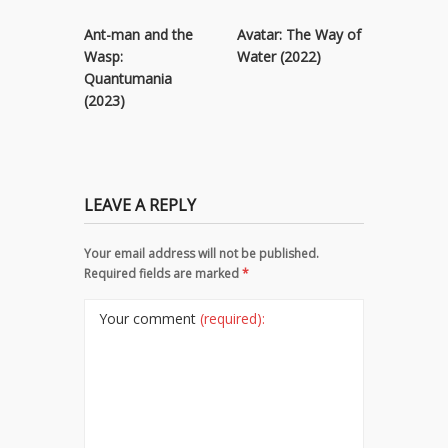
Ant-man and the
Avatar: The Way of
Black Pa
Wasp:
Water (2022)
Wakanda
Quantumania
(2022)
(2023)
LEAVE A REPLY
Your email address will not be published.
Required fields are marked
*
Your comment
(required):