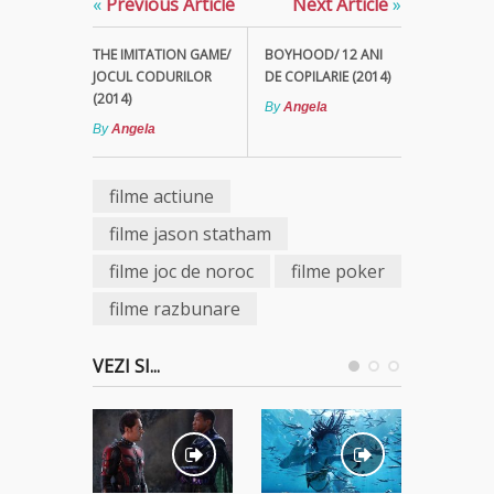
«
Previous Article
Next Article
»
THE IMITATION GAME/
BOYHOOD/ 12 ANI
JOCUL CODURILOR
DE COPILARIE (2014)
(2014)
By
Angela
By
Angela
filme actiune
filme jason statham
filme joc de noroc
filme poker
filme razbunare
VEZI SI...