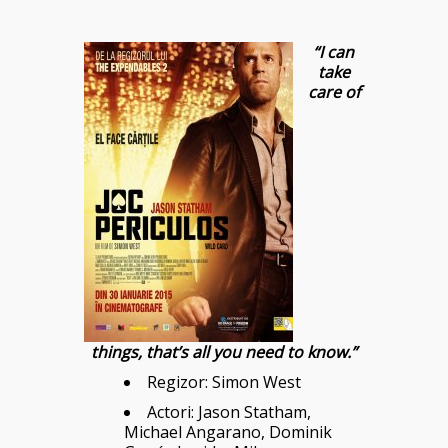
“I can
take
care of
things, that’s all you need to know.”
Regizor:
Simon West
Actori:
Jason Statham
,
Michael Angarano
,
Dominik