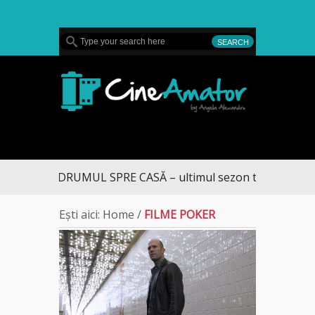
MENU
CineAmator
DRUMUL SPRE CASĂ – ultimul sezon te aduce la D
Ești aici:
Home
/
FILME POKER