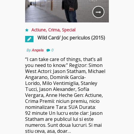
Actiune
,
Crima
,
Special
Wild Card/ Joc periculos (2015)
By
Angela
0
“I can take care of things, that’s all
you need to know.” Regizor: Simon
West Actori: Jason Statham, Michael
Angarano, Dominik García-
Lorido, Milo Ventimiglia, Stanley
Tucci, Jason Alexander, Sofía
Vergara, Anne Heche Gen: Actiune,
Crima Premii: niciun premiu, nicio
nominalizare Tara: SUA Durata:
92 minute Un lucru este clar: Jason
Statham are publicul lui si este
numeros. Sunt doua lucruri. Si mai
stiu ceva, asa, doar…