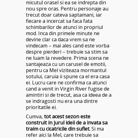
micutul orasel si ea se indrepta din
nou spre oras. Pentru personaje au
trecut doar cateva saptamani, iar
fiecare a incercat sa faca fata
schimbarilor de atunci in propriul
mod. Inca din primele minute ne
devine clar ca daca vrem sa ne
vindecam – mai ales cand este vorba
despre pierderi – trebuie sa stim sa
ne luam la revedere. Prima scena ne
santajeaza cu un carusel de emotii,
pentru ca Mel viziteaza mormantul
sotului, caruia ii spune ca el era casa
ei. Lucru care ne confirma ca atunci
cand a venit in Virgin River fugise de
amintiri si de trecut, asa ca ideea de a
se indragosti nu era una dintre
prioritatile ei.
Cumva,
tot acest sezon este
construit in jurul ideii de a invata sa
traim cu cicatricile din suflet.
Si ma
refer aici la Mel, care trebuie sa