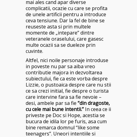
mai ales cand apar diverse
complicatii, ocazie cu care se profita
de unele artificii pentru a introduce
ceva tensiune. Dar la fel de bine se
reuseste asta si prin multele
momente de „intepare” dintre
veteranele oraselului, care gasesc
multe ocazii sa se dueleze prin
cuvinte.
Altfel, nici noile personaje introduse
in poveste nu par sa aiba vreo
contributie majora in dezvoltarea
subiectului, fie ca este vorba despre
Lizzie, o pustoaica despre care nu stii
ce sa crezi initial, fie despre o turista
care intervine fara sa fie nevoie –
desi, ambele par sa fie
“din dragoste,
cu cele mai bune intentii.”
In ceea ce ii
priveste pe Doc si Hope, acestia se
bucura de idila lor pe furis, asa cum
bine remarca domnul “like some
teenagers”. Uneori intentiile si