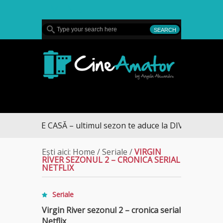
MENU
CineAmator
SPRE CASĂ – ultimul sezon te aduce la DIVA
Ești aici:
Home
/
Seriale
/
VIRGIN
RIVER SEZONUL 2 – CRONICA SERIAL
NETFLIX
Seriale
Virgin River sezonul 2 – cronica serial
Netflix