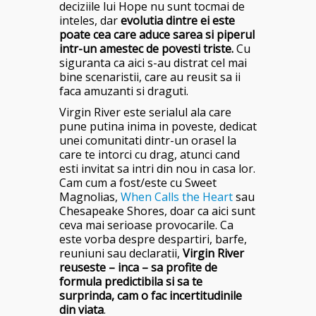
deciziile lui Hope nu sunt tocmai de
inteles, dar
evolutia dintre ei este
poate cea care aduce sarea si piperul
intr-un amestec de povesti triste.
Cu
siguranta ca aici s-au distrat cel mai
bine scenaristii, care au reusit sa ii
faca amuzanti si draguti.
Virgin River este serialul ala care
pune putina inima in poveste, dedicat
unei comunitati dintr-un orasel la
care te intorci cu drag, atunci cand
esti invitat sa intri din nou in casa lor.
Cam cum a fost/este cu Sweet
Magnolias,
When Calls the Heart
sau
Chesapeake Shores, doar ca aici sunt
ceva mai serioase provocarile. Ca
este vorba despre despartiri, barfe,
reuniuni sau declaratii,
Virgin River
reuseste – inca – sa profite de
formula predictibila si sa te
surprinda, cam o fac incertitudinile
din viata
.