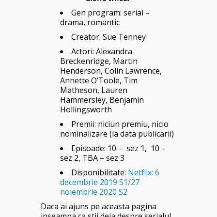
Gen program: serial –
drama, romantic
Creator: Sue Tenney
Actori: Alexandra
Breckenridge, Martin
Henderson, Colin Lawrence,
Annette O’Toole, Tim
Matheson, Lauren
Hammersley, Benjamin
Hollingsworth
Premii: niciun premiu, nicio
nominalizare (la data publicarii)
Episoade: 10
– sez 1, 10 –
sez 2, TBA – sez 3
Disponibilitate:
Netflix: 6
decembrie 2019 S1/
27
noiembrie 2020 S2
Daca ai ajuns pe aceasta pagina
inseamna ca stii deja despre serialul