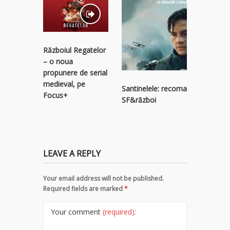
Războiul Regatelor
Bridgert
– o noua
cronica 
propunere de serial
medieval, pe
Santinelele: recomandare serial
Focus+
SF&război
LEAVE A REPLY
Your email address will not be published.
Required fields are marked
*
Your comment
(required):