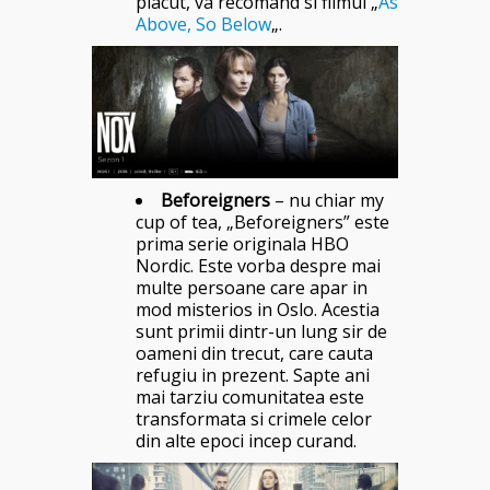
placut, va recomand si filmul „
As
Above, So Below
„.
Beforeigners
– nu chiar my
cup of tea, „Beforeigners” este
prima serie originala HBO
Nordic. Este vorba despre mai
multe persoane care apar in
mod misterios in Oslo. Acestia
sunt primii dintr-un lung sir de
oameni din trecut, care cauta
refugiu in prezent. Sapte ani
mai tarziu comunitatea este
transformata si crimele celor
din alte epoci incep curand.