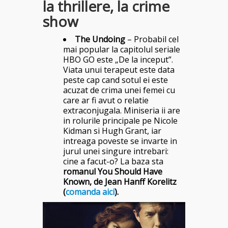
la thrillere, la crime
show
The Undoing
– Probabil cel
mai popular la capitolul seriale
HBO GO este „De la inceput”.
Viata unui terapeut este data
peste cap cand sotul ei este
acuzat de crima unei femei cu
care ar fi avut o relatie
extraconjugala. Miniseria ii are
in rolurile principale pe Nicole
Kidman si Hugh Grant, iar
intreaga poveste se invarte in
jurul unei singure intrebari:
cine a facut-o? La baza sta
romanul You Should Have
Known, de Jean Hanff Korelitz
(
comanda aici
).