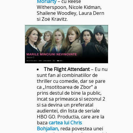
Moriarty
– cu Reese
Witherspoon, Nicole Kidman,
Shailene Woodley, Laura Dern
si Zoë Kravitz.
The Flight Attendant
– Eu nu
sunt fan al combinatiilor de
thriller cu comedie, dar se pare
ca „Insotitoarea de Zbor” a
prins destul de bine la public,
incat sa primeasca si sezonul 2
si sa devina un preferatal
audientei, din lista de seriale
HBO GO. Productia, care are la
baza
cartea lui Chris
Bohjalian,
reda povestea unei