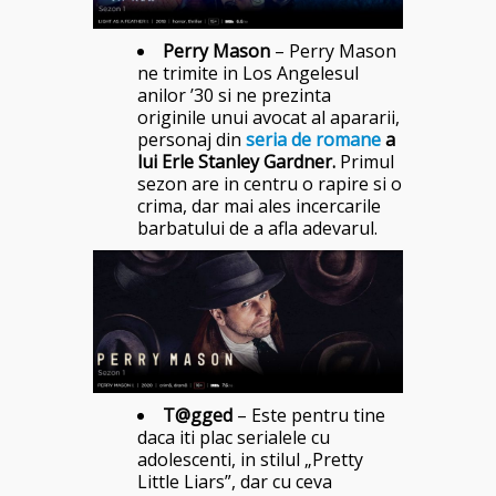
Perry Mason
– Perry Mason
ne trimite in Los Angelesul
anilor ’30 si ne prezinta
originile unui avocat al apararii,
personaj din
seria de romane
a
lui Erle Stanley Gardner.
Primul
sezon are in centru o rapire si o
crima, dar mai ales incercarile
barbatului de a afla adevarul.
T@gged
– Este pentru tine
daca iti plac serialele cu
adolescenti, in stilul „Pretty
Little Liars”, dar cu ceva