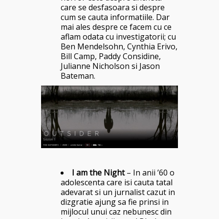
care se desfasoara si despre
cum se cauta informatiile. Dar
mai ales despre ce facem cu ce
aflam odata cu investigatorii; cu
Ben Mendelsohn, Cynthia Erivo,
Bill Camp, Paddy Considine,
Julianne Nicholson si Jason
Bateman.
I am the Night
– In anii ’60 o
adolescenta care isi cauta tatal
adevarat si un jurnalist cazut in
dizgratie ajung sa fie prinsi in
mijlocul unui caz nebunesc din