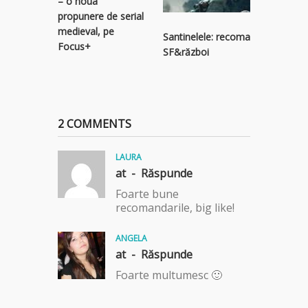
– o noua
cronica 
propunere de serial
medieval, pe
Santinelele: recomandare serial
Focus+
SF&război
2 COMMENTS
LAURA
at -
Răspunde
Foarte bune
recomandarile, big like!
ANGELA
at -
Răspunde
Foarte multumesc 🙂