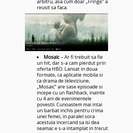
arbitru, asa cum doar „Fringe” a
reusit sa faca.
Mosaic
– Ar fi trebuit sa fie
un hit, dar s-a cam pierdut prin
oferta HBO. Lansat in doua
formate, ca aplicatie mobila si
ca drama de televiziune,
„Mosaic” are sase episoade si
incepe cu un flashback, inainte
cu 4 ani de evenimentele
povestii. Cunoastem mai intai
un barbat inchis pentru crima
unei femei, in paralel sora
acestuia incercand sa isi dea
seamac e s-a intamplat in trecut