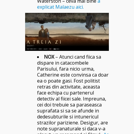
Waterston – ceva mai bine
a
explicat Malaezu aici.
NOX
– Atunci cand fiica sa
dispare in catacombele
Parisului, fara nicio urma,
Catherine este convinsa ca doar
ea o poate gasi. Fost politist
retras din activitate, aceasta
face echipa cu partenerul
detectiv al fiicei sale. Impreuna,
cei doi trebuie sa paraseasca
suprafata si sa se afunde in
dedesubturile si intunericul
strazilor pariziene. Desigur, are
note supranaturale si daca v-a