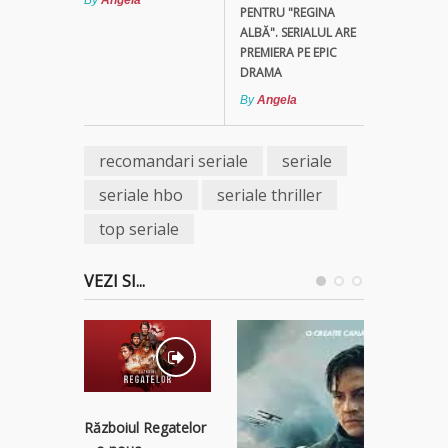
By
Angela
PENTRU "REGINA
ALBĂ". SERIALUL ARE
PREMIERA PE EPIC
DRAMA
By
Angela
recomandari seriale
seriale
seriale hbo
seriale thriller
top seriale
VEZI SI...
Războiul Regatelor
Bridgert