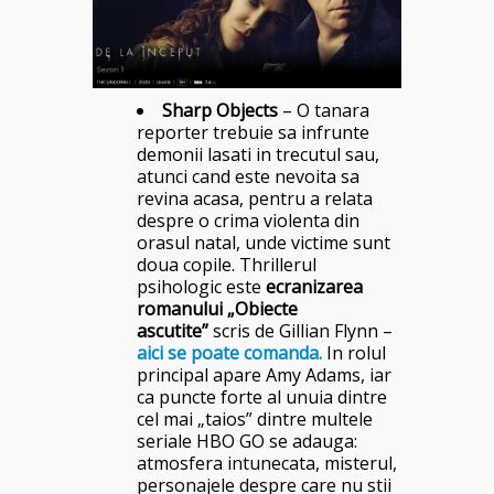
Sharp Objects
– O tanara
reporter trebuie sa infrunte
demonii lasati in trecutul sau,
atunci cand este nevoita sa
revina acasa, pentru a relata
despre o crima violenta din
orasul natal, unde victime sunt
doua copile. Thrillerul
psihologic este
ecranizarea
romanului „Obiecte
ascutite”
scris de Gillian Flynn –
aici se poate comanda.
In rolul
principal apare Amy Adams, iar
ca puncte forte al unuia dintre
cel mai „taios” dintre multele
seriale HBO GO se adauga:
atmosfera intunecata, misterul,
personajele despre care nu stii