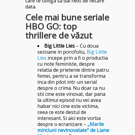
care te obliga sa dai next de fiecare
data.
Cele mai bune seriale
HBO GO: top
thrillere de văzut
Big Little Lies
– Cu doua
sezoane in porofoliu,
Big Little
Lies
incepe prin a fi o productia
cu note feministe, despre
relatia de prietenie dintre patru
femei, pentru a se transforma
inca din pilot intr-un serial
despre o crima. Nu doar ca nu
stii cine este vinovat, dar pana
la ultimul episod nu vei avea
habar nici cine este victima,
ceea ce este destul de
interesant. Si aici este vorba
despre o ecranizare –
„Marile
minciuni nevinovatate” de Liane