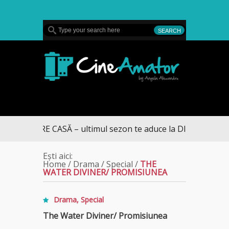
MENU
CineAmator
 SPRE CASĂ – ultimul sezon te aduce la DIVA
Ești aici:
Home
/
Drama
/
Special
/
THE
WATER DIVINER/ PROMISIUNEA
Drama
,
Special
The Water Diviner/ Promisiunea