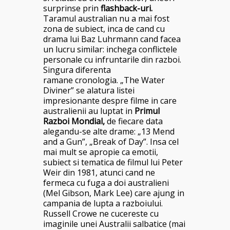
surprinse prin
flashback-uri.
Taramul australian nu a mai fost
zona de subiect, inca de cand cu
drama lui Baz Luhrmann cand facea
un lucru similar: inchega conflictele
personale cu infruntarile din razboi.
Singura diferenta
ramane cronologia. „The Water
Diviner” se alatura listei
impresionante despre filme in care
australienii au luptat in
Primul
Razboi Mondial,
de fiecare data
alegandu-se alte drame: „13 Mend
and a Gun”, „Break of Day”. Insa cel
mai mult se apropie ca emotii,
subiect si tematica de filmul lui
Peter
Weir din 1981, atunci cand ne
fermeca cu fuga a doi australieni
(Mel Gibson, Mark Lee) care ajung in
campania de lupta a razboiului.
Russell Crowe ne cucereste cu
imaginile unei Australii salbatice (mai