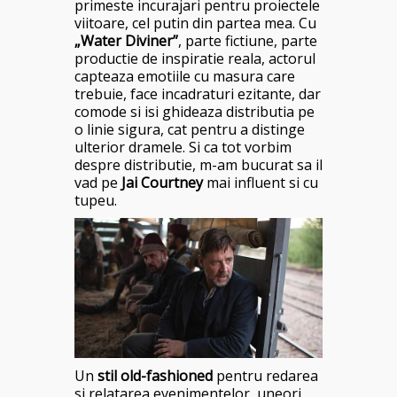
primeste incurajari pentru proiectele
viitoare, cel putin din partea mea. Cu
„Water Diviner”
, parte fictiune, parte
productie de inspiratie reala, actorul
capteaza emotiile cu masura care
trebuie, face incadraturi ezitante, dar
comode si isi ghideaza distributia pe
o linie sigura, cat pentru a distinge
ulterior dramele. Si ca tot vorbim
despre distributie, m-am bucurat sa il
vad pe
Jai Courtney
mai influent si cu
tupeu.
Un
stil old-fashioned
pentru redarea
si relatarea evenimentelor, uneori