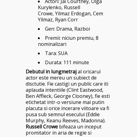
Actori:
Jai Courtney
,
Olga
Kurylenko
,
Russell
Crowe, Yilmaz Erdogan, Cem
Yilmaz, Ryan Corr
Gen: Drama, Razboi
Premii: niciun premiu, 8
nominalizari
Tara: SUA
Durata: 111 minute
Debutul in lungmetraj
al oricarui
actor este mereu un subiect de
disctutie. Fie castigi un public care iti
aplauda intentiile (Clint Eastwood,
Ben Affleck, George Clooney), fie esti
etichetat intr-o versiune mai putin
placuta si orice incerare viitoare va fi
pusa sub semnul esecului (Eddie
Murphy, Keanu Reeves, Madonna).
Russell Crowe
bifeaza un inceput
promitator in aria de regie si