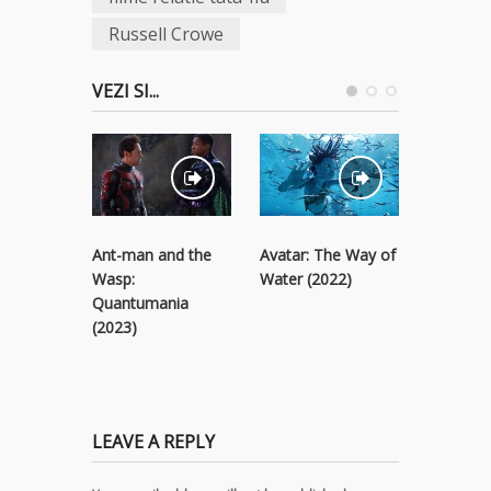
Russell Crowe
VEZI SI...
Ant-man and the
Avatar: The Way of
Black Pa
Wasp:
Water (2022)
Wakanda
Quantumania
(2022)
(2023)
LEAVE A REPLY