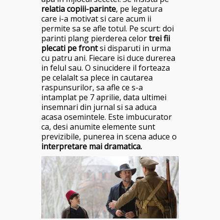
relatia copiii-parinte
, pe legatura
care i-a motivat si care acum ii
permite sa se afle totul. Pe scurt: doi
parinti plang pierderea celor
trei fii
plecati pe front
si disparuti in urma
cu patru ani. Fiecare isi duce durerea
in felul sau. O sinucidere il forteaza
pe celalalt sa plece in cautarea
raspunsurilor, sa afle ce s-a
intamplat pe 7 aprilie, data ultimei
insemnari din jurnal si sa aduca
acasa osemintele. Este imbucurator
ca, desi anumite elemente sunt
previzibile, punerea in scena aduce o
interpretare mai dramatica.