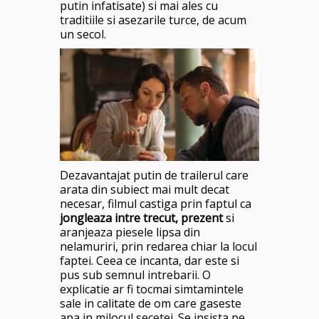
putin infatisate) si mai ales cu
traditiile si asezarile turce, de acum
un secol.
Dezavantajat putin de trailerul care
arata din subiect mai mult decat
necesar, filmul castiga prin faptul ca
jongleaza intre trecut, prezent
si
aranjeaza piesele lipsa din
nelamuriri, prin redarea chiar la locul
faptei. Ceea ce incanta, dar este si
pus sub semnul intrebarii. O
explicatie ar fi tocmai simtamintele
sale in calitate de om care gaseste
apa in mjlocul secetei. Se insista pe