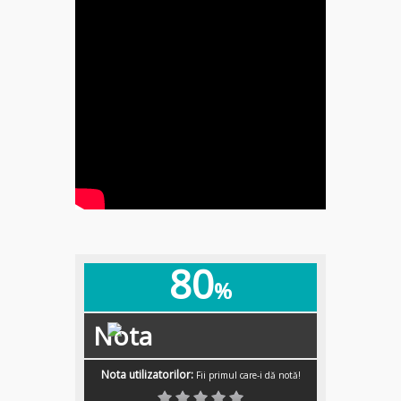
80
%
Nota
Nota utilizatorilor:
Fii primul care-i dă notă!