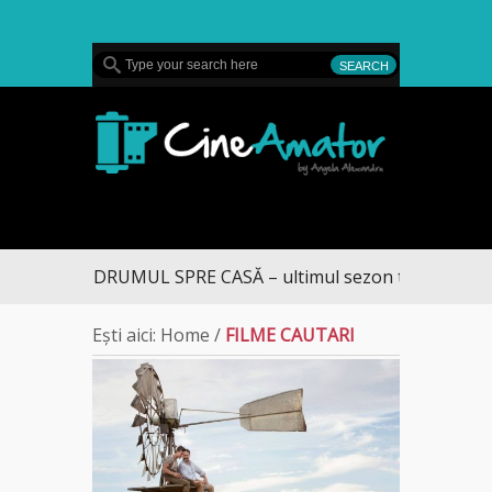
MENU
CineAmator
DRUMUL SPRE CASĂ – ultimul sezon te aduce la D
Ești aici:
Home
/
FILME CAUTARI