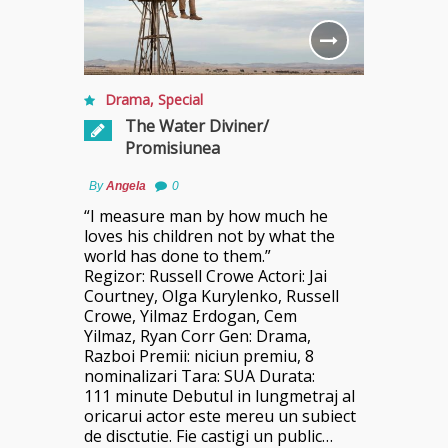
Drama
,
Special
The Water Diviner/
Promisiunea
By
Angela
0
“I measure man by how much he
loves his children not by what the
world has done to them.”
Regizor: Russell Crowe Actori: Jai
Courtney, Olga Kurylenko, Russell
Crowe, Yilmaz Erdogan, Cem
Yilmaz, Ryan Corr Gen: Drama,
Razboi Premii: niciun premiu, 8
nominalizari Tara: SUA Durata:
111 minute Debutul in lungmetraj al
oricarui actor este mereu un subiect
de disctutie. Fie castigi un public…