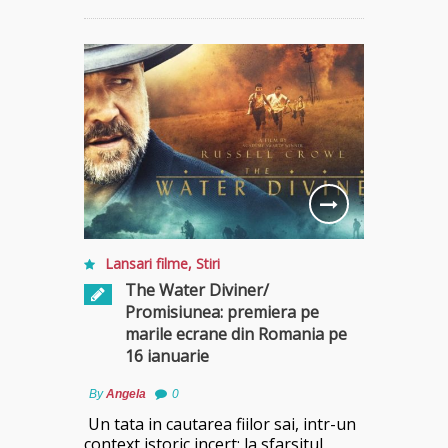
Lansari filme
,
Stiri
The Water Diviner/
Promisiunea: premiera pe
marile ecrane din Romania pe
16 ianuarie
By
Angela
0
Un tata in cautarea fiilor sai, intr-un
context istoric incert: la sfarsitul