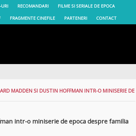
-URI
RECOMANDARI
FILME SI SERIALE DE EPOCA
F
FRAGMENTE CINEFILE
PARTENERI
CONTACT
Sul
ARD MADDEN SI DUSTIN HOFFMAN INTR-O MINISERIE DE
man intr-o miniserie de epoca despre familia