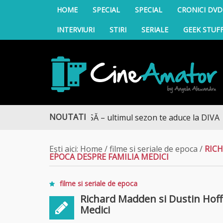
HOME
SPECIAL
SPECIAL
CRONICI DVD
INTERVIURI
STIRI
SERIALE
GEEK STUF
CineAmator
NOUTATI
 SPRE CASĂ – ultimul sezon te aduce la DIVA
Ești aici:
Home
/
filme si seriale de epoca
/
RICH
EPOCA DESPRE FAMILIA MEDICI
filme si seriale de epoca
Richard Madden si Dustin Hoff
Medici