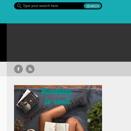
livan’s Crossing – finalul sezonului 4, pe Diva