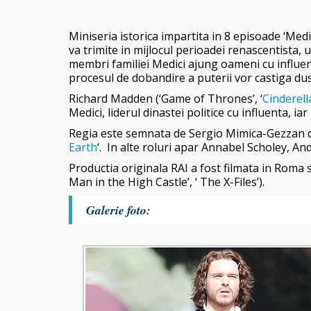
Miniseria istorica impartita in 8 episoade ‘Med
va trimite in mijlocul perioadei renascentista, 
membri familiei Medici ajung oameni cu influent
procesul de dobandire a puterii vor castiga d
Richard Madden (‘Game of Thrones’, ‘
Cinderell
Medici, liderul dinastei politice cu influenta, i
Regia este semnata de Sergio Mimica-Gezzan c
Earth
‘. In alte roluri apar
Annabel Scholey, And
Productia originala RAI a fost filmata in Roma s
Man in the High Castle’, ‘ The X-Files’).
Galerie foto: