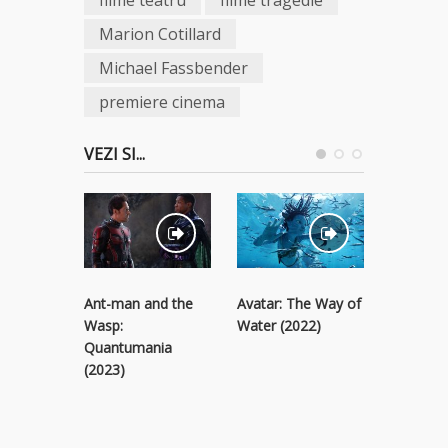
Marion Cotillard
Michael Fassbender
premiere cinema
VEZI SI...
Ant-man and the
Avatar: The Way of
Black Pa
Wasp:
Water (2022)
Wakanda
Quantumania
(2022)
(2023)