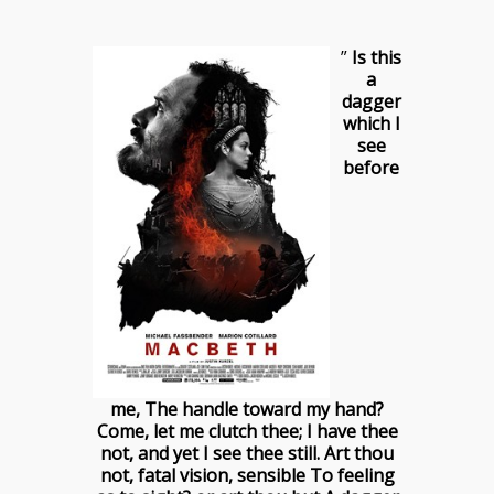
”
Is this
a
dagger
which I
see
before
me, The handle toward my hand?
Come, let me clutch thee; I have thee
not, and yet I see thee still. Art thou
not, fatal vision, sensible To feeling