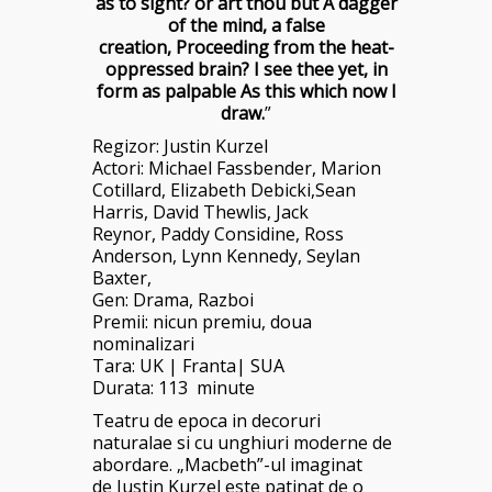
as to sight? or art thou but A dagger
of the mind, a false
creation, Proceeding from the heat-
oppressed brain? I see thee yet, in
form as palpable As this which now I
draw.
”
Regizor:
Justin Kurzel
Actori:
Michael Fassbender
,
Marion
Cotillard
,
Elizabeth Debicki,Sean
Harris, David Thewlis, Jack
Reynor, Paddy Considine, Ross
Anderson, Lynn Kennedy, Seylan
Baxter,
Gen: Drama, Razboi
Premii: nicun premiu, doua
nominalizari
Tara: UK
|
Franta
|
SUA
Durata: 113 minute
Teatru de epoca in decoruri
naturalae si cu unghiuri moderne de
abordare. „Macbeth”-ul imaginat
de Justin Kurzel este patinat de o