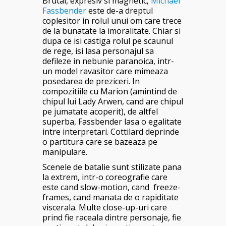
Brutal, expresiv si magnetic,
Michael
Fassbender
este de-a dreptul
coplesitor in rolul unui om care trece
de la bunatate la imoralitate. Chiar si
dupa ce isi castiga rolul pe scaunul
de rege, isi lasa personajul sa
defileze in nebunie paranoica, intr-
un model ravasitor care mimeaza
posedarea de preziceri. In
compozitiile cu Marion (amintind de
chipul lui Lady Arwen, cand are chipul
pe jumatate acoperit), de altfel
superba, Fassbender lasa o egalitate
intre interpretari. Cottilard deprinde
o partitura care se bazeaza pe
manipulare.
Scenele de batalie sunt stilizate pana
la extrem, intr-o coreografie care
este cand slow-motion, cand freeze-
frames, cand manata de o rapiditate
viscerala. Multe close-up-uri care
prind fie raceala dintre personaje, fie