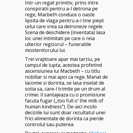
Intr-un regat primitiv, prins intre
conspiratii pentru a-l detrona pe
rege, Macbeth conduce o oaste
lipsita de vlaga pentru a-i tine piept
celui care vrea sa detroneze regele.
Scena de deschidere (inventata) lasa
loc unei intimitati pe care o reia
ulterior regizorul – funeraliile
mostenitorului lui.
Trei vrajitoare apar mai tarziu, pe
campul de lupta, acestea profetind
ascensiunea lui Macbeth – cu titlu
nobiliar si mai apoi ca rege. Manat de
lacomie si dorinta, se lasa inselat de
sotia sa, care-l trimite pe un drum al
crimei. Il santajeaza cu o promisiune
facuta fugar („too full o’ the milk of
human kindness”). De-aici incolo
deciziile lui sunt doar rezultatul unei
frici alimentate de dorinta ca pierde
controlul sau puterea.