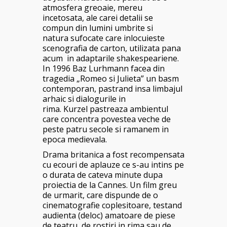
atmosfera greoaie, mereu
incetosata, ale carei detalii se
compun din lumini umbrite si
natura sufocate care inlocuieste
scenografia de carton, utilizata pana
acum in adaptarile shakespeariene.
In 1996 Baz Lurhmann facea din
tragedia „Romeo si Julieta” un basm
contemporan, pastrand insa limbajul
arhaic si dialogurile in
rima. Kurzel pastreaza ambientul
care concentra povestea veche de
peste patru secole si ramanem in
epoca medievala.
Drama britanica a fost recompensata
cu ecouri de aplauze ce s-au intins pe
o durata de cateva minute dupa
proiectia de la Cannes. Un film greu
de urmarit, care dispunde de o
cinematografie coplesitoare, testand
audienta (deloc) amatoare de piese
de teatru, de rostiri in rima sau de