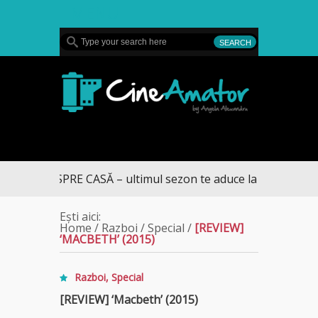
MENU
CineAmator
UMUL SPRE CASĂ – ultimul sezon te aduce la DIVA
Ești aici:
Home
/
Razboi
/
Special
/
[REVIEW]
‘MACBETH’ (2015)
Razboi
,
Special
[REVIEW] ‘Macbeth’ (2015)