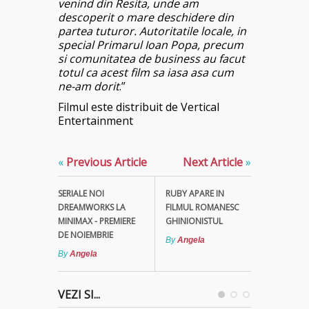
venind din Resita, unde am
descoperit o mare deschidere din
partea tuturor. Autoritatile locale, in
special Primarul Ioan Popa, precum
si comunitatea de business au facut
totul ca acest film sa iasa asa cum
ne-am dorit
.”
Filmul este distribuit de Vertical
Entertainment
«
Previous Article
Next Article
»
SERIALE NOI
RUBY APARE IN
DREAMWORKS LA
FILMUL ROMANESC
MINIMAX - PREMIERE
GHINIONISTUL
DE NOIEMBRIE
By
Angela
By
Angela
VEZI SI...