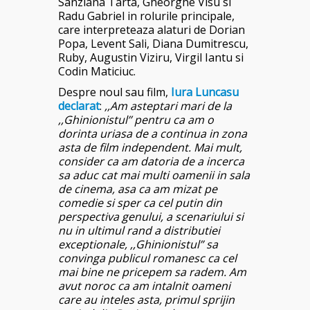
Sanziana Tarta, Gheorghe Visu si
Radu Gabriel in rolurile principale,
care interpreteaza alaturi de Dorian
Popa, Levent Sali, Diana Dumitrescu,
Ruby, Augustin Viziru, Virgil Iantu si
Codin Maticiuc.
Despre noul sau film,
Iura Luncasu
declarat
:
,,Am asteptari mari de la
,,Ghinionistul’’ pentru ca am o
dorinta uriasa de a continua in zona
asta de film independent. Mai mult,
consider ca am datoria de a incerca
sa aduc cat mai multi oamenii in sala
de cinema, asa ca am mizat pe
comedie si sper ca cel putin din
perspectiva genului, a scenariului si
nu in ultimul rand a distributiei
exceptionale, ,,Ghinionistul” sa
convinga publicul romanesc ca cel
mai bine ne pricepem sa radem. Am
avut noroc ca am intalnit oameni
care au inteles asta, primul sprijin