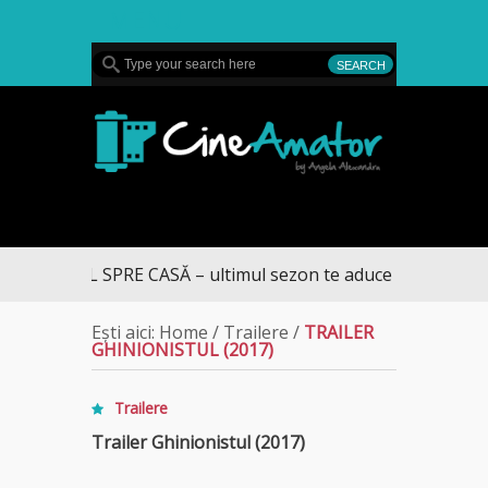
MENU
CineAmator
DRUMUL SPRE CASĂ – ultimul sezon te aduce la DIVA
Ești aici:
Home
/
Trailere
/
TRAILER
GHINIONISTUL (2017)
Trailere
Trailer Ghinionistul (2017)