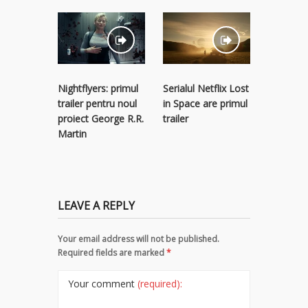
Nightflyers: primul
Serialul Netflix Lost
Trailer
trailer pentru noul
in Space are primul
(2017)
proiect George R.R.
trailer
Martin
LEAVE A REPLY
Your email address will not be published.
Required fields are marked
*
Your comment
(required):