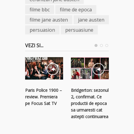
filme bbc
filme de epoca
filme jane austen
jane austen
persuasion
persuasiune
VEZI SI...
Paris Police 1900 –
Bridgerton: sezonul
Seriale 
review. Premiera
2, confirmat. Ce
care le p
pe Focus Sat TV
productii de epoca
la Netflix
sa urmaresti cat
astepti continuarea