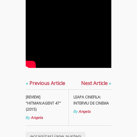
«
Previous Article
Next Article
»
[REVIEW]
LEAPA CINEFILA:
"HITMAN:AGENT 47"
INTERVIU DE CINEMA
(2015)
By
Angela
By
Angela
ecranizari jane austen