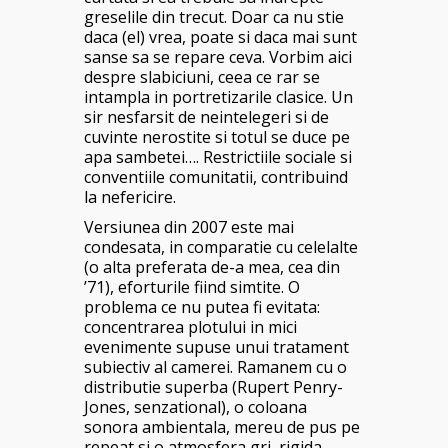
greselile din trecut. Doar ca nu stie
daca (el) vrea, poate si daca mai sunt
sanse sa se repare ceva. Vorbim aici
despre slabiciuni, ceea ce rar se
intampla in portretizarile clasice. Un
sir nesfarsit de neintelegeri si de
cuvinte nerostite si totul se duce pe
apa sambetei…. Restrictiile sociale si
conventiile comunitatii, contribuind
la nefericire.
Versiunea din 2007 este mai
condesata, in comparatie cu celelalte
(o alta preferata de-a mea, cea din
’71), eforturile fiind simtite. O
problema ce nu putea fi evitata:
concentrarea plotului in mici
evenimente supuse unui tratament
subiectiv al camerei. Ramanem cu o
distributie superba (Rupert Penry-
Jones, senzational), o coloana
sonora ambientala, mereu de pus pe
repeat si o atmosfera gri, rigida,