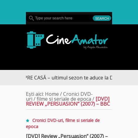
MENU
CineAmator
UL SPRE CASĂ – ultimul sezon te aduce la DIVA
Ești aici:
Home
/
Cronici DVD-
uri
/
filme si seriale de epoca
/
[DVD]
REVIEW „PERSUASION” (2007) – BBC
Cronici DVD-uri
,
filme si seriale de
epoca
[DVD] Review „Persuasion” (2007) –