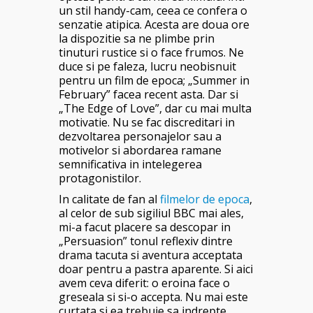
un stil handy-cam, ceea ce confera o
senzatie atipica. Acesta are doua ore
la dispozitie sa ne plimbe prin
tinuturi rustice si o face frumos. Ne
duce si pe faleza, lucru neobisnuit
pentru un film de epoca; „Summer in
February” facea recent asta. Dar si
„The Edge of Love”, dar cu mai multa
motivatie. Nu se fac discreditari in
dezvoltarea personajelor sau a
motivelor si abordarea ramane
semnificativa in intelegerea
protagonistilor.
In calitate de fan al
filmelor de epoca
,
al celor de sub sigiliul BBC mai ales,
mi-a facut placere sa descopar in
„Persuasion” tonul reflexiv dintre
drama tacuta si aventura acceptata
doar pentru a pastra aparente. Si aici
avem ceva diferit: o eroina face o
greseala si si-o accepta. Nu mai este
curtata si ea trebuie sa indrepte