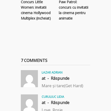
Concurs Little
Paw Patrol:
Bad Boys
Women: invitatii
concurs cu invitatii
concurs c
cinema Hollywood
la cinema pentru
la Bad B
Multiplex (incheiat)
animatie
Life
7 COMMENTS
LAZAR ADRIAN
at -
Răspunde
Mare şi tare(Get Hard)
CURULIUC LIDIA
at -
Răspunde
Love, Rosie