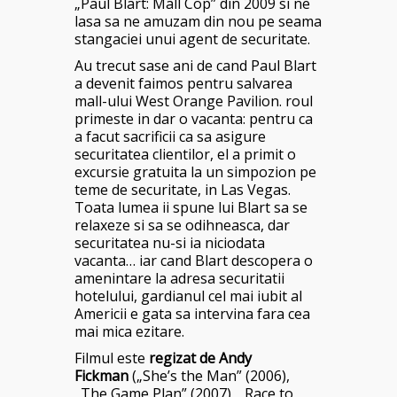
„Paul Blart: Mall Cop” din 2009 si ne
lasa sa ne amuzam din nou pe seama
stangaciei unui agent de securitate.
Au trecut sase ani de cand Paul Blart
a devenit faimos pentru salvarea
mall-ului West Orange Pavilion. roul
primeste in dar o vacanta: pentru ca
a facut sacrificii ca sa asigure
securitatea clientilor, el a primit o
excursie gratuita la un simpozion pe
teme de securitate, in Las Vegas.
Toata lumea ii spune lui Blart sa se
relaxeze si sa se odihneasca, dar
securitatea nu-si ia niciodata
vacanta… iar cand Blart descopera o
amenintare la adresa securitatii
hotelului, gardianul cel mai iubit al
Americii e gata sa intervina fara cea
mai mica ezitare.
Filmul este
regizat de
Andy
Fickman
(„She’s the Man” (2006),
„The Game Plan” (2007), „Race to