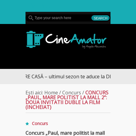
MENU
CineAmator
L SPRE CASĂ – ultimul sezon te aduce la DIVA
Ești aici:
Home
/
Concurs
/
CONCURS
„PAUL, MARE POLITIST LA MALL 2”:
DOUA INVITATII DUBLE LA FILM
(INCHEIAT)
Concurs
Concurs „Paul, mare politist la mall