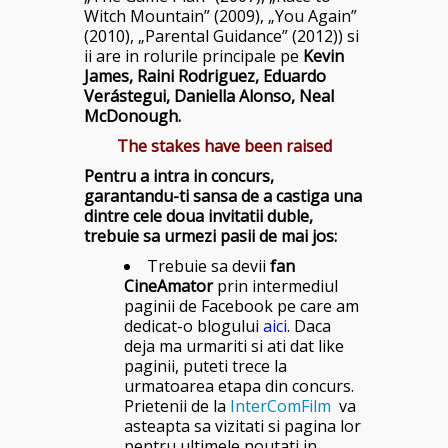
Witch Mountain” (2009), „You Again”
(2010), „Parental Guidance” (2012))
si
ii are in rolurile principale pe
Kevin
James
,
Raini Rodriguez
,
Eduardo
Verástegui, Daniella Alonso, Neal
McDonough.
The stakes have been raised
Pentru a intra in concurs,
garantandu-ti sansa de a castiga una
dintre cele doua invitatii duble,
trebuie sa urmezi pasii de mai jos:
Trebuie sa devii
fan
CineAmator
prin intermediul
paginii de Facebook pe care am
dedicat-o blogului
aici
. Daca
deja ma urmariti si ati dat like
paginii, puteti trece la
urmatoarea etapa din concurs.
Prietenii de la
InterComFilm
va
asteapta sa vizitati si pagina lor
pentru ultimele noutati in