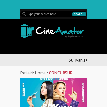
MENU
CineAmator
Sullivan’s Crossing – finalul
Ești aici:
Home
/
CONCURSURI