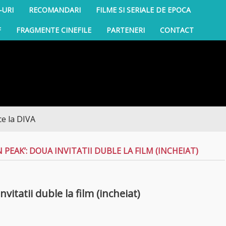
-URI
RECOMANDARI
FILME SI SERIALE DE EPOCA
F
FRAGMENTE CINEFILE
PARTENERI
CONTACT
A
PEAK’: DOUA INVITATII DUBLE LA FILM (INCHEIAT)
itatii duble la film (incheiat)