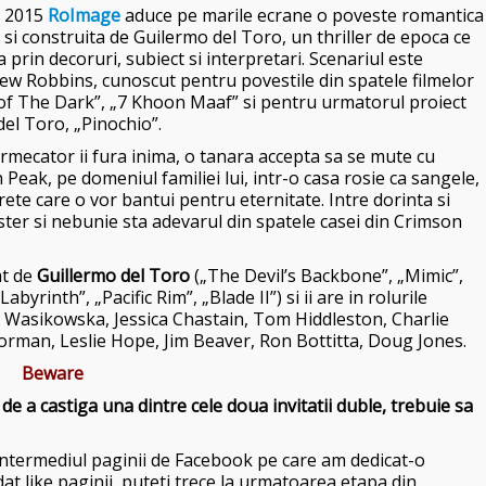
e 2015
RoImage
aduce pe marile ecrane o poveste romantica
 si construita de Guilermo del Toro, un thriller de epoca ce
 prin decoruri, subiect si interpretari. Scenariul este
w Robbins, cunoscut pentru povestile din spatele filmelor
 of The Dark”, „7 Khoon Maaf” si pentru urmatorul proiect
del Toro, „Pinochio”.
rmecator ii fura inima, o tanara accepta sa se mute cu
 Peak, pe domeniul familiei lui, intr-o casa rosie ca sangele,
rete care o vor bantui pentru eternitate. Intre dorinta si
ster si nebunie sta adevarul din spatele casei din Crimson
at de
Guillermo del Toro
(„The Devil’s Backbone”, „Mimic”,
Labyrinth”, „Pacific Rim”, „Blade II”)
si ii are in rolurile
 Wasikowska
,
Jessica Chastain
,
Tom Hiddleston, Charlie
man, Leslie Hope, Jim Beaver, Ron Bottitta, Doug Jones.
Beware
e a castiga una dintre cele doua invitatii duble, trebuie sa
intermediul paginii de Facebook pe care am dedicat-o
 dat like paginii, puteti trece la urmatoarea etapa din