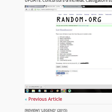
UPDATE: Concursul s-a incheiat. Castigatorii su
«
Previous Article
[REVIEW] 'LEGEND' (2015)