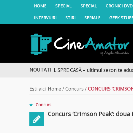
HOME
SPECIAL
SPECIAL
CRONICI DVD
INTERVIURI
STIRI
SERIALE
GEEK STUF
CineAmator
NOUTATI
DRUMUL SPRE CASĂ – ultimul sezon te aduce la DIV
Ești aici:
Home
/
Concurs
/
CONCURS ‘CRIMSON 
Concurs
Concurs ‘Crimson Peak’: doua inv