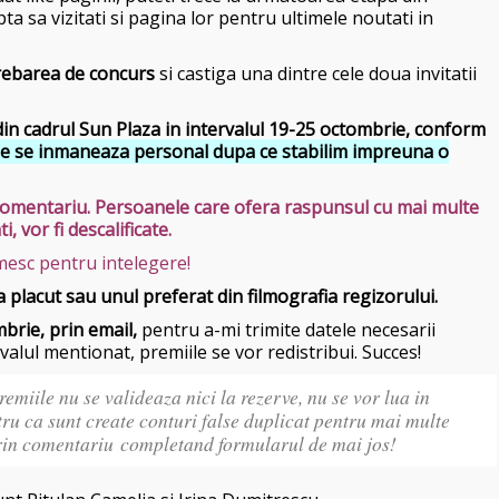
ta sa vizitati si pagina lor pentru ultimele noutati in
trebarea de concurs
si castiga una dintre cele doua invitatii
y din cadrul Sun Plaza in intervalul 19-25 octombrie, conform
le se inmaneaza personal dupa ce stabilim impreuna o
r comentariu. Persoanele care ofera raspunsul cu mai multe
ti, vor fi descalificate.
esc pentru intelegere!
a placut sau unul preferat din filmografia regizorului.
mbrie,
prin email,
pentru a-mi trimite datele necesarii
rvalul mentionat, premiile se vor redistribui. Succes!
premiile nu se valideaza nici la rezerve, nu se vor lua in
ru ca sunt create conturi false duplicat pentru mai multe
 prin comentariu completand formularul de mai jos!