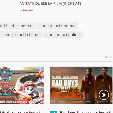
INVITATII DUBLE LA FILM (INCHEIAT)
By
Angela
uri bilete cinema
concursuri cinema
concursuri la filme
concursuri online
trol: concurs cu invitatii
Bad Boys 3: concurs cu invitatii