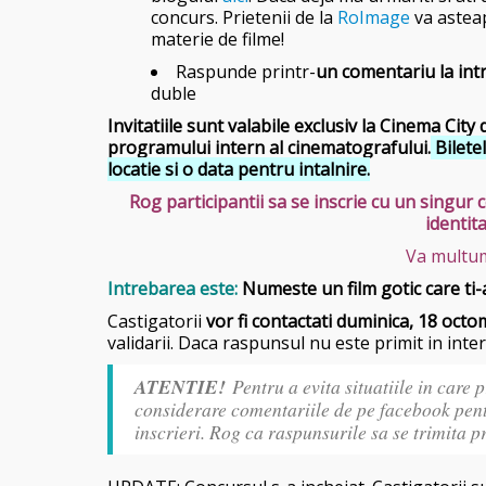
concurs. Prietenii de la
RoImage
va asteap
materie de filme!
Raspunde printr-
un comentariu la in
duble
Invitatiile sunt valabile exclusiv la Cinema Cit
programului intern al cinematografului.
Bilete
locatie si o data pentru intalnire.
Rog participantii sa se inscrie cu un singu
identita
Va multum
Intrebarea este:
Numeste un film gotic care ti-
Castigatorii
vor fi contactati duminica, 18 octo
validarii. Daca raspunsul nu este primit in inte
ATENTIE!
Pentru a evita situatiile in care 
considerare comentariile de pe facebook pent
inscrieri. Rog ca raspunsurile sa se trimita