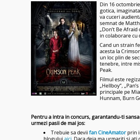
Din 16 octombri
gotica, imaginata
va cuceri audienta
semnat de Matthe
„Don’t Be Afraid
in colaborare cu 
Cand un strain fe
acesta la Crimson
un loc plin de sec
tenebre, intre mi
Peak.
Filmul este regiz
„Hellboy”, „Pan’s 
principale pe
Mia
Hunnam, Burn Gor
Pentru a intra in concurs, garantandu-ti sansa d
urmezi pasii de mai jos:
Trebuie sa devii
fan CineAmator
prin 
blogului
aici
. Daca deja ma urmariti si ati