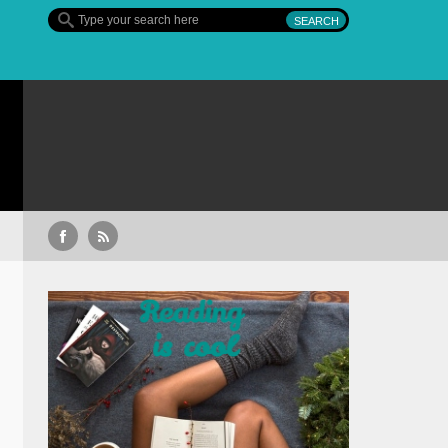
Sullivan’s Crossing – finalul sezonului 4, pe Diva