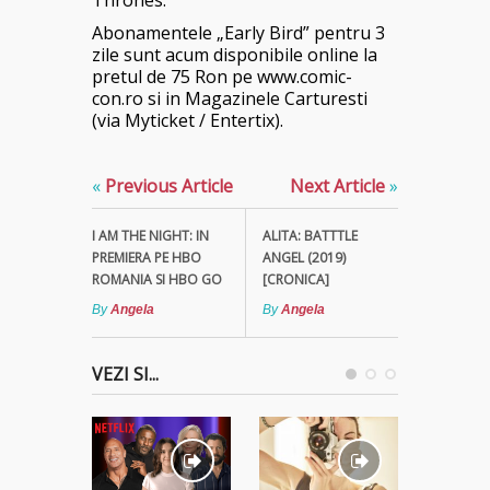
Thrones.
Abonamentele „Early Bird” pentru 3
zile sunt acum disponibile online la
pretul de 75 Ron pe www.comic-
con.ro si in Magazinele Carturesti
(via Myticket / Entertix).
«
Previous Article
Next Article
»
I AM THE NIGHT: IN
ALITA: BATTTLE
PREMIERA PE HBO
ANGEL (2019)
ROMANIA SI HBO GO
[CRONICA]
By
Angela
By
Angela
VEZI SI...