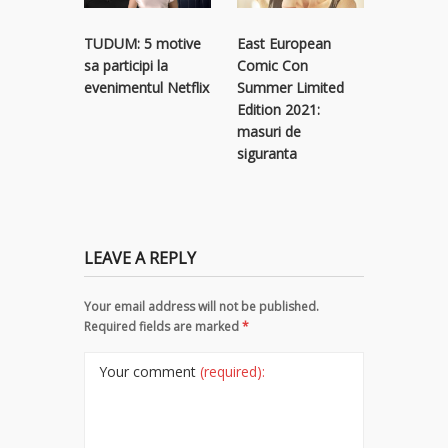
TUDUM: 5 motive
East European
East Eur
sa participi la
Comic Con
Comic C
evenimentul Netflix
Summer Limited
lista invit
Edition 2021:
Limited
masuri de
Edition
siguranta
LEAVE A REPLY
Your email address will not be published.
Required fields are marked
*
Your comment
(required):