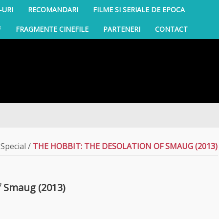
-URI
RECOMANDARI
FILME SI SERIALE DE EPOCA
F
FRAGMENTE CINEFILE
PARTENERI
CONTACT
/
Special
/
THE HOBBIT: THE DESOLATION OF SMAUG (2013)
f Smaug (2013)