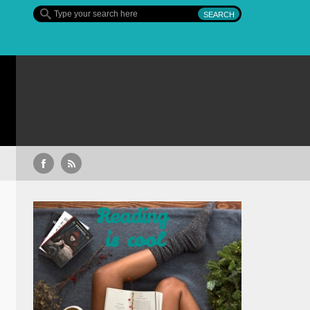
Al Doilea Război Mondial – serie eveniment cu Tom Hanks, 