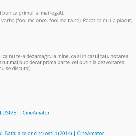
 bun ca primul, si mai legat).
 vorba (fool me once, fool me twice). Pacat ca nu i-a placut,
i ca nu te-a dezamagit. la mine, ca si in cazul tau, notarea
parut mai bun decat prima parte. cel putin la dezvoltarea
u se discuta:)
EXCLUSIVE] | CineAmator
: Batalia celor cinci ostiri (2014) | CineAmator