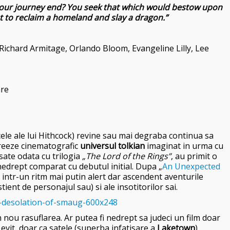
our journey end? You seek that which would bestow upon
st to reclaim a homeland and slay a dragon
.”
 Richard Armitage, Orlando Bloom, Evangeline Lilly, Lee
are
ele ale lui Hithcock) revine sau mai degraba continua sa
ecreeze cinematografic
universul tolkian
imaginat in urma cu
sate odata cu trilogia
„The Lord of the Rings”
, au primit o
edrept comparat cu debutul initial. Dupa „
An Unexpected
intr-un ritm mai putin alert dar ascendent aventurile
tient de personajul sau) si ale insotitorilor sai.
n nou rasuflarea. Ar putea fi nedrept sa judeci un film doar
 evit, doar ca satele (superba infatisare a
Laketown
),