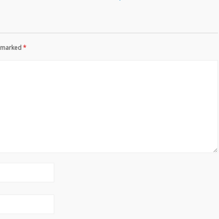
re marked
*