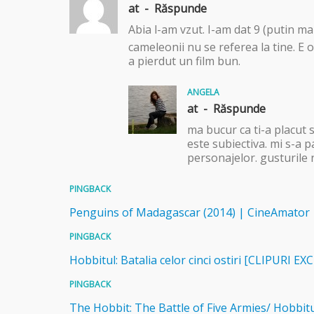
at -
Răspunde
Abia l-am vzut. I-am dat 9 (putin mai
cameleonii nu se referea la tine. E o
a pierdut un film bun.
ANGELA
at -
Răspunde
ma bucur ca ti-a placut s
este subiectiva. mi s-a 
personajelor. gusturile n
PINGBACK
Penguins of Madagascar (2014) | CineAmator
PINGBACK
Hobbitul: Batalia celor cinci ostiri [CLIPURI 
PINGBACK
The Hobbit: The Battle of Five Armies/ Hobbitul