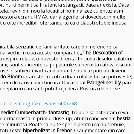
or,
nu-ti permit sa fii atent la stangacii, daca ar exista. Daca
ela, revin din nou la locatii si nominalizez cu entuziasm
acestora ecranul IMAX, dar alegerile isi dovedesc in multe
 croite incredibil, ofertandu-te cu o claustrofobie indusa
abila senzatie de familiaritate care din nefericire isi
ai vechi. In ciua acestei comparatii,
„The Desolation of
 inspire relativ, o poveste diferita. In ciuda deselor calatorii
omi, sunt suficiente ca popasurile sa permita cateva discutii
aduse in subiect exact cand anumite puncte puteau deveni
ndo Bloom
intareste crezul ca doar rolul asta i se potriveste)
xtrem de carismatic) bucura. Daca intial
Evangeline Lilly
pare
 neplaceri care ar fi putut-o judeca. Postura de elf i se
nedict Cumberbatch- fantastic
), trebuie sa asteptam ceva.
 il urmareasca in primul close-up, atunci cand vedem
bestia
de minunata. Poate ca nu te sperie pentru ca nu trebuie,
 totul este
hiperbolizat in Erebor
. O augmentare din care