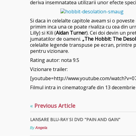
deriva insemnatatea utilizarii unor efecte speci
Si daca in celelalte capitole aveam si o povest
primim inca una ce poate rivaliza cu cea din ur
Lilly) si Kili (
Aidan Turner
). Cei doi devin un pr
jumatatilor de oameni.
„The Hobbit: The Desol
celelalte legende transpuse pe ecran, printre p
pentru vizionare.
Rating autor: nota 9.5
Vizionare trailer:
[youtube=http://www.youtube.com/watch?v=
Filmul intra in cinematografe din 13 decembrie 
«
Previous Article
LANSARE BLU-RAY SI DVD "PAIN AND GAIN"
By
Angela