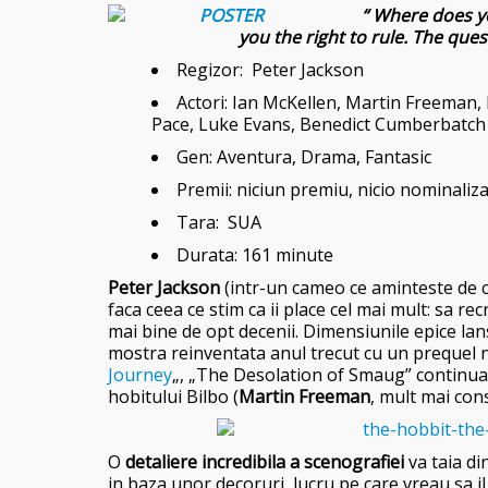
“ Where does y
you the right to rule. The que
Regizor: Peter Jackson
Actori: Ian McKellen, Martin Freeman,
Pace, Luke Evans, Benedict Cumberbatch
Gen: Aventura, Drama, Fantasic
Premii: niciun premiu, nicio nominaliz
Tara: SUA
Durata: 161 minute
Peter Jackson
(intr-un cameo ce aminteste de c
faca ceea ce stim ca ii place cel mai mult: sa r
mai bine de opt decenii. Dimensiunile epice lan
mostra reinventata anul trecut cu un prequel n
Journey
„, „The Desolation of Smaug” continua 
hobitului Bilbo (
Martin Freeman
, mult mai cons
O
detaliere incredibila a scenografiei
va taia di
in baza unor decoruri, lucru pe care vreau sa il