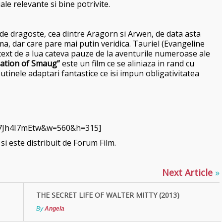
ale relevante si bine potrivite.
e de dragoste, cea dintre Aragorn si Arwen, de data asta
ma, dar care pare mai putin veridica. Tauriel (Evangeline
etext de a lua cateva pauze de la aventurile numeroase ale
ation of Smaug”
este un film ce se aliniaza in rand cu
utinele adaptari fantastice ce isi impun obligativitatea
07Jh4I7mEtw&w=560&h=315]
si este distribuit de Forum Film.
Next Article
»
THE SECRET LIFE OF WALTER MITTY (2013)
By
Angela