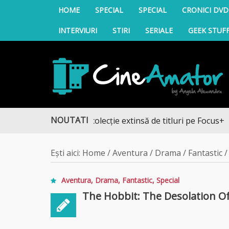
HOME
SPECIAL
SPECIAL
CRONICI DVD
INTERVIURI
STIRI
SERIALE
GEEK STUF
CineAmator
NOUTATI
operă noua colecție extinsă de titluri pe Focus+
Ești aici:
Home
/
Aventura
/
Drama
/
Fantastic
Aventura
,
Drama
,
Fantastic
,
Special
The Hobbit: The Desolation O