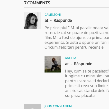
7 COMMENTS
CAMELEONII
at -
Răspunde
Pe principiul ” M-ai pacalit odata sa-t
recenzie cat se poate de pozitiva n
film. Mi-a fost de ajuns cu prima p
experienta. Si asta o spune un fan 
Oricum..felicitari pentru recenzie!
ANGELA
at -
Răspunde
Hey, cum sa te pacalesc?:
lungime cu mine :)Imi pa
pentru care sa iti declar
primesti ceva sub limite
am ridicat standardele fo
surpriza placuta!
JOHN CONSTANTINE