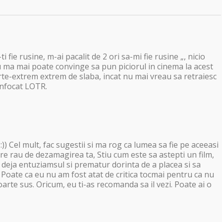
i fie rusine, m-ai pacalit de 2 ori sa-mi fie rusine „, nicio
u ma mai poate convinge sa pun piciorul in cinema la acest
arte-extrem extrem de slaba, incat nu mai vreau sa retraiesc
infocat LOTR.
)) Cel mult, fac sugestii si ma rog ca lumea sa fie pe aceeasi
re rau de dezamagirea ta, Stiu cum este sa astepti un film,
i deja entuziamsul si prematur dorinta de a placea si sa
. Poate ca eu nu am fost atat de critica tocmai pentru ca nu
arte sus. Oricum, eu ti-as recomanda sa il vezi. Poate ai o