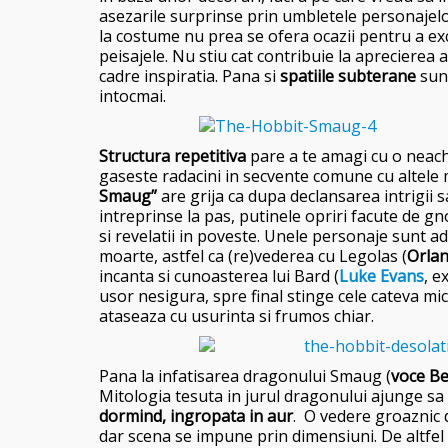
asezarile surprinse prin umbletele personajel
la costume nu prea se ofera ocazii pentru a exc
peisajele. Nu stiu cat contribuie la aprecierea 
cadre inspiratia. Pana si
spatiile subterane
sunt
intocmai.
Structura repetitiva
pare a te amagi cu o neachit
gaseste radacini in secvente comune cu altele m
Smaug”
are grija ca dupa declansarea intrigii sa
intreprinse la pas, putinele opriri facute de gn
si revelatii in poveste. Unele personaje sunt 
moarte, astfel ca (re)vederea cu Legolas (
Orla
incanta si cunoasterea lui Bard (
Luke Evans
, e
usor nesigura, spre final stinge cele cateva mici
ataseaza cu usurinta si frumos chiar.
Pana la infatisarea dragonului Smaug (
voce Be
Mitologia tesuta in jurul dragonului ajunge sa
dormind, ingropata in aur
. O vedere groaznic 
dar scena se impune prin dimensiuni. De altfel