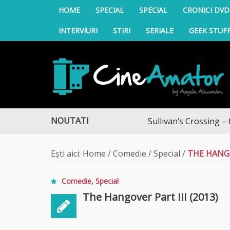
HOME
SPECIAL
SPECIAL
CRONICI DVD
INTERVIURI
STIRI
SERIALE
GEEK STUF
CineAmator
NOUTATI
Sullivan’s Crossing – finalul s
Ești aici:
Home
/
Comedie
/
Special
/
THE HANGO
Comedie
,
Special
The Hangover Part III (2013)