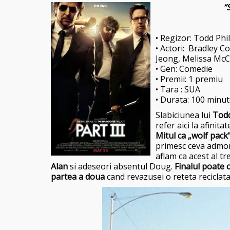
“
S
• Regizor: Todd Phil
• Actori: Bradley C
Jeong, Melissa Mc
• Gen: Comedie
• Premii: 1 premiu
• Tara : SUA
• Durata: 100 minu
Slabiciunea lui
Todd
refer aici la afinit
Mitul ca „wolf pack
primesc ceva admone
aflam ca acest al tr
Alan
si adeseori absentul Doug.
Finalul poate 
partea a doua
cand revazusei o reteta reciclata