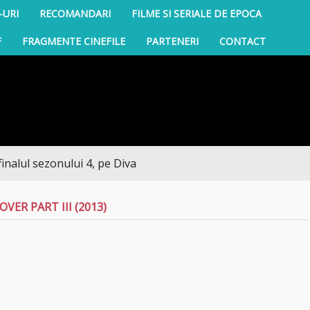
-URI
RECOMANDARI
FILME SI SERIALE DE EPOCA
F
FRAGMENTE CINEFILE
PARTENERI
CONTACT
ezonului 4, pe Diva
VER PART III (2013)