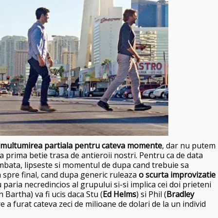
multumirea partiala pentru cateva momente
, dar nu putem
la prima betie trasa de antieroii nostri. Pentru ca de data
mbata, lipseste si momentul de dupa cand trebuie sa
a spre final, cand dupa generic ruleaza
o scurta improvizatie
 paria necredincios al grupului
si-si implica cei doi prieteni
 Bartha) va fi ucis daca Stu (
Ed Helms
) si Phil (
Bradley
e a furat cateva zeci de milioane de dolari de la un individ