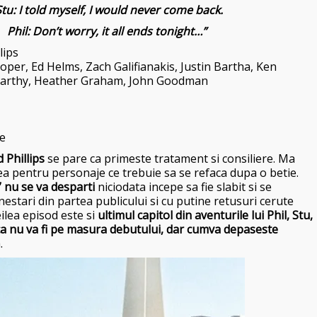
tu: I told myself, I would never come back.
Phil: Don’t worry, it all ends tonight…”
lips
ooper, Ed Helms, Zach Galifianakis, Justin Bartha, Ken
Carthy, Heather Graham, John Goodman
te
 Phillips
se pare ca primeste tratament si consiliere. Ma
atea pentru personaje ce trebuie sa se refaca dupa o betie.
” nu se va desparti
niciodata incepe sa fie slabit si se
stari din partea publicului si cu putine retusuri cerute
eilea episod este si
ultimul capitol din aventurile lui Phil, Stu,
ca nu va fi pe masura debutului, dar cumva depaseste
.