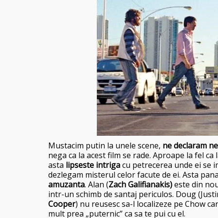
Mustacim putin la unele scene,
ne declaram ne
nega ca la acest film se rade. Aproape la fel ca 
asta
lipseste intriga
cu petrecerea unde ei se i
dezlegam misterul celor facute de ei. Asta pan
amuzanta
. Alan (
Zach Galifianakis)
este din nou
intr-un schimb de santaj periculos. Doug (Justin
Cooper
) nu reusesc sa-l localizeze pe Chow car
mult prea „puternic” ca sa te pui cu el.