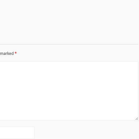
re marked
*