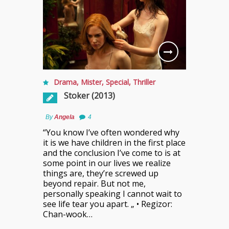
Drama
,
Mister
,
Special
,
Thriller
Stoker (2013)
By
Angela
4
“You know I’ve often wondered why
it is we have children in the first place
and the conclusion I’ve come to is at
some point in our lives we realize
things are, they’re screwed up
beyond repair. But not me,
personally speaking I cannot wait to
see life tear you apart. „ • Regizor:
Chan-wook…