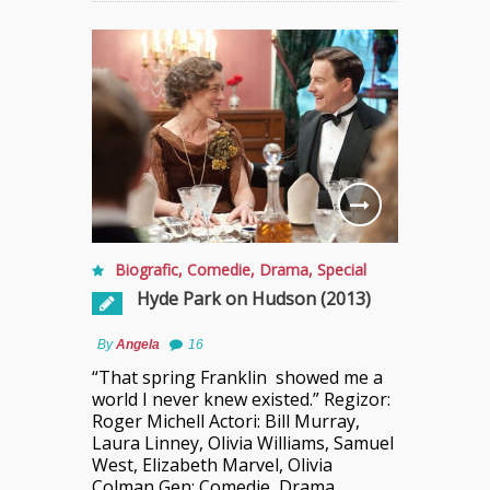
Biografic
,
Comedie
,
Drama
,
Special
Hyde Park on Hudson (2013)
By
Angela
16
“That spring Franklin showed me a
world I never knew existed.” Regizor:
Roger Michell Actori: Bill Murray,
Laura Linney, Olivia Williams, Samuel
West, Elizabeth Marvel, Olivia
Colman Gen: Comedie, Drama,