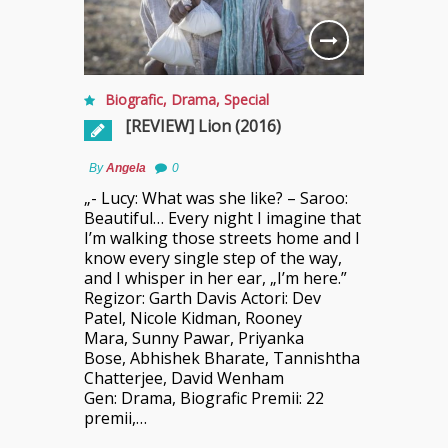
Biografic
,
Drama
,
Special
[REVIEW] Lion (2016)
By
Angela
0
„- Lucy: What was she like? – Saroo:
Beautiful… Every night I imagine that
I’m walking those streets home and I
know every single step of the way,
and I whisper in her ear, „I’m here.”
Regizor: Garth Davis Actori: Dev
Patel, Nicole Kidman, Rooney
Mara, Sunny Pawar, Priyanka
Bose, Abhishek Bharate, Tannishtha
Chatterjee, David Wenham
Gen: Drama, Biografic Premii: 22
premii,…