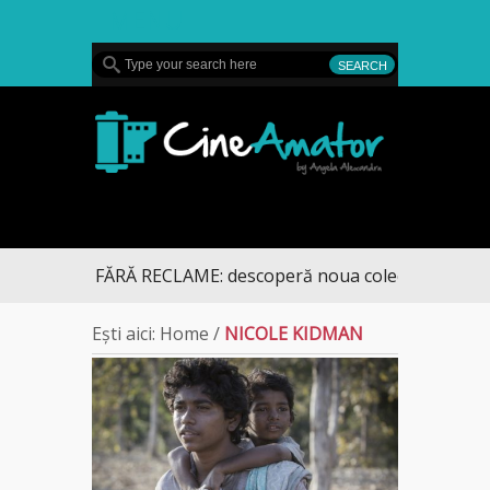
MENU
CineAmator
NG FĂRĂ RECLAME: descoperă noua colecție extinsă de titlu
Ești aici:
Home
/
NICOLE KIDMAN