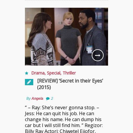
Drama
,
Special
,
Thriller
[REVIEW] ‘Secret in their Eyes’
(2015)
By
Angela
2
“ – Ray: She’s never gonna stop. –
Jess: He can quit his job. He can
change his name. He can dump his
car but I will still find him. ” Regizor:
Billy Ray Actori: Chiwetel Ejiofor,