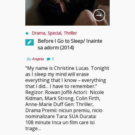
Drama
,
Special
,
Thriller
Before I Go to Sleep/ Inainte
sa adorm (2014)
By
Angela
0
“My name is Christine Lucas. Tonight
as I sleep my mind will erase
everything that I know – everything
that I did… I have to remember.”
Regizor: Rowan Joffé Actori: Nicole
Kidman, Mark Strong, Colin Firth,
Anne-Marie Duff Gen: Thriller,
Drama Premii: niciun premiu, nicio
nominalizare Tara: SUA Durata:
108 minute Inca un film care isi
trage…