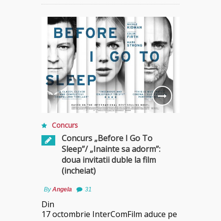
Concurs
Concurs „Before I Go To
Sleep”/ „Inainte sa adorm”:
doua invitatii duble la film
(incheiat)
By
Angela
31
Din
17 octombrie InterComFilm aduce pe