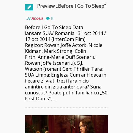
Preview „Before I Go To Sleep”
By
Angela
0
Before I Go To Sleep Data
lansare SUA/ Romania: 31 oct 2014 /
17 oct 2014 (InterCom Film)
Regizor: Rowan Joffe Actori: Nicole
Kidman, Mark Strong, Colin
Firth, Anne-Marie Duff Scenariu:
Rowan Joffe (scenariu), S.J.
Watson (roman) Gen: Thriller Tara:
SUA Limba: Engleza Cum ar fi daca in
fiecare zi v-ati trezi fara nicio
amintire din ziua anterioara? Suna
cunoscut? Poate putin familiar cu „50
First Dates”,…