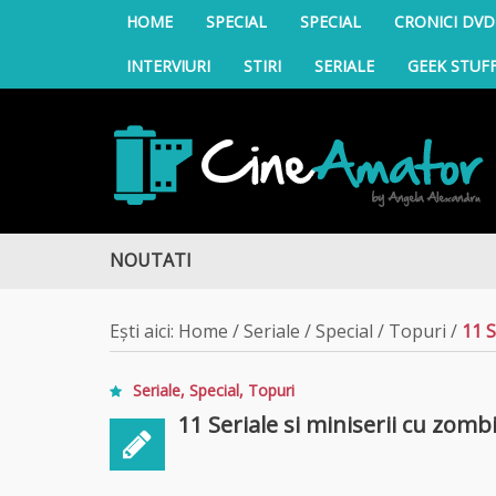
HOME
SPECIAL
SPECIAL
CRONICI DVD
INTERVIURI
STIRI
SERIALE
GEEK STUF
CineAmator
NOUTATI
iva
Ești aici:
Home
/
Seriale
/
Special
/
Topuri
/
11 
Seriale
,
Special
,
Topuri
11 Seriale si miniserii cu zomb