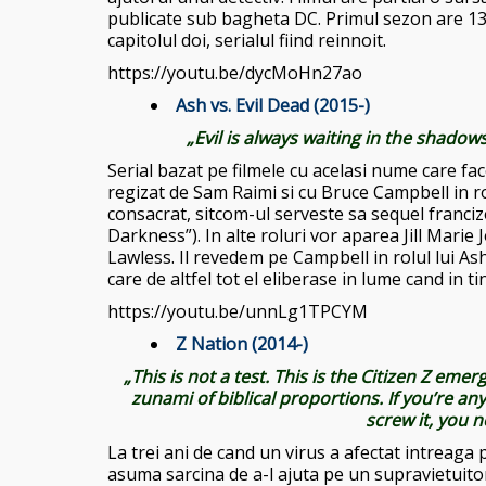
publicate sub bagheta DC. Primul sezon are 13
capitolul doi, serialul fiind reinnoit.
https://youtu.be/dycMoHn27ao
Ash vs. Evil Dead (2015-)
„Evil is always waiting in the shadow
Serial bazat pe filmele cu acelasi nume care fa
regizat de Sam Raimi si cu Bruce Campbell in rol
consacrat, sitcom-ul serveste sa sequel francize
Darkness”). In alte roluri vor aparea Jill Mari
Lawless. Il revedem pe Campbell in rolul lui A
care de altfel tot el eliberase in lume cand in t
https://youtu.be/unnLg1TPCYM
Z Nation (2014-)
„This is not a test. This is the Citizen Z em
zunami of biblical proportions. If you’re a
screw it, you n
La trei ani de cand un virus a afectat intreaga
asuma sarcina de a-l ajuta pe un supravietuitor