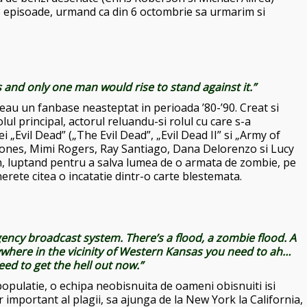
 episoade, urmand ca din 6 octombrie sa urmarim si
s and only one man would rise to stand against it.”
ceau un fanbase neasteptat in perioada ’80-’90. Creat si
ul principal, actorul reluandu-si rolul cu care s-a
i „Evil Dead” („The Evil Dead”, „Evil Dead II” si „Army of
e Jones, Mimi Rogers, Ray Santiago, Dana Delorenzo si Lucy
sh, luptand pentru a salva lumea de o armata de zombie, pe
inerete citea o incatatie dintr-o carte blestemata.
ergency broadcast system. There’s a flood, a zombie flood. A
nywhere in the vicinity of Western Kansas you need to ah…
eed to get the hell out now.”
 populatie, o echipa neobisnuita de oameni obisnuiti isi
 important al plagii, sa ajunga de la New York la California,