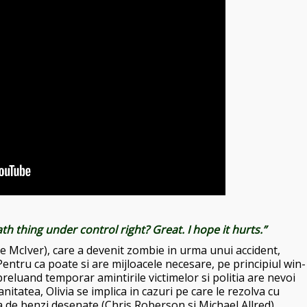
h thing under control right? Great. I hope it hurts.”
se McIver), care a devenit zombie in urma unui accident,
 Pentru ca poate si are mijloacele necesare, pe principiul win-
preluand temporar amintirile victimelor si politia are nevoi
nitatea, Olivia se implica in cazuri pe care le rezolva cu
rsa de benzi desenate (Chris Roberson si Michael Allred)