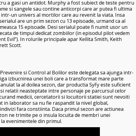
ru a gasi un antidot. Murphy a fost subiect de teste pentru
ame si sangele sau contine anticorpi care ar putea fi ultima
ntr-un univers al mortilor care au revenit la viata. Insa
 serialul are un prim sezon cu 13 episoade, urmand ca al
imeasca 15 episoade. Desi serialul poate fi numit usor un
cata de timpul dedicat zombiilor (in episodul pilot vedem
t Evil”). In rolurile principale apar
Kellita Smith, Keith
ett Scott.
Prevenire si Control al Bolilor este delegata sa ajunga intr-
stiga izbucnirea unei boli care a transformat mare parte
 anulat la al doilea sezon, dar productia SyFy este suficient
 si relatii neasteptate intre personaje pe parcursul celor
rand medicii, cercetatorii si locuitorii statiei sunt nevoiti
at in laborator sa nu fie raspandit la nivel global,
ndivizi fara constiinta. Daca primul sezon are actiunea
sezon ne trimite pe o insula locuita de membri unei
e la evenimentele din primul.