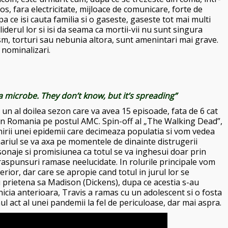
s, fara electricitate, mijloace de comunicare, forte de
 ce isi cauta familia si o gaseste, gaseste tot mai multi
liderul lor si isi da seama ca mortii-vii nu sunt singura
sm, torturi sau nebunia altora, sunt amenintari mai grave.
nominalizari.
r a microbe. They don’t know, but it’s spreading”
 un al doilea sezon care va avea 15 episoade, fata de 6 cat
 in Romania pe postul AMC. Spin-off al „The Walking Dead”,
nirii unei epidemii care decimeaza populatia si vom vedea
nariul se va axa pe momentele de dinainte distrugerii
rsonaje si promisiunea ca totul se va inghesui doar prin
aspunsuri ramase neelucidate. In rolurile principale vom
rior, dar care se apropie cand totul in jurul lor se
u prietena sa Madison (Dickens), dupa ce acestia s-au
asnicia anterioara, Travis a ramas cu un adolescent si o fosta
mul act al unei pandemii la fel de periculoase, dar mai aspra.