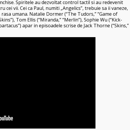
chise. Spiritele au dezvoltat control tactil si au redevenit
cei vii. Cei ca Paul, numiti „Angelics”, trebuie sa ii vaneze,
uga rasa umana. Natalie Dormer (“The Tudors,” “Game of
ins”), Tom Ellis (“Miranda,” “Merlin”), Sophie Wu (“Kick-
Spartacus”) apar in episoadele scrise de Jack Thorne (“Skins,”