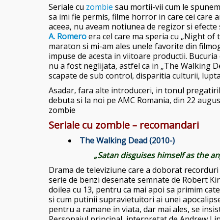
Seriale cu
zombie
sau mortii-vii cum le spunem
sa imi fie permis, filme horror in care cei care
aceea, nu aveam notiunea de regizor si efecte sp
A. Romero
era cel care ma speria cu „Night of 
maraton si mi-am ales unele favorite din filmo
impuse de acesta in viitoare productii. Bucuria d
nu a fost neglijata, astfel ca in „The Walking
scapate de sub control, disparitia culturii, lup
Asadar, fara alte introduceri, in tonul pregati
debuta si la noi pe AMC Romania, din 22 august,
zombie
Seriale cu zombie – recomandari
The Walking Dead (2010-)
„Satan disguises himself as the ange
Drama de televiziune care a doborat recorduri 
serie de benzi desenate semnate de Robert Ki
doilea cu 13, pentru ca mai apoi sa primim cate 
si cum putinii supravietuitori ai unei apocalip
pentru a ramane in viata, dar mai ales, se insi
Personajul principal, interpretat de Andrew Lin