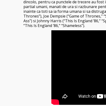
dincolo, pentru ca punctele de trecere au fost in
partial umani, manati de ura si razbunare pentru 
inainte ca toti sa ia forma umana si sa distr
Thrones”), Joe Dempsie (“Game of Thrones,” “Sk
Ass”) si Johnny Harris (“This Is England ’86,” “
“This Is England ’86,” “Shameless”).