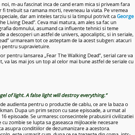
 noi, m-au fascinat inca de cand eram mica si priveam fara
 ar fi trebuit sa ramana morti, reveneau la viata. Pe vremea
eciale, dar am inteles tarziu si la timpul potrivit ca
George
the Living Dead”. Ceva mai matura, am ales sa fac un
grafia domnului, asumand ca influente tehnici si teme
e a descoperi un astfel de univers, apocaliptic, si in seriale,
 Dead” urmaream tot ce asteptam de la acest subgen: atacuri
ta pentru supravietuire.
rilor pentru lansarea „Fear The Walking Dead”, serial care va
 va las mai jos un top al celor mai bune astfel de seriale cu
l of light. A false light will destroy everything.”
de audienta pentru o productie de cablu, ce are la baza o
rkman. Dupa un prim sezon cu sase episoade, a urmat al
16 episoade. Se urmaresc consecintele prabusirii civilizatiei
se cu zombie se lupta sa gaseasca mijloacele necesare
sta asupra conditiilor de dezumanizare a acestora.
coln, este urmarit cum, dupa ce se trezeste din coma, intr-