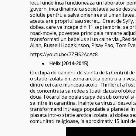
locul unde inca functioneaza un laborator pent
guvern, inca dinainte ca societatea sa se destr
solutie pentru a salva omenirea si umanitatea, i
acesta are propriul sau secret… Creat de SyFy,
doilea, care va incepe din 11 septembrie, sa pr
road-movie, povestea principala ramane adjude
transformati un bebelus si un caine via „Residen
Allan, Russell Hodgkinson, Pisay Pao, Tom Ever
https://youtu.be/7ZFIS2AqAz8
Helix (2014-2015)
O echipa de oameni de stiinta de la Centrul de 
o statie izolata din zona arctica pentru a inve
dintre cei care munceau acolo. Thrillerul a fost
de concentrata sa redea situatii claustrofobice
doua. Focarul de boala scapa de sub control si cu
sa intre in carantina, inainte ca virusul dezvolt
transformand intreaga populatie a planetei in i
plasata intr-o statie arctica izolata, al doilea 
comunitati religioase, la aproximativ 15 luni d