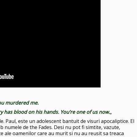
ou murdered me.
ary has blood on his hands. You’re one of us now.
„
. Paul, este un adolescent bantuit de visuri apocaliptice. El
b numele de the Fades. Desi nu pot fi simtite, vazute,
e ale oamenilor care au murit si nu au reusit sa treaca