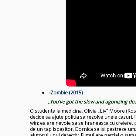
iZombie (2015)
„You’ve got the slow and agonizing deat
O studenta la medicina, Olivia „Liv” Moore (Ro
decide sa ajute politia sa rezolve unele cazuri.
win: ea are nevoie sa se hraneasca cu creiere, 
de un tap ispasitor. Dornica sa isi pastreze uma
ajutorul unui detectiv. Filmul are partial o su