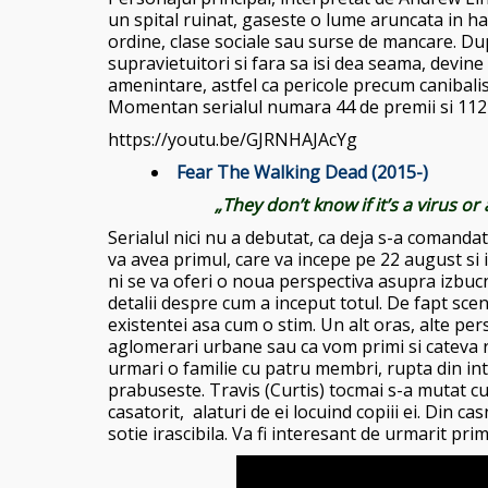
un spital ruinat, gaseste o lume aruncata in hao
ordine, clase sociale sau surse de mancare. Dupa
supravietuitori si fara sa isi dea seama, devine 
amenintare, astfel ca pericole precum canibali
Momentan serialul numara 44 de premii si 112 
https://youtu.be/GJRNHAJAcYg
Fear The Walking Dead (2015-)
„They don’t know if it’s a virus o
Serialul nici nu a debutat, ca deja s-a comandat
va avea primul, care va incepe pe 22 august si
ni se va oferi o noua perspectiva asupra izbuc
detalii despre cum a inceput totul. De fapt sce
existentei asa cum o stim. Un alt oras, alte pe
aglomerari urbane sau ca vom primi si cateva r
urmari o familie cu patru membri, rupta din inte
prabuseste. Travis (Curtis) tocmai s-a mutat c
casatorit, alaturi de ei locuind copiii ei. Din c
sotie irascibila. Va fi interesant de urmarit pri