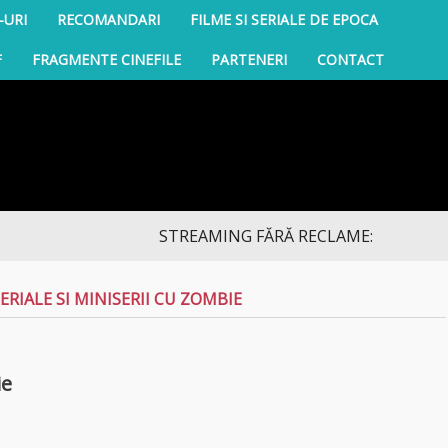
-URI
RECOMANDARI
FILME SI SERIALE DE EPOCA
F
FRAGMENTE CINEFILE
PARTENERI
CONTACT
STREAMING FĂRĂ RECLAME: descoperă noua colec
SERIALE SI MINISERII CU ZOMBIE
ie