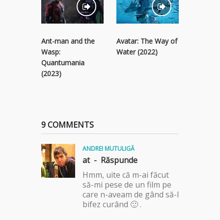
Ant-man and the
Avatar: The Way of
Black Pa
Wasp:
Water (2022)
Wakanda
Quantumania
(2022)
(2023)
9 COMMENTS
ANDREI MUTULIGĂ
at -
Răspunde
Hmm, uite că m-ai făcut
să-mi pese de un film pe
care n-aveam de gând să-l
bifez curând 🙂 .