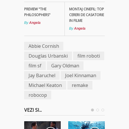
PREVIEW "THE
MONTAJ CINEFIL: TOP
PHILOSOPHERS"
CERERI DE CASATORIE
IN FILME
By
Angela
By
Angela
Abbie Cornish
Douglas Urbanski
film roboti
film sf
Gary Oldman
Jay Baruchel
Joel Kinnaman
Michael Keaton
remake
robocop
VEZI SI...