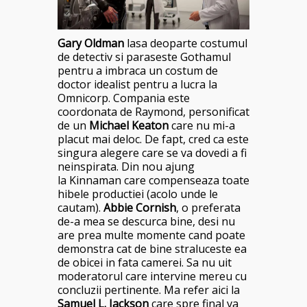
Gary Oldman
lasa deoparte costumul
de detectiv si paraseste Gothamul
pentru a imbraca un costum de
doctor idealist pentru a lucra la
Omnicorp. Compania este
coordonata de Raymond, personificat
de un
Michael Keaton
care nu mi-a
placut mai deloc. De fapt, cred ca este
singura alegere care se va dovedi a fi
neinspirata. Din nou ajung
la Kinnaman care compenseaza toate
hibele productiei (acolo unde le
cautam).
Abbie Cornish
, o preferata
de-a mea se descurca bine, desi nu
are prea multe momente cand poate
demonstra cat de bine straluceste ea
de obicei in fata camerei. Sa nu uit
moderatorul care intervine mereu cu
concluzii pertinente. Ma refer aici la
Samuel L. Jackson
care spre final va