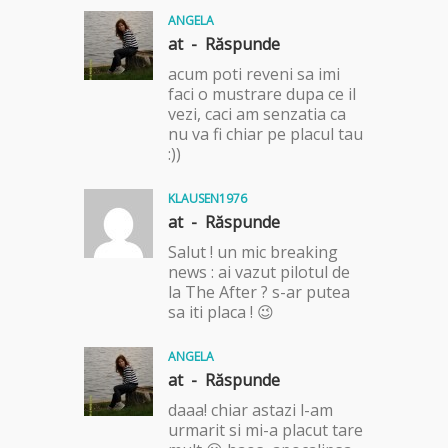
ANGELA
at -
Răspunde
acum poti reveni sa imi
faci o mustrare dupa ce il
vezi, caci am senzatia ca
nu va fi chiar pe placul tau
:))
KLAUSEN1976
at -
Răspunde
Salut ! un mic breaking
news : ai vazut pilotul de
la The After ? s-ar putea
sa iti placa ! 😉
ANGELA
at -
Răspunde
daaa! chiar astazi l-am
urmarit si mi-a placut tare