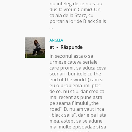
nu inteleg de ce nu s-au
dus la vreun ComicCOn,
ca aia de la Starz, cu
porcaria lor de Black Sails
…
ANGELA
at -
Răspunde
in sezonul asta o sa
urmeze cateva seriale
care promit sa aduca ceva
scenarii bunicele cu the
end of the world :)) am si
eu o problema. imi plac.
de ce, nu stiu. dar cred ca
mai recent as pune asta
pe seama filmului „the
road” :D. nu am vaut inca
„black sails”, dar e pe lista
mea. astept sa se adune
mai multe episoadae si sa