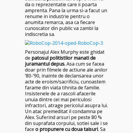
da o reprezentatie care ii poarta
amprenta. Pana la urma si-a facut un
renume in industrie pentru o
anumita remarca, asa ca fiecare
cunoscator din public va zambi la
indiscretia sa.
Personajul Alex Murphy este ghidat
de
patosul politistilor manati de
juramantul depus.
Asa cum se facea
doar prin filmele de actiune ale anilor
’80-’90, inainte de declansarea unor
acte de eroism/sacrificiu, cunoastem
farame din viata tihnita de familie.
Insistenele de a rascoli afacerile
unuia dintre cei mai periculosi
infractori, atrage pericolul asupra lui.
Un atac premeditat il condamna pe
Alex. Suferind arsuri pe peste 80 %
din suprafata corpului, sotiei sale i se
face
o propunere cu doua taisuri
. Sa