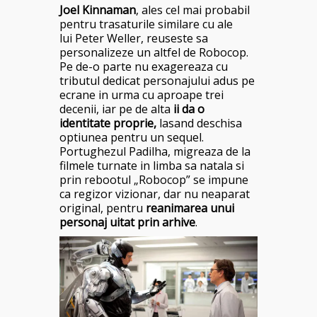
Joel Kinnaman
, ales cel mai probabil
pentru trasaturile similare cu ale
lui Peter Weller, reuseste sa
personalizeze un altfel de Robocop.
Pe de-o parte nu exagereaza cu
tributul dedicat personajului adus pe
ecrane in urma cu aproape trei
decenii, iar pe de alta
ii da o
identitate proprie,
lasand deschisa
optiunea pentru un sequel.
Portughezul Padilha, migreaza de la
filmele turnate in limba sa natala si
prin rebootul „Robocop” se impune
ca regizor vizionar, dar nu neaparat
original, pentru
reanimarea unui
personaj uitat prin arhive
.