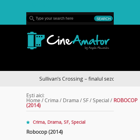
MENU
CineAmator
Sullivan’s Crossing – finalul sezonului 4, pe Diva
Ești aici:
Home
/
Crima
/
Drama
/
SF
/
Special
/
ROBOCOP
(2014)
Crima
,
Drama
,
SF
,
Special
Robocop (2014)