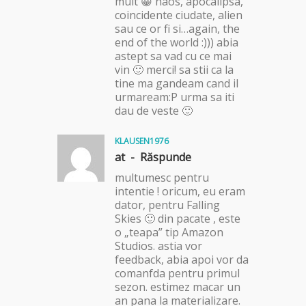
mult 😀 haos, apocalipsa,
coincidente ciudate, alien
sau ce or fi si…again, the
end of the world :))) abia
astept sa vad cu ce mai
vin 🙂 merci! sa stii ca la
tine ma gandeam cand il
urmaream:P urma sa iti
dau de veste 🙂
KLAUSEN1976
at -
Răspunde
multumesc pentru
intentie ! oricum, eu eram
dator, pentru Falling
Skies 🙂 din pacate , este
o „teapa” tip Amazon
Studios. astia vor
feedback, abia apoi vor da
comanfda pentru primul
sezon. estimez macar un
an pana la materializare.