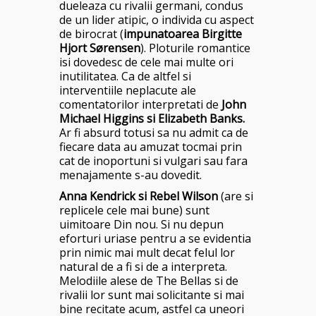
dueleaza cu rivalii germani, condus
de un lider atipic, o individa cu aspect
de birocrat (
impunatoarea Birgitte
Hjort Sørensen
). Ploturile romantice
isi dovedesc de cele mai multe ori
inutilitatea. Ca de altfel si
interventiile neplacute ale
comentatorilor interpretati de
John
Michael Higgins si Elizabeth Banks.
Ar fi absurd totusi sa nu admit ca de
fiecare data au amuzat tocmai prin
cat de inoportuni si vulgari sau fara
menajamente s-au dovedit.
Anna Kendrick si Rebel Wilson
(are si
replicele cele mai bune) sunt
uimitoare Din nou. Si nu depun
eforturi uriase pentru a se evidentia
prin nimic mai mult decat felul lor
natural de a fi si de a interpreta.
Melodiile alese de The Bellas si de
rivalii lor sunt mai solicitante si mai
bine recitate acum, astfel ca uneori