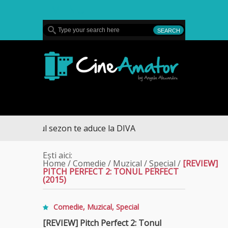
MENU
CineAmator
ltimul sezon te aduce la DIVA
Ești aici:
Home
/
Comedie
/
Muzical
/
Special
/
[REVIEW]
PITCH PERFECT 2: TONUL PERFECT
(2015)
Comedie
,
Muzical
,
Special
[REVIEW] Pitch Perfect 2: Tonul