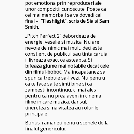
pot emotiona prin reproduceri ale
unor compozitii cunoscute. Poate ca
cel mai memorbail se va dovedi cel
final –
“Flashlight”, scris de Sia si Sam
Smith.
„Pitch Perfect 2” debordeaza de
energie, veselie si muzica. Nu are
nevoie de nimic mai mult, deci este
constient de publicul sau tinta caruia
ii livreaza exact ce asteapta. Si
bifeaza glume mai notabile decat cele
din filmul-boboc
. Ma incapatanez sa
spun ca trebuie sa-l vezi. Nu pentru
ca te face sa te simti bine si ca
zambesti incontinuu, ci mai ales
pentru ca nu prea avem in cinema
filme in care muzica, dansul,
tineretea si naivitatea au rolurile
principale
Bonus: ramaneti pentru scenele de la
finalul genericului.