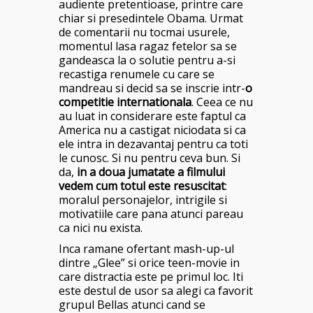
audiente pretentioase, printre care
chiar si presedintele Obama. Urmat
de comentarii nu tocmai usurele,
momentul lasa ragaz fetelor sa se
gandeasca la o solutie pentru a-si
recastiga renumele cu care se
mandreau si decid sa se inscrie intr-
o
competitie internationala
. Ceea ce nu
au luat in considerare este faptul ca
America nu a castigat niciodata si ca
ele intra in dezavantaj pentru ca toti
le cunosc. Si nu pentru ceva bun. Si
da,
in a doua jumatate a filmului
vedem cum totul este resuscitat
:
moralul personajelor, intrigile si
motivatiile care pana atunci pareau
ca nici nu exista.
Inca ramane ofertant mash-up-ul
dintre „Glee” si orice teen-movie in
care distractia este pe primul loc. Iti
este destul de usor sa alegi ca favorit
grupul Bellas atunci cand se