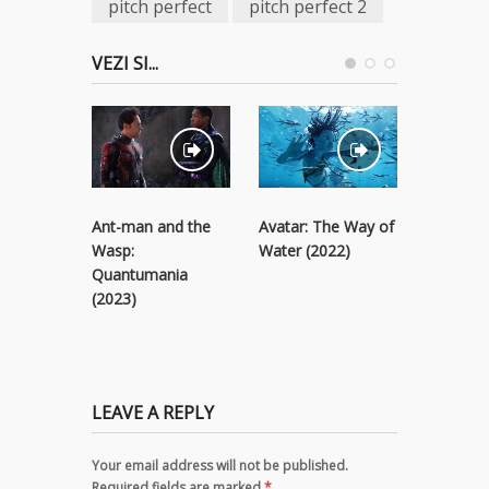
pitch perfect
pitch perfect 2
VEZI SI...
Ant-man and the
Avatar: The Way of
Black Pa
Wasp:
Water (2022)
Wakanda
Quantumania
(2022)
(2023)
LEAVE A REPLY
Your email address will not be published.
Required fields are marked
*