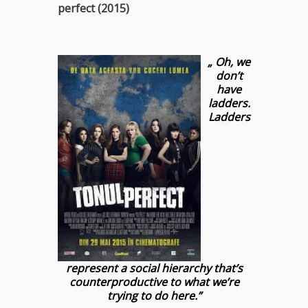
perfect (2015)
„ Oh, we
don’t
have
ladders.
Ladders
represent a social hierarchy that’s
counterproductive to what we’re
trying to do here.”