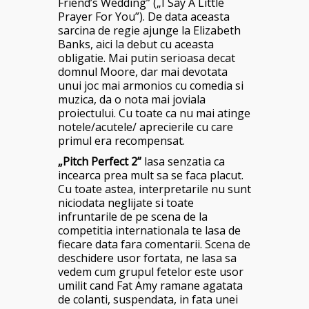
Friend’s Wedding” („I Say A Little
Prayer For You”). De data aceasta
sarcina de regie ajunge la Elizabeth
Banks, aici la debut cu aceasta
obligatie. Mai putin serioasa decat
domnul Moore, dar mai devotata
unui joc mai armonios cu comedia si
muzica, da o nota mai joviala
proiectului. Cu toate ca nu mai atinge
notele/acutele/ aprecierile cu care
primul era recompensat.
„Pitch Perfect 2”
lasa senzatia ca
incearca prea mult sa se faca placut.
Cu toate astea, interpretarile nu sunt
niciodata neglijate si toate
infruntarile de pe scena de la
competitia internationala te lasa de
fiecare data fara comentarii. Scena de
deschidere usor fortata, ne lasa sa
vedem cum grupul fetelor este usor
umilit cand Fat Amy ramane agatata
de colanti, suspendata, in fata unei