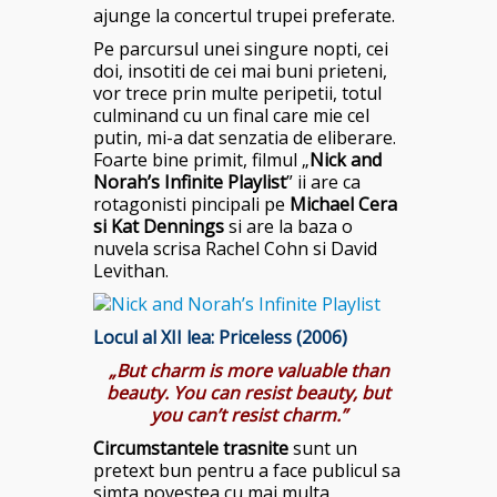
ajunge la concertul trupei preferate.
Pe parcursul unei singure nopti, cei
doi, insotiti de cei mai buni prieteni,
vor trece prin multe peripetii, totul
culminand cu un final care mie cel
putin, mi-a dat senzatia de eliberare.
Foarte bine primit, filmul „
Nick and
Norah’s Infinite Playlist
” ii are ca
rotagonisti pincipali pe
Michael Cera
si Kat Dennings
si are la baza o
nuvela scrisa Rachel Cohn si David
Levithan.
Locul al XII lea: Priceless (2006)
„But charm is more valuable than
beauty. You can resist beauty, but
you can’t resist charm.”
Circumstantele trasnite
sunt un
pretext bun pentru a face publicul sa
simta povestea cu mai multa