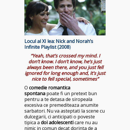
Locul al XI lea: Nick and Norah’s
Infinite Playlist (2008
)
“Yeah, that’s crossed my mind. I
don’t know. I don’t know, he’s just
always been there, and you just fell
ignored for long enough and, it’s just
nice to fell special, sometimes”
O
comedie romantica
spontana
poate fi un pretext bun
pentru a te detasa de siropeala
excesiva ce premediteaza anumite
sarbatori. Nu va asteptati la scene cu
dulcegarii, ci anticipati o poveste
tipica a
doi adolescenti
care nu au
nimic in comun decat dorinta de a