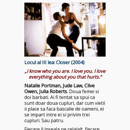
Locul al III lea:
Closer (2004)
„I know who you are. I love you. I love
everything about you that hurts.”
Natalie Portman, Jude Law, Clive
Owen, Julia Roberts
. Doua femei si
doi barbati. Ai fi tentat sa spui ca
sunt doar doua cupluri, dar cum vietii
ii place sa faca bascalie de oameni, ei
se impart intre ei si privim trei
cupluri. Sau patru.
Fiecare il inseala pe celalalt, fiecare