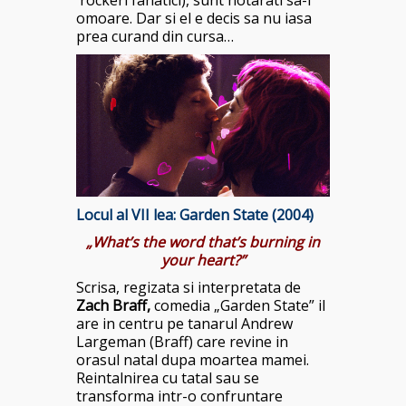
rockeri fanatici), sunt hotarati sa-l
omoare. Dar si el e decis sa nu iasa
prea curand din cursa…
Locul al VII lea:
Garden State (2004)
„What’s the word that’s burning in
your heart?”
Scrisa, regizata si interpretata de
Zach Braff,
comedia „Garden State” il
are in centru pe tanarul Andrew
Largeman (Braff) care revine in
orasul natal dupa moartea mamei.
Reintalnirea cu tatal sau se
transforma intr-o confruntare