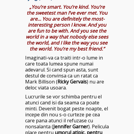
„You’re smart. You’re kind. You’re
the sweetest man I’ve ever met. You
are… You are definitely the most-
interesting person I know. And you
are fun to be with. And you see the
world in a way that nobody else sees
the world, and I like the way you see
the world. You’re my best friend.”
Imaginati-va ca traiti intr-o lume in
care toata lumea spune numai
adevarul. Si cand spun asta, sunt
destul de convinsa ca un ratat ca
Mark Billison (
Ricky Gervais
) nu are
deloc viata usoara.
Lucrurile se vor schimba pentru el
atunci cand isi da seama ca poate
minti. Devenit bogat peste noapte, el
incepe din nou s-o curteze pe cea
care pana atunci il refuzase cu
nonsalanta (
Jennifer Garner
). Pelicula
place pentru
umorul atipic, pentru