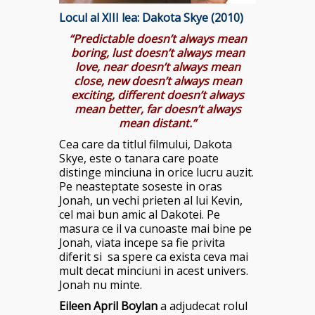
Locul al XIII lea: Dakota Skye (2010)
“Predictable doesn’t always mean
boring, lust doesn’t always mean
love, near doesn’t always mean
close, new doesn’t always mean
exciting, different doesn’t always
mean better, far doesn’t always
mean distant.”
Cea care da titlul filmului, Dakota
Skye, este o tanara care poate
distinge minciuna in orice lucru auzit.
Pe neasteptate soseste in oras
Jonah, un vechi prieten al lui Kevin,
cel mai bun amic al Dakotei. Pe
masura ce il va cunoaste mai bine pe
Jonah, viata incepe sa fie privita
diferit si sa spere ca exista ceva mai
mult decat minciuni in acest univers.
Jonah nu minte.
Eileen April Boylan
a adjudecat rolul