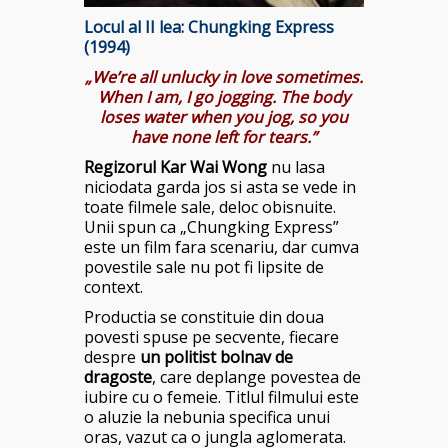
Locul al II lea:
Chungking Express
(1994)
„We’re all unlucky in love sometimes.
When I am, I go jogging. The body
loses water when you jog, so you
have none left for tears.”
Regizorul Kar Wai Wong
nu lasa
niciodata garda jos si asta se vede in
toate filmele sale, deloc obisnuite.
Unii spun ca „Chungking Express”
este un film fara scenariu, dar cumva
povestile sale nu pot fi lipsite de
context.
Productia se constituie din doua
povesti spuse pe secvente, fiecare
despre
un politist bolnav de
dragoste
, care deplange povestea de
iubire cu o femeie. Titlul filmului este
o aluzie la nebunia specifica unui
oras, vazut ca o jungla aglomerata.