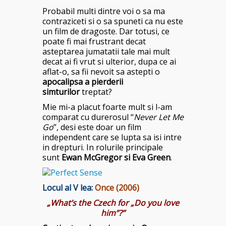
Probabil multi dintre voi o sa ma
contraziceti si o sa spuneti ca nu este
un film de dragoste. Dar totusi, ce
poate fi mai frustrant decat
asteptarea jumatatii tale mai mult
decat ai fi vrut si ulterior, dupa ce ai
aflat-o, sa fii nevoit sa astepti o
apocalipsa a pierderii
simturilor
treptat?
Mie mi-a placut foarte mult si l-am
comparat cu durerosul “
Never Let Me
Go
”, desi este doar un film
independent care se lupta sa isi intre
in drepturi. In rolurile principale
sunt
Ewan McGregor si Eva Green
.
Locul al V lea:
Once (2006)
„What’s the Czech for „Do you love
him”?”