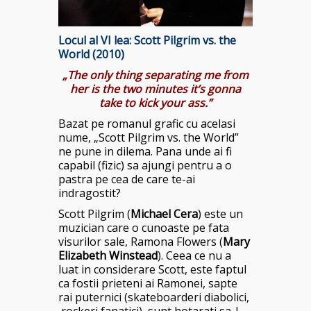
Locul al VI lea:
Scott Pilgrim vs. the
World (2010)
„The only thing separating me from
her is the two minutes it’s gonna
take to kick your ass.”
Bazat pe romanul grafic cu acelasi
nume, „Scott Pilgrim vs. the World”
ne pune in dilema. Pana unde ai fi
capabil (fizic) sa ajungi pentru a o
pastra pe cea de care te-ai
indragostit?
Scott Pilgrim (
Michael Cera
) este un
muzician care o cunoaste pe fata
visurilor sale, Ramona Flowers (
Mary
Elizabeth Winstead
). Ceea ce nu a
luat in considerare Scott, este faptul
ca fostii prieteni ai Ramonei, sapte
rai puternici (skateboarderi diabolici,