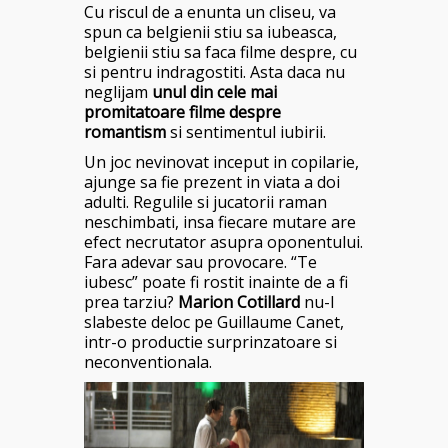
Cu riscul de a enunta un cliseu, va
spun ca belgienii stiu sa iubeasca,
belgienii stiu sa faca filme despre, cu
si pentru indragostiti. Asta daca nu
neglijam
unul din cele mai
promitatoare filme despre
romantism
si sentimentul iubirii.
Un joc nevinovat inceput in copilarie,
ajunge sa fie prezent in viata a doi
adulti. Regulile si jucatorii raman
neschimbati, insa fiecare mutare are
efect necrutator asupra oponentului.
Fara adevar sau provocare. “Te
iubesc” poate fi rostit inainte de a fi
prea tarziu?
Marion Cotillard
nu-l
slabeste deloc pe Guillaume Canet,
intr-o productie surprinzatoare si
neconventionala.