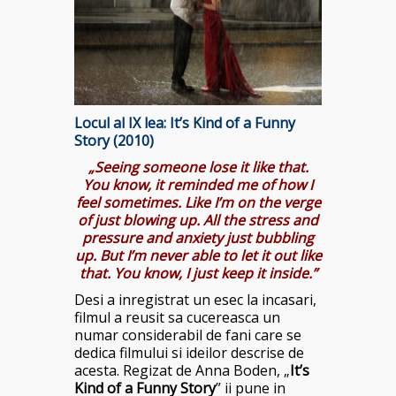
Locul al IX lea: It’s Kind of a Funny
Story (2010)
„Seeing someone lose it like that.
You know, it reminded me of how I
feel sometimes. Like I’m on the verge
of just blowing up. All the stress and
pressure and anxiety just bubbling
up. But I’m never able to let it out like
that. You know, I just keep it inside.”
Desi a inregistrat un esec la incasari,
filmul a reusit sa cucereasca un
numar considerabil de fani care se
dedica filmului si ideilor descrise de
acesta. Regizat de Anna Boden, „
It’s
Kind of a Funny Story
” ii pune in