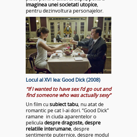
imaginea unei societati utopice
,
pentru dezinvoltura personajelor.
Locul al XVI lea: Good Dick (2008)
“If I wanted to have sex I’d go out and
find someone who was actually sexy”
Un film cu
subiect tabu
, nu atat de
romantic pe cat l-ai dori. “Good Dick”
ramane in ciuda aparentelor o
pelicula
despre dragoste, despre
relatiile interumane
, despre
sentimente puternice, despre modul