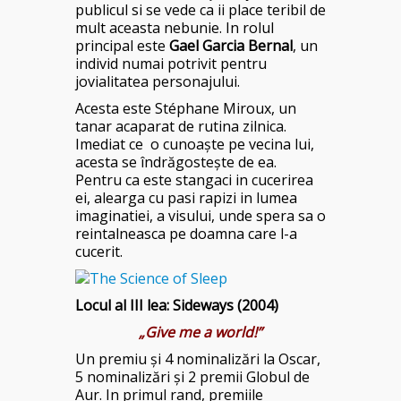
publicul si se vede ca ii place teribil de
mult aceasta nebunie. In rolul
principal este
Gael Garcia Bernal
, un
individ numai potrivit pentru
jovialitatea personajului.
Acesta este Stéphane Miroux, un
tanar acaparat de rutina zilnica.
Imediat ce o cunoaște pe vecina lui,
acesta se îndrăgostește de ea.
Pentru ca este stangaci in cucerirea
ei, alearga cu pasi rapizi in lumea
imaginatiei, a visului, unde spera sa o
reintalneasca pe doamna care l-a
cucerit.
Locul al III lea: Sideways (2004)
„Give me a world!”
Un premiu şi 4 nominalizări la Oscar,
5 nominalizări şi 2 premii Globul de
Aur. In primul rand, premiile