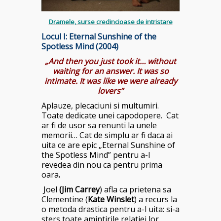
Dramele, surse credincioase de intristare
Locul I:
Eternal Sunshine of the
Spotless Mind (2004)
„And then you just took it… without
waiting for an answer. It was so
intimate. It was like we were already
lovers”
Aplauze, plecaciuni si multumiri.
Toate dedicate unei capodopere. Cat
ar fi de usor sa renunti la unele
memorii… Cat de simplu ar fi daca ai
uita ce are epic „Eternal Sunshine of
the Spotless Mind” pentru a-l
revedea din nou ca pentru prima
oara
.
Joel
(Jim Carrey
) afla ca prietena sa
Clementine (
Kate Winslet
) a recurs la
o metoda drastica pentru a-l uita: si-a
sters toate amintirile relatiei lor.