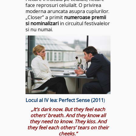
face reprosuri celuilalt. O privirea
moderna aruncata asupra cuplurilor.
„Closer” a primit
numeroase premii
si nominalizari
in circuitul festivalelor
si nu numai.
Locul al IV lea:
Perfect Sense (2011
)
„It’s dark now. But they feel each
others’ breath. And they know all
they need to know. They kiss. And
they feel each others’ tears on their
cheeks.”