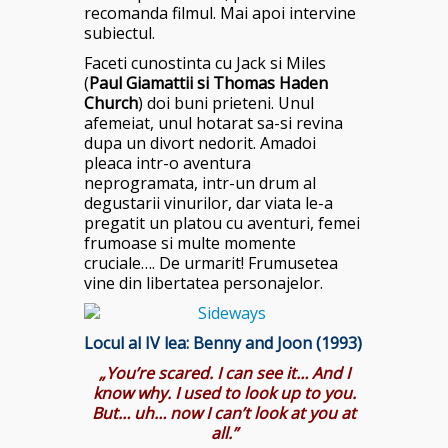
recomanda filmul. Mai apoi intervine
subiectul.
Faceti cunostinta cu Jack si Miles
(
Paul Giamattii si Thomas Haden
Church
) doi buni prieteni. Unul
afemeiat, unul hotarat sa-si revina
dupa un divort nedorit. Amadoi
pleaca intr-o aventura
neprogramata, intr-un drum al
degustarii vinurilor, dar viata le-a
pregatit un platou cu aventuri, femei
frumoase si multe momente
cruciale…. De urmarit! Frumusetea
vine din libertatea personajelor.
Locul al IV lea: Benny and Joon (1993)
„You’re scared. I can see it… And I
know why. I used to look up to you.
But… uh… now I can’t look at you at
all.”