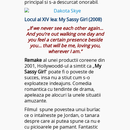
principal si s-a descurcat onorabil.
Locul al XIV lea: My Sassy Girl (2008)
„If we never see each other again…
And you’re out walking one day and
you feel a certain presence beside
you… that will be me, loving you,
wherever I am.”
Remake
al unei productii coreene din
2001, Hollywoodd-ul a simtit ca „
My
Sassy Girl
” poate fi o poveste de
succes, insa nu a stiut cum s-o
exploateze indeajuns. Comedia
romantica cu tendinte de drama,
apeleaza pe alocuri la unele situatii
amuzante.
Filmul spune povestea unui burlac
ce o intalneste pe Jordan, o tanara
despre care ai putea spune ca nu e
cu picioarele pe pamant. Fantastic