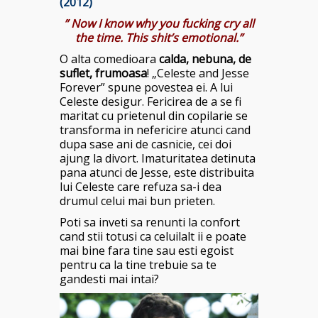
(2012)
” Now I know why you fucking cry all
the time. This shit’s emotional.”
O alta comedioara
calda, nebuna, de
suflet, frumoasa
! „Celeste and Jesse
Forever” spune povestea ei. A lui
Celeste desigur. Fericirea de a se fi
maritat cu prietenul din copilarie se
transforma in nefericire atunci cand
dupa sase ani de casnicie, cei doi
ajung la divort. Imaturitatea detinuta
pana atunci de Jesse, este distribuita
lui Celeste care refuza sa-i dea
drumul celui mai bun prieten.
Poti sa inveti sa renunti la confort
cand stii totusi ca celuilalt ii e poate
mai bine fara tine sau esti egoist
pentru ca la tine trebuie sa te
gandesti mai intai?