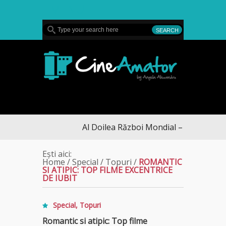
MENU
CineAmator
Al Doilea Război Mondial – serie eveniment cu Tom 
Ești aici:
Home
/
Special
/
Topuri
/
ROMANTIC
SI ATIPIC: TOP FILME EXCENTRICE
DE IUBIT
Special
,
Topuri
Romantic si atipic: Top filme