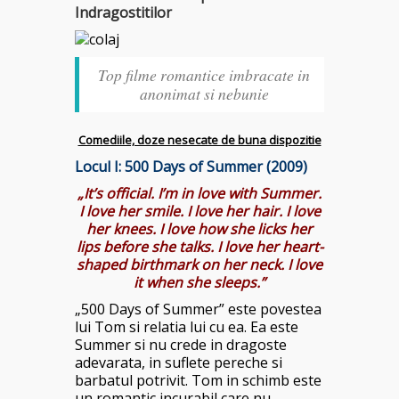
Indragostitilor
Top filme romantice imbracate in
anonimat si nebunie
Comediile, doze nesecate de buna dispozitie
Locul I:
500 Days of Summer
(2009)
„It’s official. I’m in love with Summer.
I love her smile. I love her hair. I love
her knees. I love how she licks her
lips before she talks. I love her heart-
shaped birthmark on her neck. I love
it when she sleeps.”
„500 Days of Summer” este povestea
lui Tom si relatia lui cu ea. Ea este
Summer si nu crede in dragoste
adevarata, in suflete pereche si
barbatul potrivit. Tom in schimb este
un romantic incurabil care nu