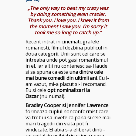
„The only way to beat my crazy was
by doing something even crazier.
Thank you. I love you. I knew it from
the moment I saw you. I’m sorry it
took me so long to catch up.”
Recent intrat in cinematografele
romanesti, filmul dezbina publicul in
doua categorii. Unii sunt cei care se
intreaba unde pot gasi romantismul
in el, iar altii nu contenesc sa-l laude
si sa spuna ca este
una dintre cele
mai bune comedii din ultimii ani
. Eu l-
am vazut, mi-a placut si-l recomand.
Eu si cele
opt nominalizari la
Oscar
(nu numai).
Bradley Cooper si Jennifer Lawrence
formeaza cuplul nonconformist care
va trebui sa invete ca pana si cele mai
mari tragedii din viata pot fi
vindecate. El abia s-a eliberat dintr-
un spital de psihiatrie si inca spera