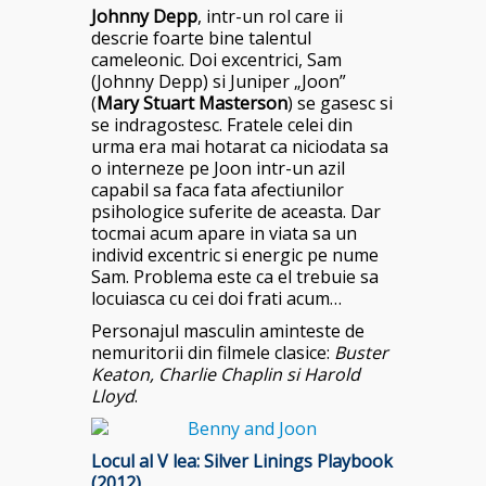
Johnny Depp
, intr-un rol care ii
descrie foarte bine talentul
cameleonic. Doi excentrici, Sam
(Johnny Depp) si Juniper „Joon”
(
Mary Stuart Masterson
) se gasesc si
se indragostesc. Fratele celei din
urma era mai hotarat ca niciodata sa
o interneze pe Joon intr-un azil
capabil sa faca fata afectiunilor
psihologice suferite de aceasta. Dar
tocmai acum apare in viata sa un
individ excentric si energic pe nume
Sam. Problema este ca el trebuie sa
locuiasca cu cei doi frati acum…
Personajul masculin aminteste de
nemuritorii din filmele clasice:
Buster
Keaton, Charlie Chaplin si Harold
Lloyd
.
Locul al V lea:
Silver Linings Playbook
(2012)