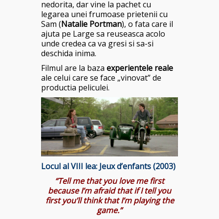
nedorita, dar vine la pachet cu
legarea unei frumoase prietenii cu
Sam (
Natalie Portman
), o fata care il
ajuta pe Large sa reuseasca acolo
unde credea ca va gresi si sa-si
deschida inima.
Filmul are la baza
experientele reale
ale celui care se face „vinovat” de
productia peliculei.
Locul al VIII lea:
Jeux d’enfants (2003)
“Tell me that you love me first
because I’m afraid that if I tell you
first you’ll think that I’m playing the
game.”