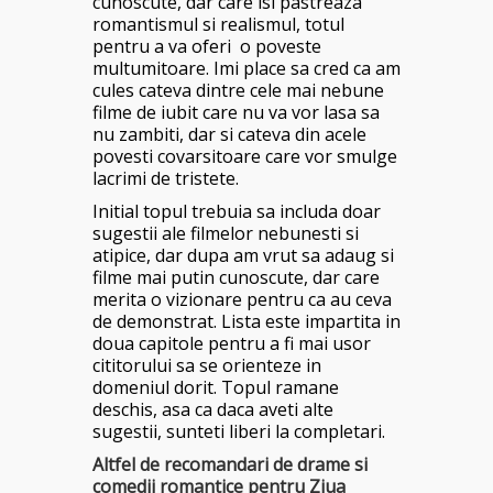
cunoscute, dar care isi pastreaza
romantismul si realismul, totul
pentru a va oferi o poveste
multumitoare. Imi place sa cred ca am
cules cateva dintre cele mai nebune
filme de iubit care nu va vor lasa sa
nu zambiti, dar si cateva din acele
povesti covarsitoare care vor smulge
lacrimi de tristete.
Initial topul trebuia sa includa doar
sugestii ale filmelor nebunesti si
atipice, dar dupa am vrut sa adaug si
filme mai putin cunoscute, dar care
merita o vizionare pentru ca au ceva
de demonstrat. Lista este impartita in
doua capitole pentru a fi mai usor
cititorului sa se orienteze in
domeniul dorit. Topul ramane
deschis, asa ca daca aveti alte
sugestii, sunteti liberi la completari.
Altfel de recomandari de drame si
comedii romantice pentru Ziua