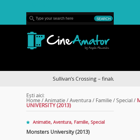
MENU
CineAmator
Sullivan’s Crossing – finalul sezonului 4,
Ești aici:
Home
/
Animatie
/
Aventura
/
Familie
/
Special
/
UNIVERSITY (2013)
Animatie
,
Aventura
,
Familie
,
Special
Monsters University (2013)