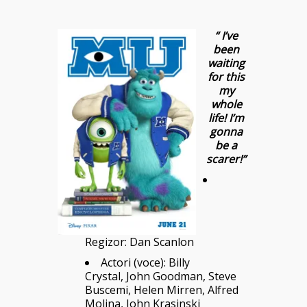
“ I’ve
been
waiting
for this
my
whole
life! I’m
gonna
be a
scarer!
”
Regizor: Dan Scanlon
Actori (voce): Billy
Crystal, John Goodman, Steve
Buscemi, Helen Mirren, Alfred
Molina, John Krasinski