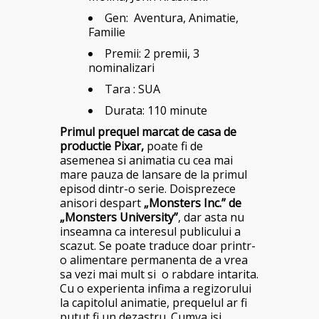
Gen: Aventura, Animatie,
Familie
Premii: 2 premii, 3
nominalizari
Tara : SUA
Durata: 110 minute
Primul prequel marcat de casa de
productie Pixar,
poate fi de
asemenea si animatia cu cea mai
mare pauza de lansare de la primul
episod dintr-o serie. Doisprezece
anisori despart
„Monsters Inc.” de
„Monsters University”
, dar asta nu
inseamna ca interesul publicului a
scazut. Se poate traduce doar printr-
o alimentare permanenta de a vrea
sa vezi mai mult si o rabdare intarita.
Cu o experienta infima a regizorului
la capitolul animatie, prequelul ar fi
putut fi un dezastru. Cumva isi