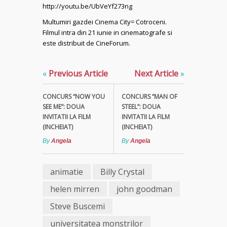
http://youtu.be/UbVeYf273ng
Multumiri gazdei Cinema City= Cotroceni.
Filmul intra din 21 iunie in cinematografe si
este distribuit de CineForum.
«
Previous Article
Next Article
»
CONCURS “NOW YOU
CONCURS “MAN OF
SEE ME”: DOUA
STEEL”: DOUA
INVITATII LA FILM
INVITATII LA FILM
(INCHEIAT)
(INCHEIAT)
By
Angela
By
Angela
animatie
Billy Crystal
helen mirren
john goodman
Steve Buscemi
universitatea monstrilor