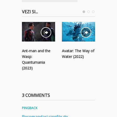
VEZI SI...
Ant-man and the
Avatar: The Way of
Black Pa
Wasp:
Water (2022)
Wakanda
Quantumania
(2022)
(2023)
3 COMMENTS
PINGBACK
Recomandari cinefile de