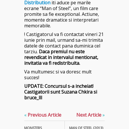
Distribution
iti aduce pe marile
ecrane “Man of Steel”, un film care
promite sa fie exceptional. Actiune,
momente dramatice si interpretari
memorabile.
! Castigatorul va fi contactat vineri 21
iunie prin mail, urmand sa-mi trimita
datele de contact pana duminica cel
tarziu.
Daca premiul nu este
revendicat in intervalul mentionat,
invitatia va fi redistribuita.
Va multumesc si va doresc mult
succes!
UPDATE: Concursul s-a incheiat!
Castigatorii sunt Suzana Chkira si
bruce_lll
«
Previous Article
Next Article
»
MONSTERS
MAN OF STEEL (2013)