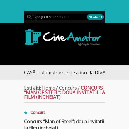
MENU
CineAmator
RE CASĂ – ultimul sezon te aduce la DIVA
Ești aici:
Home
/
Concurs
/
CONCURS
“MAN OF STEEL”: DOUA INVITATII LA
FILM (INCHEIAT)
Concurs
Concurs “Man of Steel”: doua invitatii
la film (incheiat)