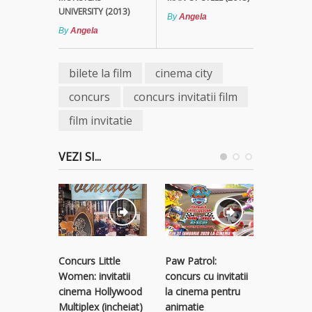
UNIVERSITY (2013)
By
Angela
By
Angela
bilete la film
cinema city
concurs
concurs invitatii film
film invitatie
VEZI SI...
Concurs Little
Paw Patrol:
Bad Boys
Women: invitatii
concurs cu invitatii
concurs c
cinema Hollywood
la cinema pentru
la Bad B
Multiplex (incheiat)
animatie
Life