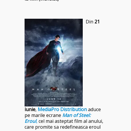
Din
21
iunie
,
MediaPro Distribution
aduce
pe marile ecrane
Man of Steel:
Eroul
,
cel mai asteptat film al anului,
care promite sa redefineasca eroul