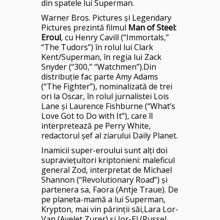
din spatele lui Superman.
Warner Bros. Pictures şi Legendary
Pictures prezintă filmul
Man of Steel
:
Eroul
, cu Henry Cavill (“Immortals,”
“The Tudors”) în rolul lui Clark
Kent/Superman, în regia lui Zack
Snyder (“300,” “Watchmen”).Din
distribuţie fac parte Amy Adams
(“The Fighter”), nominalizată de trei
ori la Oscar, în rolul jurnalistei Lois
Lane şi Laurence Fishburne (“What’s
Love Got to Do with It”), care îl
interpretează pe Perry White,
redactorul şef al ziarului Daily Planet.
Inamicii super-eroului sunt alţi doi
supravieţuitori kriptonieni: maleficul
general Zod, interpretat de Michael
Shannon (“Revolutionary Road”) şi
partenera sa, Faora (Antje Traue). De
pe planeta-mamă a lui Superman,
Krypton, mai vin părinţii săi,Lara Lor-
Van (Ayelet Zurer) şi Jor-El (Russel