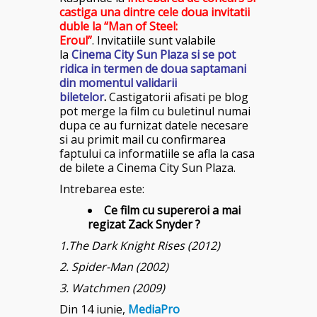
castiga una dintre cele doua invitatii
duble la “Man of Steel:
Eroul”
. Invitatiile sunt valabile
la
Cinema City Sun Plaza si se pot
ridica in termen de doua saptamani
din momentul validarii
biletelor
.
Castigatorii afisati pe blog
pot merge la film cu buletinul numai
dupa ce au furnizat datele necesare
si au primit mail cu confirmarea
faptului ca informatiile se afla la casa
de bilete a Cinema City Sun Plaza.
Intrebarea este:
Ce film cu supereroi a mai
regizat Zack Snyder
?
1.The Dark Knight Rises (2012)
2. Spider-Man (2002)
3. Watchmen (2009)
Din 14 iunie,
MediaPro