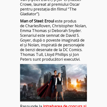
Crowe, laureat al premiului Oscar
pentru prestaţia din filmul “The
Gladiator”).
Man of Steel
: Eroul
este produs
de
CharlesRoven, Christopher Nolan,
Emma Thomas şi Deborah Snyder.
Scenariul este semnat de David S.
Goyer, după o poveste imaginată de
el şi Nolan, inspirată de personajele
de benzi desenate de la DC Comics.
Thomas Tull, Lloyd Phillips şi Jon
Peters sunt producători executivi.
Raspunde la
intrebarea de concurs si