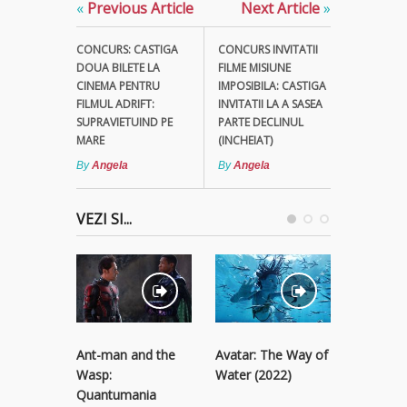
«
Previous Article
Next Article
»
CONCURS: CASTIGA
CONCURS INVITATII
DOUA BILETE LA
FILME MISIUNE
CINEMA PENTRU
IMPOSIBILA: CASTIGA
FILMUL ADRIFT:
INVITATII LA A SASEA
SUPRAVIETUIND PE
PARTE DECLINUL
MARE
(INCHEIAT)
By
Angela
By
Angela
VEZI SI...
Ant-man and the
Avatar: The Way of
Black Pa
Wasp:
Water (2022)
Wakanda
Quantumania
(2022)