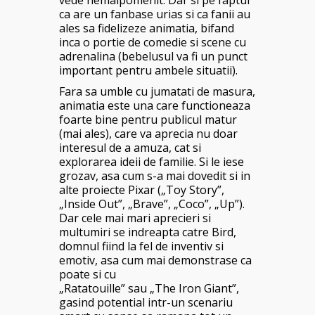
ca are un fanbase urias si ca fanii au
ales sa fidelizeze animatia, bifand
inca o portie de comedie si scene cu
adrenalina (bebelusul va fi un punct
important pentru ambele situatii).
Fara sa umble cu jumatati de masura,
animatia este una care functioneaza
foarte bine pentru publicul matur
(mai ales), care va aprecia nu doar
interesul de a amuza, cat si
explorarea ideii de familie. Si le iese
grozav, asa cum s-a mai dovedit si in
alte proiecte Pixar („Toy Story”,
„Inside Out”, „Brave”, „Coco”, „Up”).
Dar cele mai mari aprecieri si
multumiri se indreapta catre Bird,
domnul fiind la fel de inventiv si
emotiv, asa cum mai demonstrase ca
poate si cu
„Ratatouille” sau „The Iron Giant”,
gasind potential intr-un scenariu