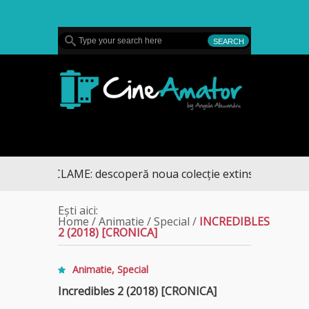
MENU
CineAmator
 RECLAME: descoperă noua colecție extinsă de titluri pe 
Ești aici:
Home
/
Animatie
/
Special
/
INCREDIBLES
2 (2018) [CRONICA]
Animatie
,
Special
Incredibles 2 (2018) [CRONICA]