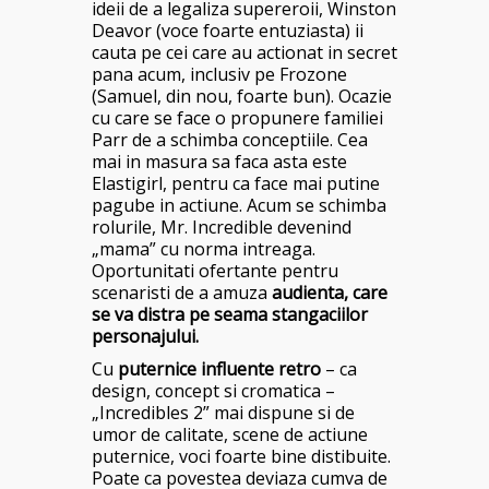
ideii de a legaliza supereroii, Winston
Deavor (voce foarte entuziasta) ii
cauta pe cei care au actionat in secret
pana acum, inclusiv pe Frozone
(Samuel, din nou, foarte bun). Ocazie
cu care se face o propunere familiei
Parr de a schimba conceptiile. Cea
mai in masura sa faca asta este
Elastigirl, pentru ca face mai putine
pagube in actiune. Acum se schimba
rolurile, Mr. Incredible devenind
„mama” cu norma intreaga.
Oportunitati ofertante pentru
scenaristi de a amuza
audienta, care
se va distra pe seama stangaciilor
personajului.
Cu
puternice influente retro
– ca
design, concept si cromatica –
„Incredibles 2” mai dispune si de
umor de calitate, scene de actiune
puternice, voci foarte bine distibuite.
Poate ca povestea deviaza cumva de