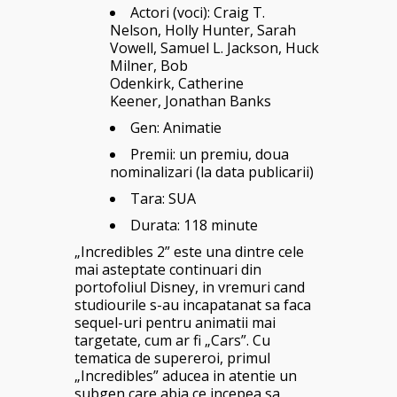
Actori (voci):
Craig T.
Nelson, Holly Hunter, Sarah
Vowell, Samuel L. Jackson, Huck
Milner, Bob
Odenkirk, Catherine
Keener, Jonathan Banks
Gen: Animatie
Premii: un premiu, doua
nominalizari (la data publicarii)
Tara: SUA
Durata: 118 minute
„Incredibles 2” este una dintre cele
mai asteptate continuari din
portofoliul Disney, in vremuri cand
studiourile s-au incapatanat sa faca
sequel-uri pentru animatii mai
targetate, cum ar fi „Cars”. Cu
tematica de supereroi, primul
„Incredibles” aducea in atentie un
subgen care abia ce incepea sa