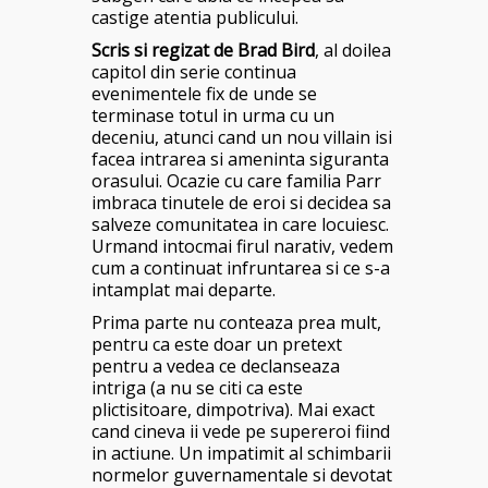
castige atentia publicului.
Scris si regizat de Brad Bird
, al doilea
capitol din serie continua
evenimentele fix de unde se
terminase totul in urma cu un
deceniu, atunci cand un nou villain isi
facea intrarea si ameninta siguranta
orasului. Ocazie cu care familia Parr
imbraca tinutele de eroi si decidea sa
salveze comunitatea in care locuiesc.
Urmand intocmai firul narativ, vedem
cum a continuat infruntarea si ce s-a
intamplat mai departe.
Prima parte nu conteaza prea mult,
pentru ca este doar un pretext
pentru a vedea ce declanseaza
intriga (a nu se citi ca este
plictisitoare, dimpotriva). Mai exact
cand cineva ii vede pe supereroi fiind
in actiune. Un impatimit al schimbarii
normelor guvernamentale si devotat