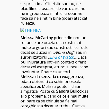
si spre crima. Cliseistic sau nu, ne
plac filmele usoare, de vara, care nu
ne ingreuneaza mintile, ci doar ne
face sa ne simtim bine (doar) atat cat
ruleaza.
Melissa McCarthy
prinde din nou un
rol unde are ocazia de a rosti mai
multe argouri sau constructii cu fuck,
decat se auzea in „
Alpha Dog
” sau in
surprinzatorul „
End of Watch
„. Daca
pui injuratura intr-un context diferit
decat cel asteptat, atunci si rasul vine
involuntar. Poate ca uneori
Melissa
da senzatia ca exagereaza
,
odata obisnuiti cu schimonoseala
specifica ei, Melissa poate fi chiar
simpatica. Poate cu
Sandra Bullock
sa
ai o problema
, cand de cele mai multe
ori pare ca se chinuie sa fie mai
caraghioasa decat ar trebui. Cumva,