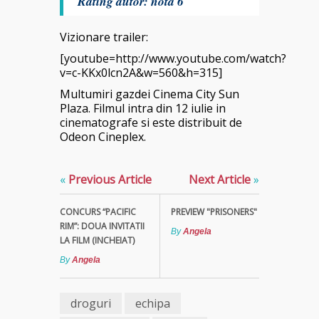
Rating autor: nota 6
Vizionare trailer:
[youtube=http://www.youtube.com/watch?
v=c-KKx0lcn2A&w=560&h=315]
Multumiri gazdei Cinema City Sun
Plaza. Filmul intra din 12 iulie in
cinematografe si este distribuit de
Odeon Cineplex.
«
Previous Article
Next Article
»
CONCURS “PACIFIC
PREVIEW "PRISONERS"
RIM”: DOUA INVITATII
By
Angela
LA FILM (INCHEIAT)
By
Angela
droguri
echipa