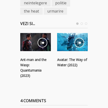
neintelegere
politie
the heat
urmarire
VEZI SI...
Ant-man and the
Avatar: The Way of
Black Pa
Wasp:
Water (2022)
Wakanda
Quantumania
(2022)
(2023)
4 COMMENTS