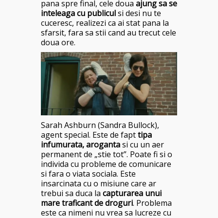
pana spre final, cele doua
ajung sa se
inteleaga cu publicul
si desi nu te
cuceresc, realizezi ca ai stat pana la
sfarsit, fara sa stii cand au trecut cele
doua ore.
Sarah Ashburn (Sandra Bullock),
agent special. Este de fapt
tipa
infumurata, aroganta
si cu un aer
permanent de „stie tot”. Poate fi si o
individa cu probleme de comunicare
si fara o viata sociala. Este
insarcinata cu o misiune care ar
trebui sa duca la
capturarea unui
mare traficant de droguri
. Problema
este ca nimeni nu vrea sa lucreze cu