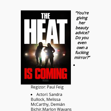
“You’re
giving
her
beauty
advice?
Do you
even
own a
fucking
mirror?”
Regizor: Paul Feig
Actori: Sandra
Bullock, Melissa
McCarthy, Demián
Bichir,Marlon Wayans