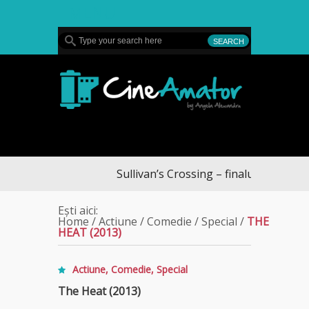
MENU
CineAmator
Sullivan’s Crossing – finalul sezonului 4,
Ești aici:
Home
/
Actiune
/
Comedie
/
Special
/
THE
HEAT (2013)
Actiune
,
Comedie
,
Special
The Heat (2013)