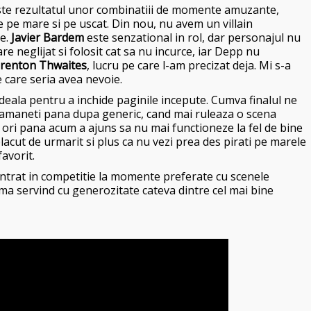
 este rezultatul unor combinatiii de momente amuzante,
e pe mare si pe uscat. Din nou, nu avem un villain
le.
Javier Bardem
este senzational in rol, dar personajul nu
re neglijat si folosit cat sa nu incurce, iar Depp nu
renton Thwaites
, lucru pe care l-am precizat deja. Mi s-a
e care seria avea nevoie.
ideala pentru a inchide paginile incepute. Cumva finalul ne
ramaneti pana dupa generic, cand mai ruleaza o scena
i ori pana acum a ajuns sa nu mai functioneze la fel de bine
 placut de urmarit si plus ca nu vezi prea des pirati pe marele
avorit.
 intrat in competitie la momente preferate cu scenele
ema servind cu generozitate cateva dintre cel mai bine