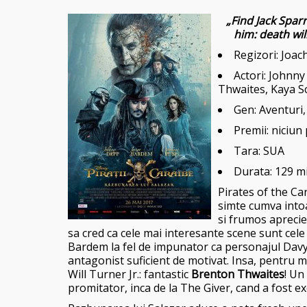
„Find Jack Spar
him: death wil
Regizori:
Joac
Actori:
Johnny
Thwaites, Kaya S
Gen: Aventuri,
Premii: niciun 
Tara: SUA
Durata: 129 m
Pirates of the Ca
simte cumva intoa
si frumos aprecier
sa cred ca cele mai interes
ante scene sunt cele 
Bardem la fel de impunator ca personajul Davy 
antagonist suficient de motivat. Insa, pentru
Will Turner Jr.: fantastic
Brenton Thwaites
! Un
promitator, inca de la The Giver, cand a fost ex