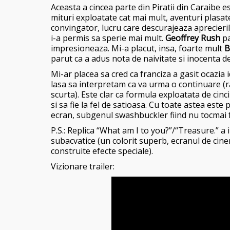
Aceasta a cincea parte din Piratii din Caraibe
mituri exploatate cat mai mult, aventuri plasat
convingator, lucru care descurajeaza aprecieri
i-a permis sa sperie mai mult.
Geoffrey Rush
pa
impresioneaza. Mi-a placut, insa, foarte mult
B
parut ca a adus nota de naivitate si inocenta d
Mi-ar placea sa cred ca franciza a gasit ocazia 
lasa sa interpretam ca va urma o continuare (
scurta). Este clar ca formula exploatata de cinc
si sa fie la fel de satioasa. Cu toate astea este
ecran, subgenul swashbuckler fiind nu tocmai f
P.S.: Replica “What am I to you?”/“Treasure.” a
subacvatice (un colorit superb, ecranul de cin
construite efecte speciale).
Vizionare trailer: