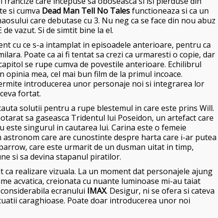
 francize care incepuse sa oboseasca si isi pierduse din
nte si cumva
Dead Man Tell No Tales
functioneaza si ca un
l haosului care debutase cu 3. Nu neg ca se face din nou abuz
de vazut. Si de simtit bine la el.
tent cu ce s-a intamplat in episoadele anterioare, pentru ca
ara. Poate ca ai fi tentat sa crezi ca urmaresti o copie, dar
capitol se rupe cumva de povestile anterioare. Echilibrul
 in opinia mea, cel mai bun film de la primul incoace.
permite introducerea unor personaje noi si integrarea lor
ceva fortat.
cauta solutii pentru a rupe blestemul in care este prins Will.
hotarat sa gaseasca Tridentul lui Poseidon, un artefact care
u este singurul in cautarea lui. Carina este o femeie
un astronom care are cunostinte despre harta care i-ar putea
Sparrow, care este urmarit de un dusman uitat in timp,
e si sa devina stapanul piratilor.
t ca realizare vizuala. La un moment dat personajele ajung
 lume acvatica, creionata cu nuante luminoase mi-au taiat
a considerabila ecranului
IMAX
. Desigur, ni se ofera si cateva
tuatii caraghioase. Poate doar introducerea unor noi