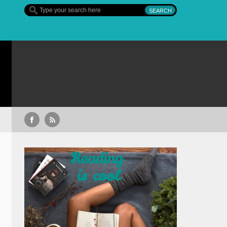
Sullivan’s Crossing – finalul sezonului 4, pe Div