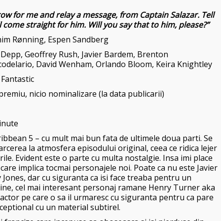
row for me and relay a message, from Captain Salazar. Tell
l come straight for him. Will you say that to him, please?”
him Rønning
,
Espen Sandberg
 Depp
,
Geoffrey Rush
,
Javier Bardem, Brenton
codelario, David Wenham, Orlando Bloom, Keira Knightley
 Fantastic
premiu, nicio nominalizare (la data publicarii)
inute
ribbean 5 – cu mult mai bun fata de ultimele doua parti. Se
rcerea la atmosfera episodului original, ceea ce ridica lejer
ile. Evident este o parte cu multa nostalgie. Insa imi place
care implica tocmai personajele noi. Poate ca nu este Javier
Jones, dar cu siguranta ca isi face treaba pentru un
 mine, cel mai interesant personaj ramane Henry Turner aka
 actor pe care o sa il urmaresc cu siguranta pentru ca pare
ceptional cu un material subtirel.