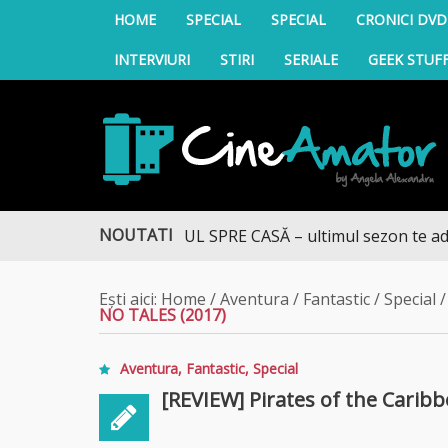
HOME
SPECIAL
SPECIAL
CRONICI DVD
INTERVIURI
STIRI
SERIALE
GEEK STUF
CineAmator
NOUTATI
DRUMUL SPRE CASĂ – ultimul sezon te aduce la 
Ești aici:
Home
/
Aventura
/
Fantastic
/
Special
NO TALES (2017)
Aventura
,
Fantastic
,
Special
[REVIEW] Pirates of the Caribb