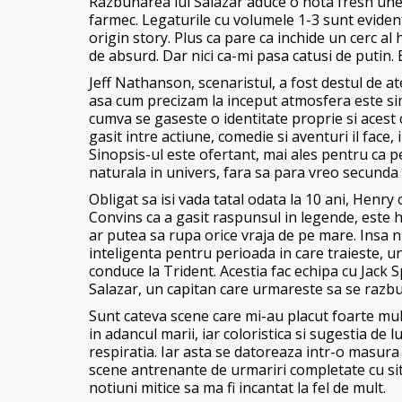
Razbunarea lui Salazar aduce o nota fresh unei
farmec. Legaturile cu volumele 1-3 sunt evide
origin story. Plus ca pare ca inchide un cerc a
de absurd. Dar nici ca-mi pasa catusi de putin. E 
Jeff Nathanson, scenaristul, a fost destul de a
asa cum precizam la inceput atmosfera este simil
cumva se gaseste o identitate proprie si acest 
gasit intre actiune, comedie si aventuri il face,
Sinopsis-ul este ofertant, mai ales pentru ca 
naturala in univers, fara sa para vreo secunda 
Obligat sa isi vada tatal odata la 10 ani, Henry 
Convins ca a gasit raspunsul in legende, este 
ar putea sa rupa orice vraja de pe mare. Insa n
inteligenta pentru perioada in care traieste, 
conduce la Trident. Acestia fac echipa cu Jack 
Salazar, un capitan care urmareste sa se razbun
Sunt cateva scene care mi-au placut foarte mul
in adancul marii, iar coloristica si sugestia de
respiratia. Iar asta se datoreaza intr-o masur
scene antrenante de urmariri completate cu si
notiuni mitice sa ma fi incantat la fel de mult.