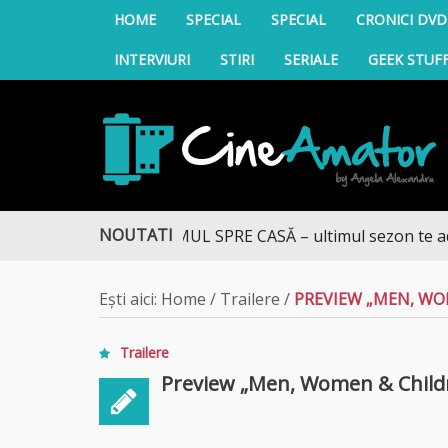
HOME
SPECIAL
SPECIAL
CRONICI DVD
INTERVIURI
STIRI
SERIALE
GEEK STUF
CineAmator
NOUTATI
DRUMUL SPRE CASĂ – ultimul sezon te aduce l
Ești aici:
Home
/
Trailere
/
PREVIEW „MEN, WO
Trailere
Preview „Men, Women & Child