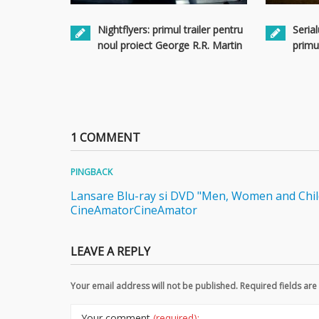
Nightflyers: primul trailer pentru
Serial
noul proiect George R.R. Martin
primul
1 COMMENT
PINGBACK
Lansare Blu-ray si DVD "Men, Women and Childr
CineAmatorCineAmator
LEAVE A REPLY
Your email address will not be published. Required fields a
Your comment
(required):