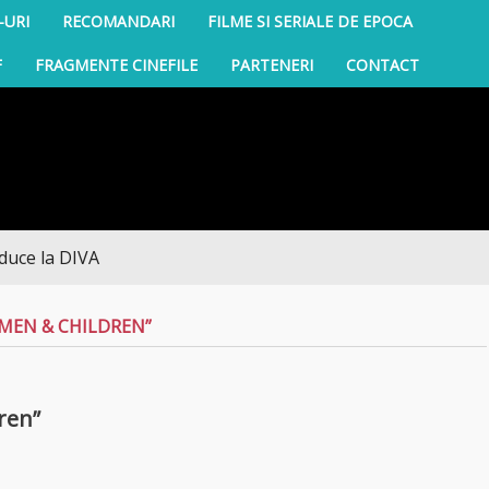
-URI
RECOMANDARI
FILME SI SERIALE DE EPOCA
F
FRAGMENTE CINEFILE
PARTENERI
CONTACT
a DIVA
MEN & CHILDREN”
ren”