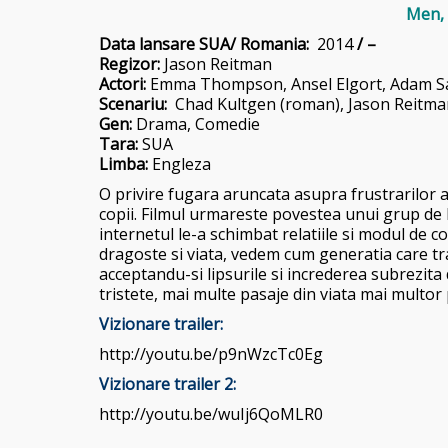
Men,
Data lans
are SUA/ Romania:
2014
/ –
Regizor:
Jason Reitman
Actori:
Emma Thompson,
Ansel Elgort
,
Adam S
Scenariu:
Chad Kultgen
(roman),
Jason Reitma
Gen:
Drama, Comedie
Tara:
SUA
Limba:
Engleza
O privire fugara aruncata asupra frustrarilor ad
copii. Filmul urmareste povestea unui grup de li
internetul le-a schimbat relatiile si modul de 
dragoste si viata, vedem cum generatia care tra
acceptandu-si lipsurile si increderea subrezit
tristete, mai multe pasaje din viata mai multor
Vizionare trailer:
http://youtu.be/p9nWzcTc0Eg
Vizionare trailer 2:
http://youtu.be/wuIj6QoMLR0