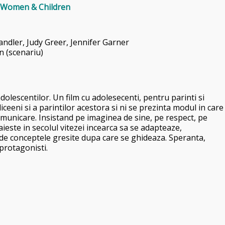
 Women & Children
andler
,
Judy Greer,
Jennifer Garner
n (scenariu)
olescentilor. Un film cu adolesecenti, pentru parinti si
ceeni si a parintilor acestora si ni se prezinta modul in care
comunicare. Insistand pe imaginea de sine, pe respect, pe
ieste in secolul vitezei incearca sa se adapteaze,
a de conceptele gresite dupa care se ghideaza. Speranta,
 protagonisti.