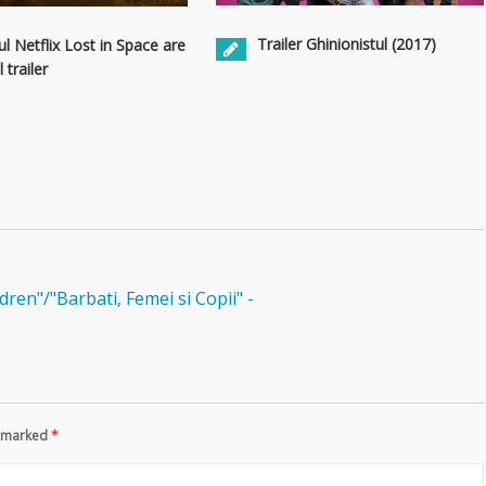
Trailer Ghinionistul (2017)
ul Netflix Lost in Space are
 trailer
en"/"Barbati, Femei si Copii" -
re marked
*