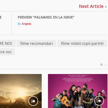
Next Article
»
E
PREVIEW "PALMARES EN LA NIEVE"
By
Angela
ME NOI
filme recomandari
filme relatii copii parinti
ere noi