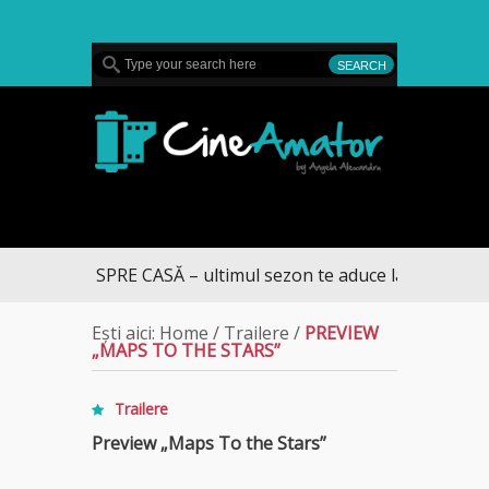
MENU
CineAmator
RUMUL SPRE CASĂ – ultimul sezon te aduce la DIVA
Ești aici:
Home
/
Trailere
/
PREVIEW
„MAPS TO THE STARS”
Trailere
Preview „Maps To the Stars”