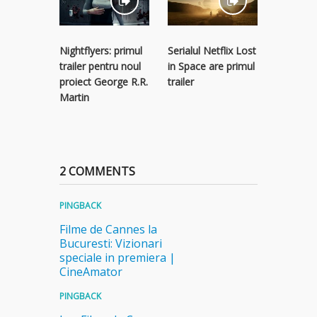
Nightflyers: primul
Serialul Netflix Lost
Trailer G
trailer pentru noul
in Space are primul
(2017)
proiect George R.R.
trailer
Martin
2 COMMENTS
PINGBACK
Filme de Cannes la
Bucuresti: Vizionari
speciale in premiera |
CineAmator
PINGBACK