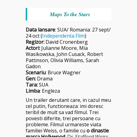
Maps To the Stars
Data la
nsare
: SUA/ Romania: 27 sept/
24 oct (
Independenta Film
)
Regizor:
David Cronenberg
Actori:
Julianne Moore
,
Mia
Wasikowska
,
John Cusack
,
Robert
Pattinson
,
Olivia Williams
,
Sarah
Gadon
Scenariu
:
Bruce Wagner
Gen:
Drama
Tara:
SUA
Limba
: Engleza
Un trailer derutant care, in cazul meu
cel putin, functioneaza: imi doresc
teribil de mult sa vad filmul. Trei
povesti diferite, trei persoane cu
probleme. Filmul urmareste viata
familiei Weiss, o familie cu
o dinastie
marca Hollywood
.
Dr. Stafford Weiss