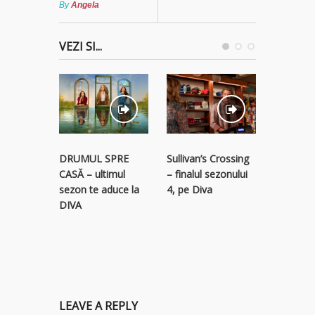
By
Angela
VEZI SI...
STREAM
Sullivan’s Crossing
DRUMUL SPRE
RECLAM
– finalul sezonului
CASĂ – ultimul
descope
4, pe Diva
sezon te aduce la
colecție 
DIVA
titluri p
LEAVE A REPLY