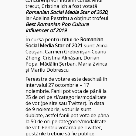
concurenți vor intra în cursă. Anul
trecut, Cristina Ich a fost votată
Romanian Social Media Star of 2020
,
iar Adelina Pestritu a obținut trofeul
Best Romanian Pop Culture
Influencer of 2019
.
În cursa pentru titlul de
Romanian
Social Media Star of 2021
sunt: Alina
Ceușan, Carmen Grebenișan Ceanu
Zheng, Cristina Almășan, Dorian
Popa, Mădălin Șerban, Maria Zvinca
și Marilu Dobrescu.
Fereastra de votare este deschisă în
intervalul 27 octombrie – 17
noiembrie. Fanii pot vota de până la
25 de ori pe zi/categorie/modalitate
de vot (pe site sau Twitter). În data
de 9 noiembrie, voturile sunt
dublate, astfel fanii pot vota de până
la 50 de ori pe categorie/modalitate
de vot. Pentru votarea pe Twitter,
postările trebuie să fie publice