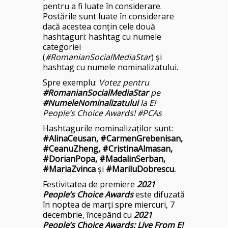
pentru a fi luate în considerare.
Postările sunt luate în considerare
dacă acestea conțin cele două
hashtaguri: hashtag cu numele
categoriei
(
#RomanianSocialMediaStar
) și
hashtag cu numele nominalizatului.
Spre exemplu:
Votez pentru
#RomanianSocialMediaStar
pe
#NumeleNominalizatului
la E!
People’s Choice Awards! #PCAs
Hashtagurile nominalizaților sunt:
#AlinaCeusan, #CarmenGrebenisan,
#CeanuZheng, #CristinaAlmasan,
#DorianPopa, #MadalinSerban,
#MariaZvinca
și
#MariluDobrescu.
Festivitatea de premiere
2021
People’s Choice Awards
este difuzată
în noptea de marți spre miercuri, 7
decembrie, începând cu
2021
People’s Choice Awards: Live From E!