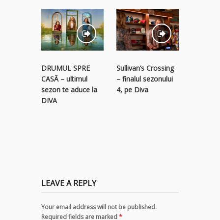
STREAM
Sullivan’s Crossing
DRUMUL SPRE
RECLAM
– finalul sezonului
CASĂ – ultimul
descope
4, pe Diva
sezon te aduce la
colecție 
DIVA
titluri p
LEAVE A REPLY
Your email address will not be published.
Required fields are marked
*