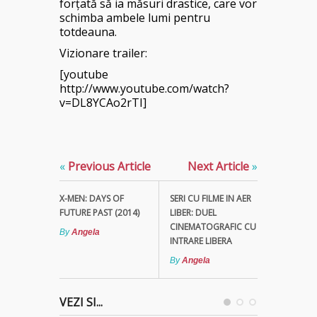
forţată să ia măsuri drastice, care vor
schimba ambele lumi pentru
totdeauna.
Vizionare trailer:
[youtube
http://www.youtube.com/watch?
v=DL8YCAo2rTI]
«
Previous Article
Next Article
»
X-MEN: DAYS OF
SERI CU FILME IN AER
FUTURE PAST (2014)
LIBER: DUEL
CINEMATOGRAFIC CU
By
Angela
INTRARE LIBERA
By
Angela
VEZI SI...