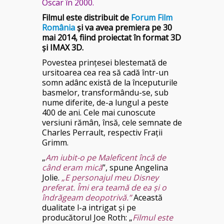
Oscar în 2000.
Filmul este distribuit de
Forum Film
România
şi va avea premiera pe 30
mai 2014, fiind proiectat în format 3D
şi IMAX 3D.
Povestea prinţesei blestemată de
ursitoarea cea rea să cadă într-un
somn adânc există de la începuturile
basmelor, transformându-se, sub
nume diferite, de-a lungul a peste
400 de ani. Cele mai cunoscute
versiuni rămân, însă, cele semnate de
Charles Perrault, respectiv Fraţii
Grimm.
„
Am iubit-o pe Maleficent încă de
când eram mică
”, spune Angelina
Jolie.
„E personajul meu Disney
preferat. Îmi era teamă de ea şi o
îndrăgeam deopotrivă.”
Această
dualitate l-a intrigat şi pe
producătorul Joe Roth: „
Filmul este