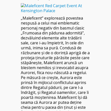
„Maleficent” explorează povestea
nespusă a celui mai emblematic
personaj negativ din basmul clasic
„Frumoasa din pădurea adormită”,
dezvăluind elemente alte trădării
sale, care i-au împietrit, în cele din
urmă, inima sa pură. Condusă de
răzbunare şi de o dorinţă aprigă de a
proteja ţinuturile părăsite peste care
stăpâneşte, Maleficent aruncă un
blestem nemilos şi irevocabil asupra
Aurorei, fiica nou-născută a regelui.
Pe măsură ce creşte, Aurora este
prinsă în mijlocul conflictului aprins
dintre Regatul pădurii, pe care l-a
îndrăgit, şi Regatul oamenilor, care îi
poartă moştenirea. Maleficent îşi dă
seama că Aurora ar putea deţine
cheia pentru pacea din ţinut şi este