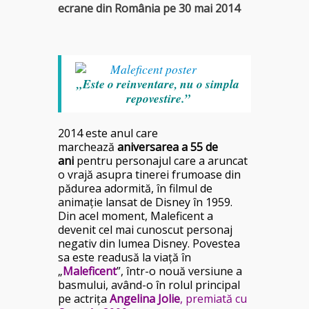
ecrane din România pe 30 mai 2014
„Este o reinventare, nu o simpla
repovestire.”
2014 este anul care
marchează
aniversarea a 55 de
ani
pentru personajul care a aruncat
o vrajă asupra tinerei frumoase din
pădurea adormită, în filmul de
animaţie lansat de Disney în 1959.
Din acel moment, Maleficent a
devenit cel mai cunoscut personaj
negativ din lumea Disney. Povestea
sa este readusă la viaţă în
„
Maleficent
”, într-o nouă versiune a
basmului, având-o în rolul principal
pe actriţa
Angelina Jolie
, premiată cu