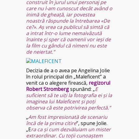
construit în jurul unui personaj pe
care nu l-am cunoscut decât având o
inimă de gheaţă, iar povestea
noastră răspunde la întrebarea «De
ce?». Aş vrea ca publicul să simtă că
a intrat într-o lume nemaivăzută
înainte şi sper că oamenii vor ieşi de
la film cu gândul că nimeni nu este
de neiertat.”
Decizia de a o avea pe Angelina Jolie
în rolul principal din „Maleficent” a
venit ca o alegere firească,
regizorul
Robert Stromberg
spunând: „
E
suficient să te uiţi la fotografia ei şi la
imaginea lui Maleficent şi poţi
observa că este potrivirea perfectă.”
„
Am fost impresionată de scenariu
încă de la prima citire
”, spune Jolie.
„E
ra ca şi cum dezvăluiam un mister
extraordinar. Cu toţii cunoaştem