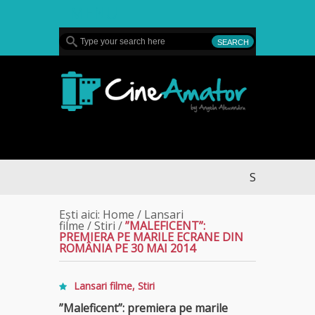
MENU
CineAmator
STREAMING FĂRĂ 
Ești aici:
Home
/
Lansari
filme
/
Stiri
/
”MALEFICENT”:
PREMIERA PE MARILE ECRANE DIN
ROMÂNIA PE 30 MAI 2014
Lansari filme
,
Stiri
”Maleficent”: premiera pe marile