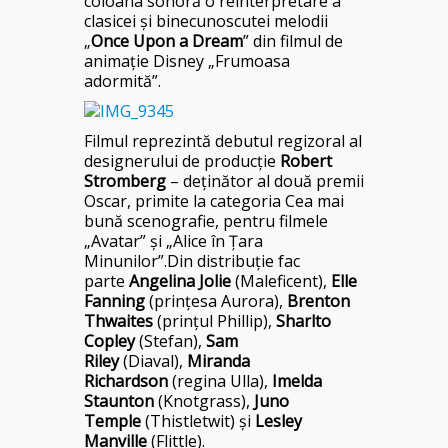
coloana sonoră o reinterpretare a
clasicei şi binecunoscutei melodii
„
Once Upon a Dream
” din filmul de
animaţie Disney „Frumoasa
adormită”.
Filmul reprezintă debutul regizoral al
designerului de producţie
Robert
Stromberg
– deţinător al două premii
Oscar, primite la categoria Cea mai
bună scenografie, pentru filmele
„Avatar” şi „Alice în Ţara
Minunilor”.Din distribuţie fac
parte
Angelina Jolie
(Maleficent),
Elle
Fanning
(prinţesa Aurora),
Brenton
Thwaites
(prinţul Phillip),
Sharlto
Copley
(Stefan),
Sam
Riley
(Diaval),
Miranda
Richardson
(regina Ulla),
Imelda
Staunton
(Knotgrass),
Juno
Temple
(Thistletwit) şi
Lesley
Manville
(Flittle).