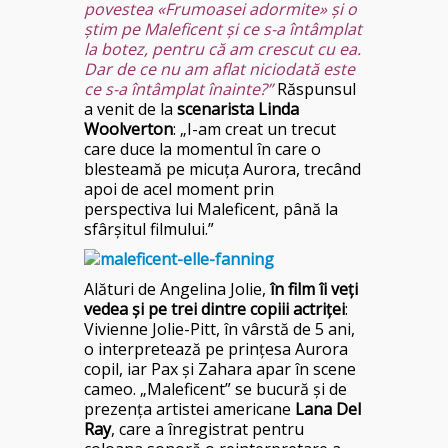
povestea «Frumoasei adormite» şi o
ştim pe Maleficent şi ce s-a întâmplat
la botez, pentru că am crescut cu ea.
Dar de ce nu am aflat niciodată este
ce s-a întâmplat înainte?”
Răspunsul
a venit de la
scenarista Linda
Woolverton
: „I-am creat un trecut
care duce la momentul în care o
blesteamă pe micuţa Aurora, trecând
apoi de acel moment prin
perspectiva lui Maleficent, până la
sfârşitul filmului.”
Alături de Angelina Jolie,
în film îi veţi
vedea şi pe trei dintre copiii actriţei
:
Vivienne Jolie-Pitt, în vârstă de 5 ani,
o interpretează pe prinţesa Aurora
copil, iar Pax şi Zahara apar în scene
cameo. „Maleficent” se bucură şi de
prezenţa artistei americane
Lana Del
Ray
, care a înregistrat pentru