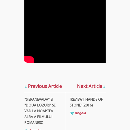
«
Previous Article
Next Article
»
"SIERANEVADA" SI
[REVIEW] 'HANDS OF
"DOUA LOZURI" SE
STONE' (2016)
VAD LA NOAPTEA
By
Angela
ALBA A FILMULUI
ROMANESC