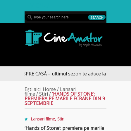
MENU
CineAmator
UMUL SPRE CASĂ – ultimul sezon te aduce la DIVA
Ești aici:
Home
/
Lansari
filme
/
Stiri
/
‘HANDS OF STONE’:
PREMIERA PE MARILE ECRANE DIN 9
SEPTEMBRIE
Lansari filme
,
Stiri
‘Hands of Stone’: premiera pe marile