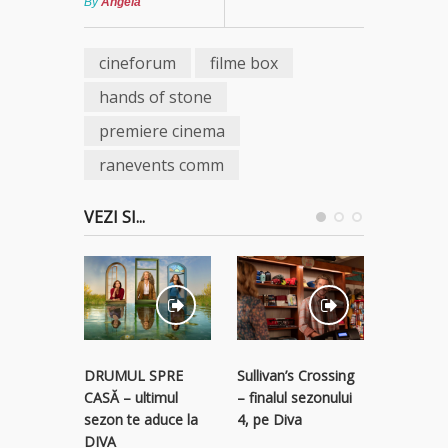
By
Angela
cineforum
filme box
hands of stone
premiere cinema
ranevents comm
VEZI SI...
STREAM
Sullivan’s Crossing
DRUMUL SPRE
RECLAM
– finalul sezonului
CASĂ – ultimul
descope
4, pe Diva
sezon te aduce la
colecție 
DIVA