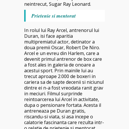
neintrecut, Sugar Ray Leonard.
Prietenie si mentorat
In rolul lui Ray Arcel, antrenorul lui
Duran, isi face aparitia
multipremiatul actor, detinator a
doua premii Oscar, Robert De Niro.
Arcel e un evreu din Harlem, care a
devenit primul antrenor de box care
a fost ales in galeria de onoare a
acestui sport. Prin mainile lui au
trecut aproape 2.000 de boxeri in
cariera sa de sapte decenii si niciunul
dintre ei n-a fost vreodata ranit grav
in meciuri. Filmul surprinde
reintoarcerea lui Arcel in activitate,
dupa o pensionare fortata. Acesta il
antreneaza pe Duran gratis,
riscandu-si viata, si asa incepe o
calatorie fascinanta care rezulta intr-
o relatie de prietenie si mentorat,