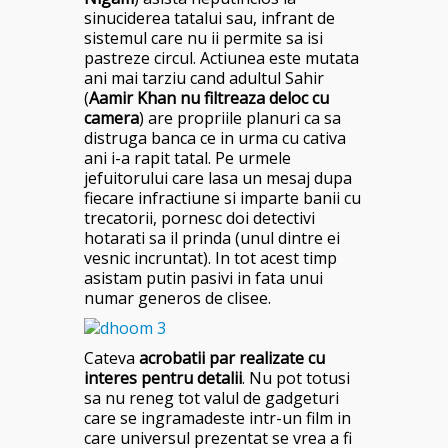
sinuciderea tatalui sau, infrant de
sistemul care nu ii permite sa isi
pastreze circul. Actiunea este mutata
ani mai tarziu cand adultul Sahir
(
Aamir Khan nu filtreaza deloc cu
camera
) are propriile planuri ca sa
distruga banca ce in urma cu cativa
ani i-a rapit tatal. Pe urmele
jefuitorului care lasa un mesaj dupa
fiecare infractiune si imparte banii cu
trecatorii, pornesc doi detectivi
hotarati sa il prinda (unul dintre ei
vesnic incruntat). In tot acest timp
asistam putin pasivi in fata unui
numar generos de clisee.
Cateva
acrobatii par realizate cu
interes pentru detalii
. Nu pot totusi
sa nu reneg tot valul de gadgeturi
care se ingramadeste intr-un film in
care universul prezentat se vrea a fi