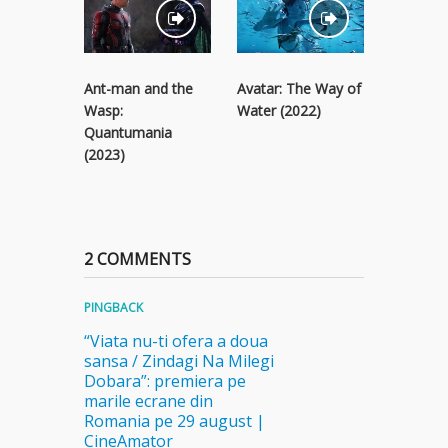
Ant-man and the
Avatar: The Way of
Black Pa
Wasp:
Water (2022)
Wakanda
Quantumania
(2022)
(2023)
2 COMMENTS
PINGBACK
“Viata nu-ti ofera a doua
sansa / Zindagi Na Milegi
Dobara”: premiera pe
marile ecrane din
Romania pe 29 august |
CineAmator