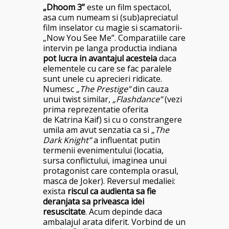
„Dhoom 3”
este un film spectacol,
asa cum numeam si (sub)apreciatul
film inselator cu magie si scamatorii-
„Now You See Me”. Comparatiile care
intervin pe langa productia indiana
pot lucra in avantajul acesteia
daca
elementele cu care se fac paralele
sunt unele cu aprecieri ridicate.
Numesc
„The Prestige”
din cauza
unui twist similar,
„Flashdance”
(vezi
prima reprezentatie oferita
de Katrina Kaif) si cu o constrangere
umila am avut senzatia ca si
„The
Dark Knight”
a influentat putin
termenii evenimentului (locatia,
sursa conflictului, imaginea unui
protagonist care contempla orasul,
masca de Joker). Reversul medaliei:
exista
riscul ca audienta sa fie
deranjata sa priveasca idei
resuscitate
. Acum depinde daca
ambalajul arata diferit. Vorbind de un