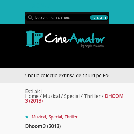
MENU
CineAmator
peră noua colecție extinsă de titluri pe Focus+
Ești aici:
Home
/
Muzical
/
Special
/
Thriller
/
DHOOM
3 (2013)
Muzical
,
Special
,
Thriller
Dhoom 3 (2013)