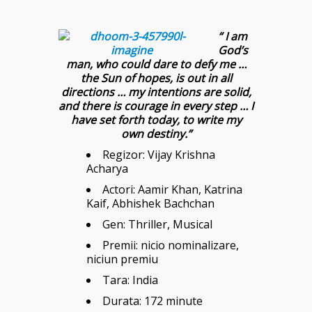
“ I am
God’s
man, who could dare to defy me …
the Sun of hopes, is out in all
directions … my intentions are solid,
and there is courage in every step … I
have set forth today, to write my
own destiny.”
Regizor: Vijay Krishna
Acharya
Actori: Aamir Khan, Katrina
Kaif, Abhishek Bachchan
Gen: Thriller, Musical
Premii: nicio nominalizare,
niciun premiu
Tara: India
Durata: 172 minute