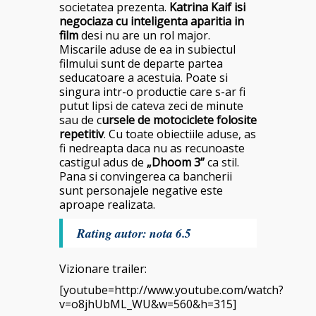
societatea prezenta.
Katrina Kaif isi
negociaza cu inteligenta aparitia in
film
desi nu are un rol major.
Miscarile aduse de ea in subiectul
filmului sunt de departe partea
seducatoare a acestuia. Poate si
singura intr-o productie care s-ar fi
putut lipsi de cateva zeci de minute
sau de c
ursele de motociclete folosite
repetitiv
. Cu toate obiectiile aduse, as
fi nedreapta daca nu as recunoaste
castigul adus de
„Dhoom 3”
ca stil.
Pana si convingerea ca bancherii
sunt personajele negative este
aproape realizata.
Rating autor: nota 6.5
Vizionare trailer:
[youtube=http://www.youtube.com/watch?
v=o8jhUbML_WU&w=560&h=315]