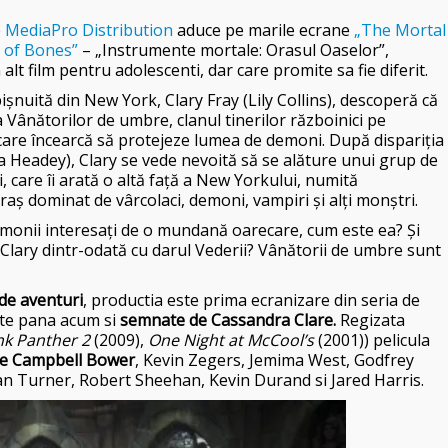
e
MediaPro Distribution
aduce pe marile ecrane
„The Mortal
y of Bones”
– „Instrumente mortale: Orasul Oaselor”,
 alt film pentru adolescenti, dar care promite sa fie diferit.
şnuită din New York, Clary Fray (Lily Collins), descoperă că
Vânătorilor de umbre, clanul tinerilor războinici pe
care încearcă să protejeze lumea de demoni. După dispariţia
a Headey), Clary se vede nevoită să se alăture unui grup de
i, care îi arată o altă faţă a New Yorkului, numită
ş dominat de vârcolaci, demoni, vampiri şi alţi monştri.
emonii interesaţi de o mundană oarecare, cum este ea? Şi
 Clary dintr-odată cu darul Vederii? Vânătorii de umbre sunt
 de aventuri
, productia este prima ecranizare din seria de
cate pana acum si
semnate de Cassandra Clare.
Regizata
nk Panther 2
(2009),
One Night at McCool’s
(2001)) pelicula
mie Campbell Bower
, Kevin Zegers, Jemima West, Godfrey
dan Turner, Robert Sheehan, Kevin Durand si Jared Harris.