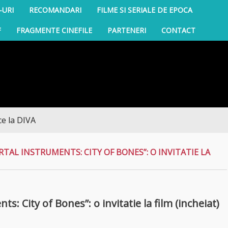
-URI
RECOMANDARI
FILME SI SERIALE DE EPOCA
F
FRAGMENTE CINEFILE
PARTENERI
CONTACT
TAL INSTRUMENTS: CITY OF BONES”: O INVITATIE LA
: City of Bones”: o invitatie la film (incheiat)