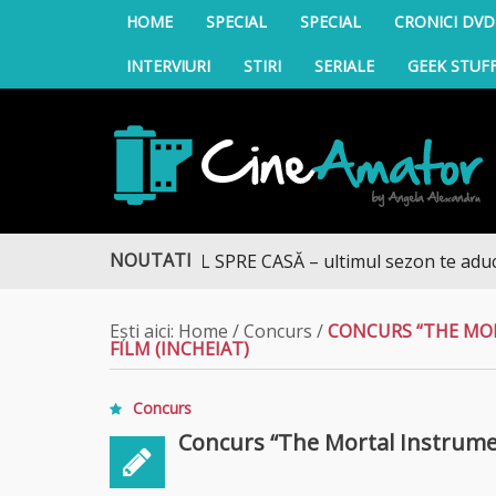
HOME
SPECIAL
SPECIAL
CRONICI DVD
INTERVIURI
STIRI
SERIALE
GEEK STUF
CineAmator
NOUTATI
DRUMUL SPRE CASĂ – ultimul sezon te aduce la DIVA
Ești aici:
Home
/
Concurs
/
CONCURS “THE MOR
FILM (INCHEIAT)
Concurs
Concurs “The Mortal Instruments