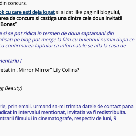
din concurs.
k cu care esti deja logat
si ai dat like paginii blogului,
rea de concurs si castiga una dintre cele doua invitatii
f Bones”
.
 si se pot ridica in termen de doua saptamani din
afisati pe blog pot merge la film cu buletinul numai dupa ce
u confirmarea faptului ca informatiile se afla la casa de
mentariu !
tat in „Mirror Mirror” Lily Collins?
g Beauty)
mbrie, prin email, urmand sa-mi trimita datele de contact pana
cat in intervalul mentionat, invitatia va fi redistribuita.
rarii filmului in cinematografe, respectiv de luni, 9