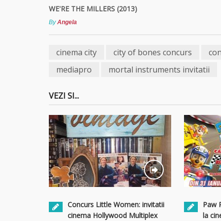
WE'RE THE MILLERS (2013)
By
Angela
cinema city
city of bones concurs
con
mediapro
mortal instruments invitatii
VEZI SI...
Concurs Little Women: invitatii
Paw Pa
cinema Hollywood Multiplex
la ci