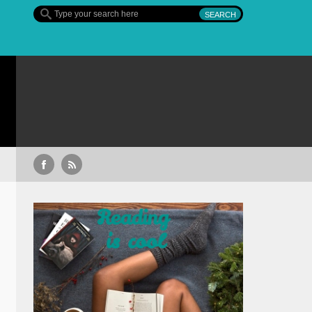
Sullivan’s Crossing – finalul sezonului 4, pe Diva