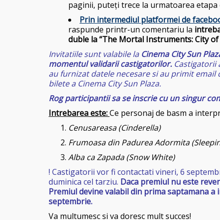
paginii, puteți trece la urmatoarea etapa 
Prin intermediul platformei de faceboo
raspunde printr-un comentariu la
intreba
duble la “The Mortal Instruments: City o
Invitatiile sunt valabile la
Cinema City Sun Plaza
momentul validarii castigatorilor.
Castigatorii 
au furnizat datele necesare si au primit email c
bilete a Cinema City Sun Plaza.
Rog participantii sa se inscrie cu un singur co
Intrebarea este:
Ce personaj de basm a interpre
Cenusareasa (Cinderella)
Frumoasa din Padurea Adormita (Sleepin
Alba ca Zapada (Snow White)
! Castigatorii vor fi contactati vineri, 6 septe
duminica cel tarziu.
Daca premiul nu este revendi
Premiul devine valabil din prima saptamana a int
septembrie.
Va multumesc si va doresc mult succes!