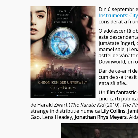
Din 6 septembri
Instruments: Cit
considerat a fi un
O adolescentă obi
este descendenta 
jumătate îngeri, 
mamei sale, (Len
astfel de vânător
Downworld, un ora
Dar de ce-ar fi d
cum de s-a trezit
gata să afle…
Un
film fantastic
cinci carti publi
de Harald Zwart (
The Karate Kid
(2010),
The Pi
strange in distributie nume ca
Lily Collins, Ja
Gao, Lena Headey
, Jonathan Rhys Meyers
, Ai